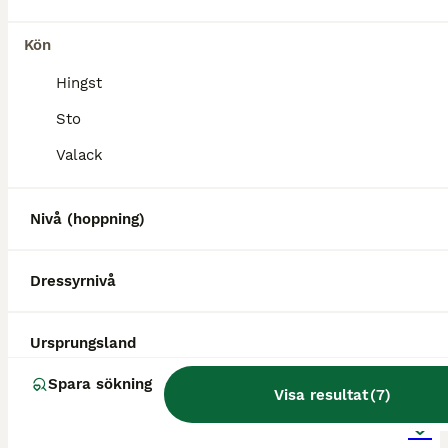
Söker ni en trygg läromästare och vill tävla fälttävlan finns det ingen bättre. Han är säker på alla terränghinder och älskar vattenhinder. Fin i dressyren och enkel i banhoppningen. Lilleman är en D
Kön
Sölvesborg
(84.2km)
Hingst
Sto
PRO
Valack
Nivå (hoppning)
Dressyrnivå
Ursprungsland
3
5
Spara sökning
Visa resultat
(
7
)
Rutinerad fälttävlans ponny!