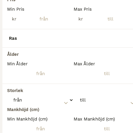
Min Pris
Max Pris
kr
kr
Ras
Ålder
Min Ålder
Max Ålder
5
Storlek
En trygg läromästare
Mankhöjd (cm)
New Forest
Min Mankhöjd (cm)
Max Mankhöjd (cm)
Valack
15 år
148 cm
190 000 kr
Kön
Ålder
Höjd
Pris