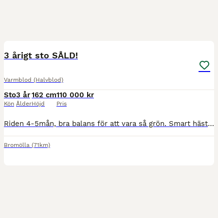
3
3 årigt sto SÅLD!
Varmblod (Halvblod)
Sto
3 år
162 cm
110 000 kr
Kön
Ålder
Höjd
Pris
Riden 4-5mån, bra balans för att vara så grön. Smart häst som vill göra rätt. Mycket power o utstrålning. Passar dig som vill ha en framtida tävlingshäst i valfri kategori. Kommer gå 3-års test på sön
Bromölla
(71km)