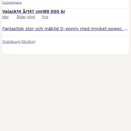
Connemara
Valack
14 år
147 cm
189 000 kr
Kön
Ålder
Höjd
Pris
Fantastisk stor och mäktig D-ponny med mycket power. Kär ponny som tyvärr blir urväxt nu. Fina resultat i P80, klar för P90. Går som en maskin i terrängen, felfri på hinder i alla sina starter. Otitti
Trelleborg
(56.2km)