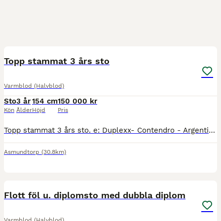
3
1
Topp stammat 3 års sto
Varmblod (Halvblod)
Sto
3 år
154 cm
150 000 kr
Kön
Ålder
Höjd
Pris
Topp stammat 3 års sto. e: Duplexx- Contendro - Argentinus u: Candy Girl Mamma Candy Girl har segrar o placeringar upp till 4 stj fälttävlan 2 SM segrar o flera plac. Segrar o placeringar upp ti
Asmundtorp
(30.8km)
1
MEDIUM
Flott föl u. diplomsto med dubbla diplom
Varmblod (Halvblod)