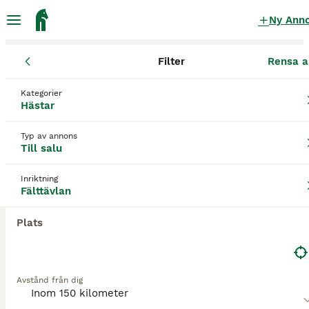
Ny Ann
Filter
Rensa a
Hästar
Fälttävlanshästar
Skåne län
Eslöv
Eslöv
Kategorier
Fälttävlanshästar till salu
i Eslöv
Hästar
7 Hästar hittade
Typ av annons
Till salu
Fälttävlan
Filter
Inriktning
Spara sökning
Sortera
Fälttävlan
2
1
BOOSTADE ANNONSER
Plats
BOOST
Star Anise - tävling kammerat
Fullblod
Avstånd från dig
Sto
13 år
169 cm
44 000 kr