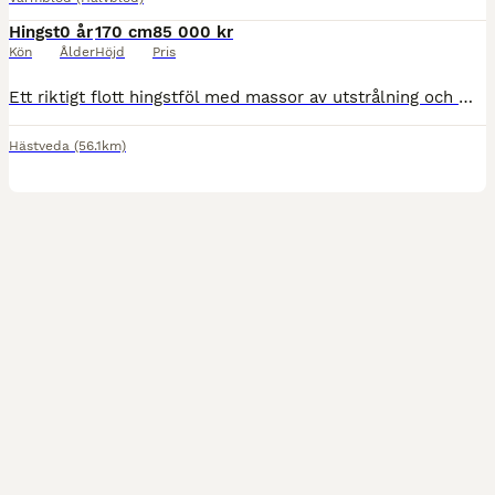
Hingst
0 år
170 cm
85 000 kr
Kön
Ålder
Höjd
Pris
Ett riktigt flott hingstföl med massor av utstrålning och modern sporthästtyp. Tre mycket bra gångarter, fyra vita ben, stor bläs och bukfläck. Beräknas bli ca 170 cm. e. JJ Toodle-oo u. Droom’s Jul
Hästveda
(56.1km)