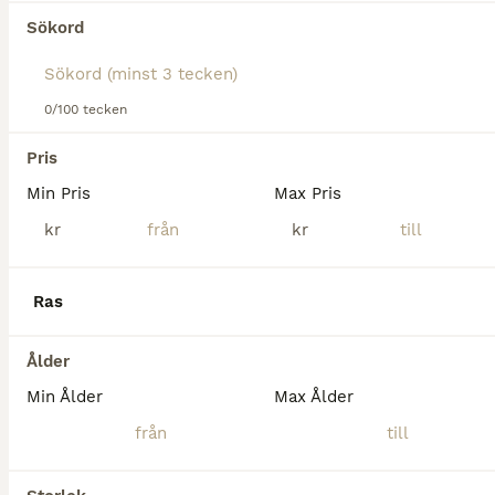
Tyvärr hittades ingen Övriga hästar till salu i
Sökord
Eslöv.
Om du vill se framtida resultat för denna sökning, 
spara din sökning och invänta nya annonser.
0/100 tecken
Spara sökning
Pris
Min Pris
Max Pris
kr
kr
Ras
Ålder
Min Ålder
Max Ålder