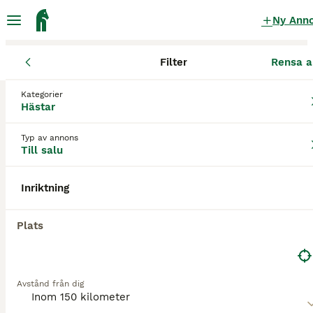
Ny Ann
Filter
Rensa a
Hästar
Övriga hästar
Skåne län
Eslöv
Eslöv
Kategorier
Övriga hästar till salu
i Eslöv
Hästar
0 Hästar hittade
Typ av annons
Till salu
Övrigt
Filter
Inriktning
Spara sökning
Sortera
Plats
Avstånd från dig