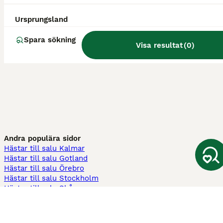
Ursprungsland
Spara sökning
Visa resultat
(
0
)
Andra populära sidor
Hästar till salu Kalmar
Hästar till salu Gotland
Hästar till salu Örebro
Hästar till salu Stockholm
Hästar till salu Skåne
Hästar till salu Ekerö
Hästar till salu Örnsköldsvik