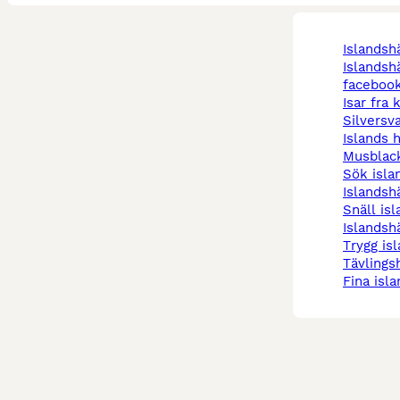
islandsh
islandshästar till salu
faceboo
isar fra
silversv
islands 
musblac
sök isl
islandsh
snäll is
islandsh
trygg i
tävlings
fina isl