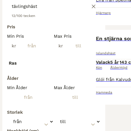
Hjärnarp
12/100 tecken
Pris
Min Pris
Max Pris
En stjärna so
kr
kr
Islandshäst
Valack
5 år
143 
Ras
Kön
Ålder
Höjd
Ålder
Min Ålder
Max Ålder
Hamneda
Storlek