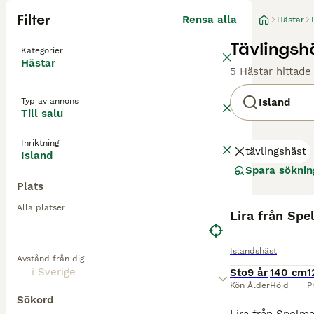
Filter
Rensa alla
Hästar
Tävlingshä
Kategorier
Hästar
5 Hästar hittade
Typ av annons
Island
Till salu
Inriktning
tävlingshäst
Island
Spara söknin
Plats
Alla platser
Lira från Sp
Islandshäst
Avstånd från dig
Sto
9 år
140 cm
1
Kön
Ålder
Höjd
P
Sökord