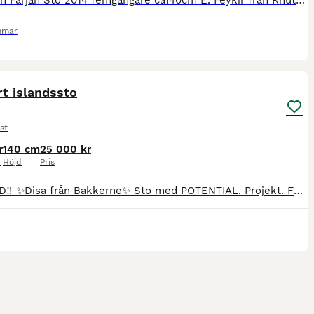
Ilma från Färjan Sto 2014 femgångare ca140cm E. Feykir från Knutshyttan U. Jódís fra Ytri-Hofdölum Ej till barn eller nybörjare. Behöver aktiveras! Finns i Örebro En tuff tjej som behöver en trygg o
mmar
4
4
t islandssto
st
r
140 cm
25 000 kr
r
Höjd
Pris
‼️TINGAD‼️ ✨Disa från Bakkerne✨ Sto med POTENTIAL. Projekt. F2014, danskfödd. Väldigt fin stam. EJ för nybörjare. Behöver en trygg, lugn, säker och kunnig ryttare. Enmannahäst. 5 gångare. Fi