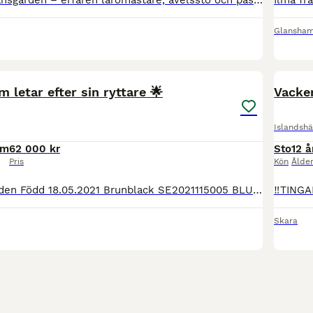
Lira från Spelmansgården – erfaren läromästare, avelssto och passraket Nu söker fantastiska Lira från Spelmansgården, född 2017, sitt nästa hem. Det här är ett ovanligt tillfälle att 🥕förvärva🥕 ett
Glansha
6
4
m letar efter sin ryttare 🌟
Vacker
Islandshä
cm
62 000 kr
Sto
12 å
Pris
Kön
Ålde
Glói från Kalvudden Född 18.05.2021 Brunblack SE2021115005 BLUP Exteriör 105 Ridegenskaper 101 DNA AA Under inridning, Lyssnar på förhållande hjälper, töltar, travar och galopperar under ryttar
Skara