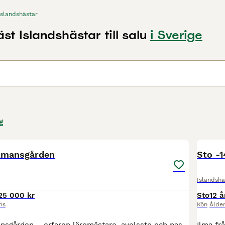
Islandshästar
st Islandshästar till salu
i Sverige
g
5
5
elmansgården
Sto -1
Islandshä
25 000 kr
Sto
12 å
ris
Kön
Ålde