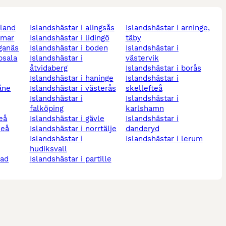
lland
islandshästar i alingsås
islandshästar i arninge,
almar
islandshästar i lidingö
täby
öganäs
islandshästar i boden
islandshästar i
psala
islandshästar i
västervik
åtvidaberg
islandshästar i borås
islandshästar i haninge
islandshästar i
kåne
islandshästar i västerås
skellefteå
islandshästar i
islandshästar i
falköping
karlshamn
leå
islandshästar i gävle
islandshästar i
meå
islandshästar i norrtälje
danderyd
islandshästar i
islandshästar i lerum
hudiksvall
tad
islandshästar i partille