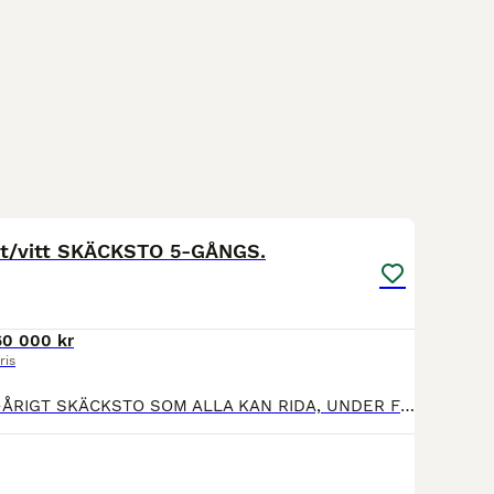
7
rt/vitt SKÄCKSTO 5-GÅNGS.
60 000 kr
ris
SÄLJES. ETT 12-ÅRIGT SKÄCKSTO SOM ALLA KAN RIDA, UNDER FÖRUTSÄTTNING ATT JUST DU KAN UTVECKLA HENNE VIDARE. Hon skulle passa bäst hos någon som kan vidare utbilda henne. Tror starkt på att hon blir en