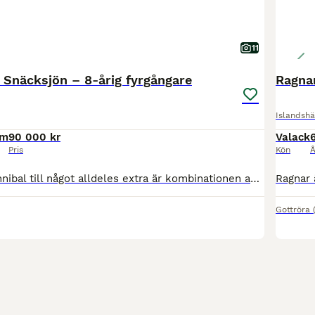
11
 Snäcksjön – 8-årig fyrgångare
Ragnar
Islandshä
cm
90 000 kr
Valack
Pris
Kön
Å
Det som gör Hannibal till något alldeles extra är kombinationen av hans otroliga utstrålning, stora steg och hans fantastiska psyke. När man ber om det finns kraften, snabbheten och energin. Däremell
Gottröra