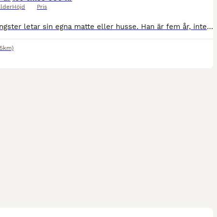
lder
Höjd
Pris
Fina Gangster letar sin egna matte eller husse. Han är fem år, inte inriden så det är tillfälle nu att starta direkt och forma honom som man vill. Han kommer absolut passa till tävlibg eller lyxig rid
.5km)
6