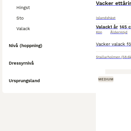
Vacker ettår
Hingst
Sto
Islandshäst
Valack
1 år
145 
Valack
Kön
Ålder
Höjd
Nivå (hoppning)
Stallarholmen
(58.6
Dressyrnivå
MEDIUM
Ursprungsland