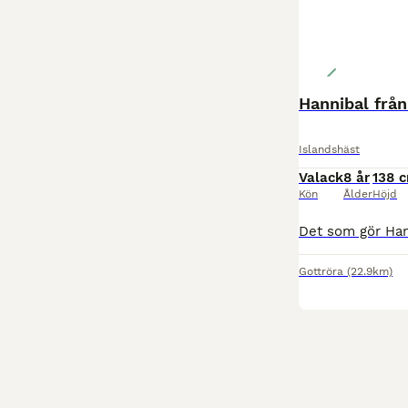
Hannibal från
Islandshäst
Valack
8 år
138 
Kön
Ålder
Höjd
Gottröra
(22.9km)