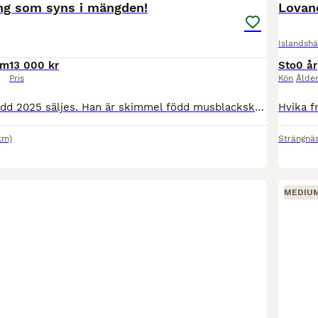
ing som syns i mängden!
Lovand
Islandshä
cm
13 000 kr
Sto
0 år
Pris
Kön
Ålde
Vacker valack född 2025 säljes. Han är skimmel född musblackskäck och visar redan ett otroligt lynne och fina gångarter! Han står på Island där han går i stor flock och min tanke var att han skulle
km)
Strängnä
MEDIU