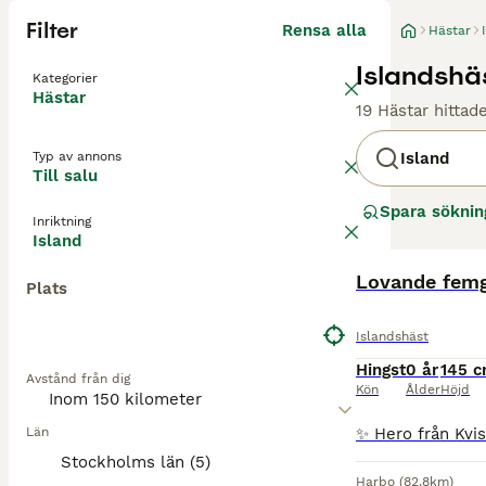
Filter
Rensa alla
Hästar
Islandshäs
Kategorier
Hästar
19 Hästar hittad
Typ av annons
Island
Till salu
Spara söknin
Inriktning
Island
Lovande femg
Plats
Islandshäst
Hingst
0 år
145 
Avstånd från dig
Kön
Ålder
Höjd
Län
Stockholms län (5)
Harbo
(82.8km)