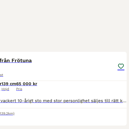
3
från Frötuna
st
r
139 cm
65 000 kr
r
Höjd
Pris
Mycket vackert 10-årigt sto med stor personlighet säljes till rätt köpare. Mycket känslig typ. Ej för nybörjare. Pigg och framåt. Snäll att sköta och sko. Van att ridas ensam, med kompis och i trafik
(139.2km)