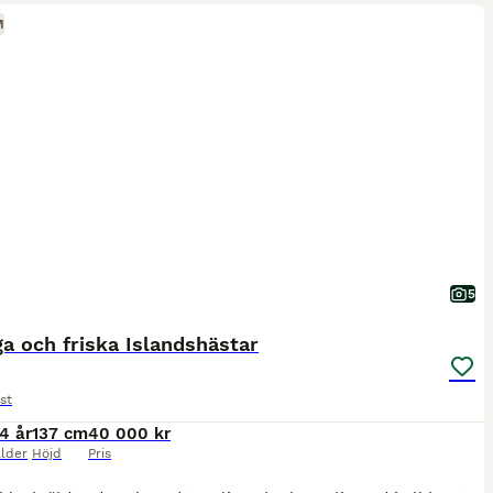
M
5
ga och friska Islandshästar
st
14 år
137 cm
40 000 kr
lder
Höjd
Pris