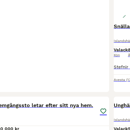
Snälla
Islandshä
Valack
Kön
Å
Avesta
(1
7
emgångssto letar efter sitt nya hem.
Unghäs
Islandshä
10 000 kr
Valack