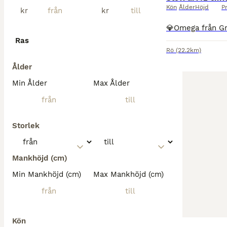
Kön
Ålder
Höjd
Pr
kr
kr
Ras
Rö
(22.2km)
Ålder
Min Ålder
Max Ålder
Storlek
Mankhöjd (cm)
Min Mankhöjd (cm)
Max Mankhöjd (cm)
Kön