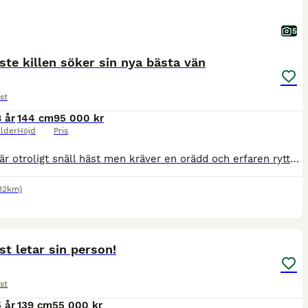
5
ste killen söker sin nya bästa vän
st
8 år
144 cm
95 000 kr
lder
Höjd
Pris
Stefnir är otroligt snäll häst men kräver en orädd och erfaren ryttare då han har sin egen vilja, han är aldrig dum men väldigt bestämd och han vill gärna säga sitt och testa gränserna. När man hittat
32km)
3
t letar sin person!
st
5 år
139 cm
55 000 kr