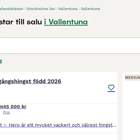
Islandshästar
Stockholms län
Vallentuna
Vallentuna
tar till salu
i Vallentuna
e
g
8
MEDIU
ångshingst född 2026
cm
45 000 kr
Pris
✨ Hero från Kvist ✨ Hero är ett mycket vackert och välrest hingstföl. Han är lätt i typen med stora och elastiska rörelser. Han visar massor med tölt och en välbalanserad galopp.