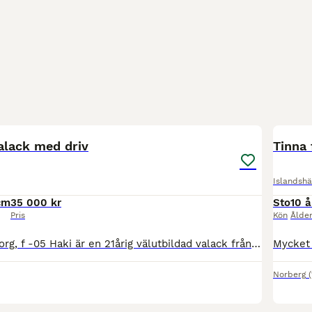
5
alack med driv
Tinna 
Islandshä
cm
35 000 kr
Sto
10 å
Pris
Kön
Ålde
Haki frá Minni-borg, f -05 Haki är en 21årig välutbildad valack från Island. Han kan hanteras av alla, lättlärd och kommunikativ, dock en aning skeptisk i början. Älskar att bli ompysslad och hantera
Norberg
1