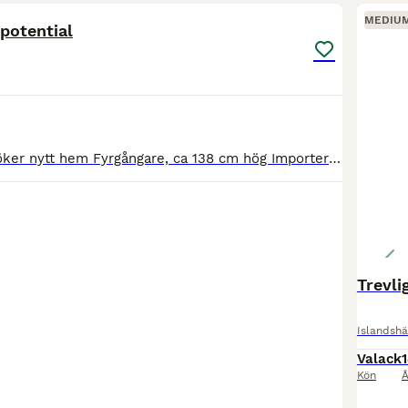
MEDIU
potential
Sto född 2012 söker nytt hem Fyrgångare, ca 138 cm hög Importerad från Island 2021, ingen eksem eller fång Skadehistorik finns, men fullt försäkrad utan reservationer Helt okomplicerad i all hante
Trevli
Islandshä
Valack
Kön
Å