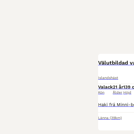
Välutbildad v
Islandshäst
Valack
21 år
139 
Kön
Ålder
Höjd
Länna
(39km)