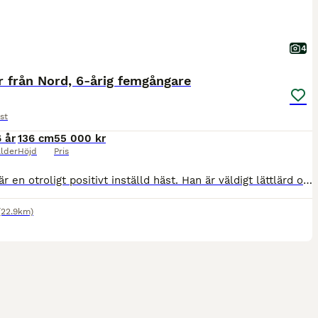
4
 från Nord, 6-årig femgångare
st
6 år
136 cm
55 000 kr
lder
Höjd
Pris
Ragnar är en otroligt positivt inställd häst. Han är väldigt lättlärd och tycker att allt nytt är roligt. Han är arbetsvillig, otroligt social och har ett mycket stabilt psyke. Han har stort förtroend
(22.9km)