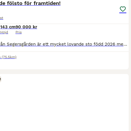
e fölsto för framtiden!
st
143 cm
90 000 kr
r
Höjd
Pris
Hvika från Segersgården är ett mycket lovande sto född 2026 med attraktiv färgsättning – fux med bläs och tre vita ben. Hon kan dessutom komma att få ljusa ögon, även om det ännu är för tidigt att säg
s
(75.5km)
M