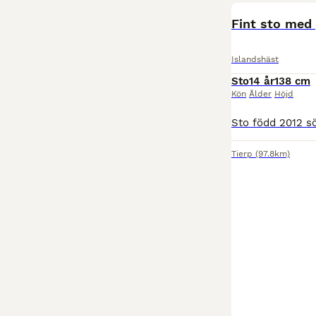
Fint sto med 
Islandshäst
Sto
14 år
138 cm
Kön
Ålder
Höjd
Tierp
(97.8km)