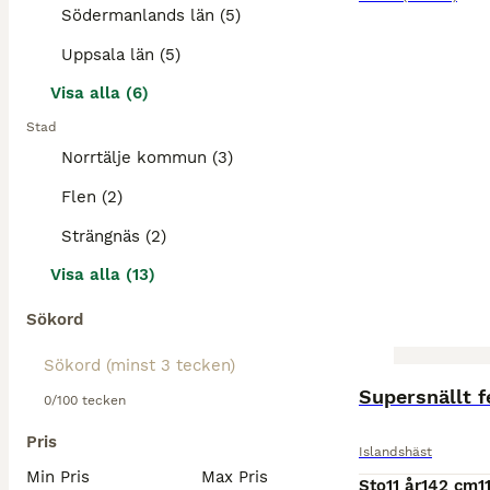
Södermanlands län (5)
Uppsala län (5)
Visa alla (6)
Stad
Norrtälje kommun (3)
Flen (2)
Strängnäs (2)
Visa alla (13)
Sökord
Supersnällt f
0/100 tecken
Pris
Islandshäst
Min Pris
Max Pris
Sto
11 år
142 cm
1