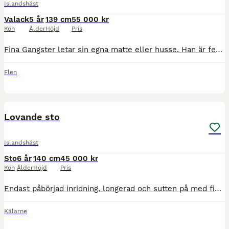
Islandshäst
Valack
5 år
139 cm
55 000 kr
Kön
Ålder
Höjd
Pris
Fina Gangster letar sin egna matte eller husse. Han är fem år, inte inriden så det är tillfälle nu att starta direkt och forma honom som man vill. Han kommer absolut passa till tävlibg eller lyxig rid
Flen
3
Lovande sto
Islandshäst
Sto
6 år
140 cm
45 000 kr
Kön
Ålder
Höjd
Pris
Endast påbörjad inridning, longerad och sutten på med fint resultat. Fint steg, kan bli fin för tävling/avel. Snäll i hantering och i hagen. Frisk och skadefri. Till salu pga tidsbrist och egen skada
Kälarne