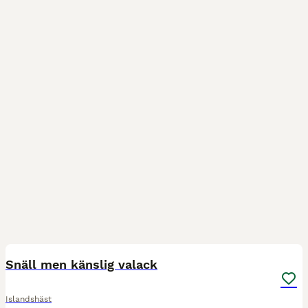
8
Snäll men känslig valack
Islandshäst