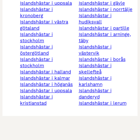
islandshästar i uppsala
islandshästar i gävle
islandshästar i
islandshästar i norrtälje
kronoberg
islandshästar i
islandshästar i västra
hudiksvall
götaland
islandshästar i partille
islandshästar i
islandshästar i arninge,
stockholm
täby
islandshästar i
islandshästar i
östergötland
västervik
islandshästar i
islandshästar i borås
stockholm
islandshästar i
islandshästar i halland
skellefteå
islandshästar i kalmar
islandshästar i
islandshästar i höganäs
karlshamn
islandshästar i uppsala
islandshästar i
islandshästar i
danderyd
kristianstad
islandshästar i lerum