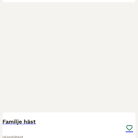
1
Familje häst
Islandshäst