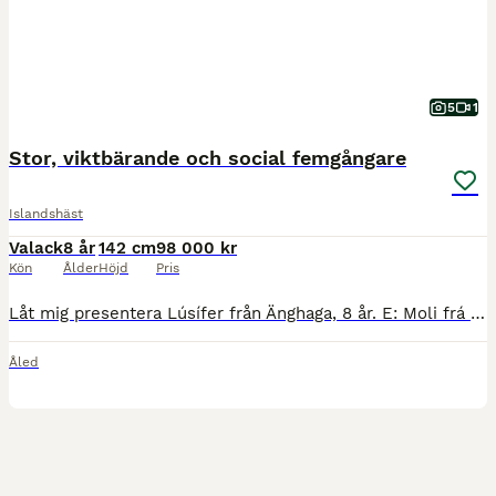
5
1
Stor, viktbärande och social femgångare
Islandshäst
Valack
8 år
142 cm
98 000 kr
Kön
Ålder
Höjd
Pris
Låt mig presentera Lúsífer från Änghaga, 8 år. E: Moli frá Skriðu U: Freydis från Killebacken Han finns utanför Halmstad och är en 5-gångare med fina, tydligt separerade och taktfasta gångarter med
Åled