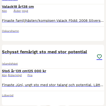
Valack
18 år
138 cm
Kön
Ålder
Höjd
Finaste familjhästen/kompisen Valack Född: 2008 Silversvart 5 gångarter, inte tränat på passen eller trav men vill man kan man få fram båda om man tränar. Snäll men kan testa lite. Ingen fång eller
Oskarshamn
1
5
MEDIUM
Schysst femårigt sto med stor potential
Islandshäst
Sto
5 år
139 cm
125 000 kr
Kön
Ålder
Höjd
Pris
Finaste Júní, ungt sto med stor talang och potential. Lätta smidiga rörelser. Snäll, pigg och arbetsvillig. Femgångare men passen ej tränad på grund av ålder. Fyra underbara gångarter, skritt med gott
Löberöd