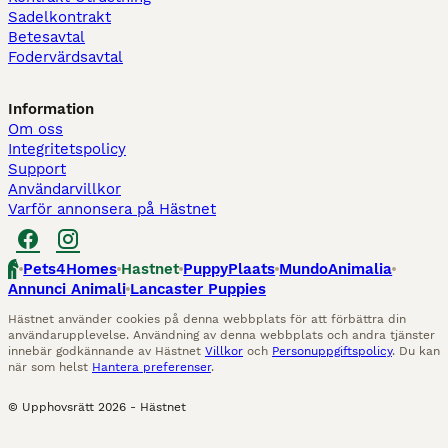
Sadelkontrakt
Betesavtal
Fodervärdsavtal
Information
Om oss
Integritetspolicy
Support
Användarvillkor
Varför annonsera på Hästnet
Pets4Homes
Hastnet
PuppyPlaats
MundoAnimalia
Annunci Animali
Lancaster Puppies
Hästnet använder cookies på denna webbplats för att förbättra din
användarupplevelse. Användning av denna webbplats och andra tjänster
innebär godkännande av Hästnet
Villkor
och
Personuppgiftspolicy
. Du kan
när som helst
Hantera preferenser
.
© Upphovsrätt
2026
-
Hästnet