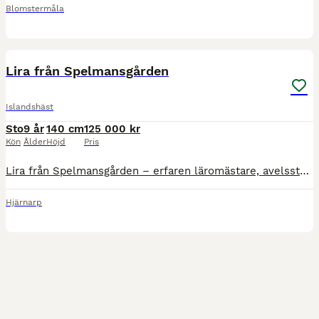
Blomstermåla
5
5
Lira från Spelmansgården
Islandshäst
Sto
9 år
140 cm
125 000 kr
Kön
Ålder
Höjd
Pris
Lira från Spelmansgården – erfaren läromästare, avelssto och passraket Nu söker fantastiska Lira från Spelmansgården, född 2017, sitt nästa hem. Det här är ett ovanligt tillfälle att 🥕förvärva🥕 ett
Hjärnarp