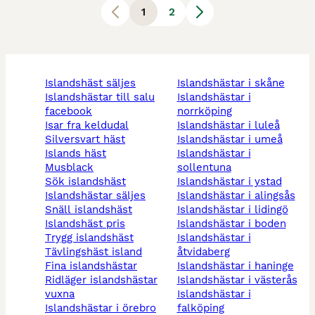
1
2
islandshäst säljes
islandshästar i skåne
islandshästar till salu
islandshästar i
facebook
norrköping
isar fra keldudal
islandshästar i luleå
silversvart häst
islandshästar i umeå
islands häst
islandshästar i
musblack
sollentuna
sök islandshäst
islandshästar i ystad
islandshästar säljes
islandshästar i alingsås
snäll islandshäst
islandshästar i lidingö
islandshäst pris
islandshästar i boden
trygg islandshäst
islandshästar i
tävlingshäst island
åtvidaberg
fina islandshästar
islandshästar i haninge
ridläger islandshästar
islandshästar i västerås
vuxna
islandshästar i
islandshästar i örebro
falköping