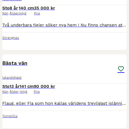
Sto
8 år
140 cm
35 000 kr
Kön
Ålder
Höjd
Pris
Två underbara tjejer söker nya hem ! Nu finns chansen att köpa två supersöta Islandshästar, härliga Sol och mysiga Meyla. Meyla är en söt och försynt liten tjej på 8 år som mest gått ut efter andra
Strängnäs
4
1
Bästa vän
Islandshäst
Sto
13 år
141 cm
90 000 kr
Kön
Ålder
Höjd
Pris
Flaug, eller Fia som hon kallas världens trevligast islänning. Hon är snäll o välriden 5 gångare. Söker efter nytt hem där hon är någons nummer ett o vill ha en lugn o vänlig människa. Hon har aldrig
Tomelilla