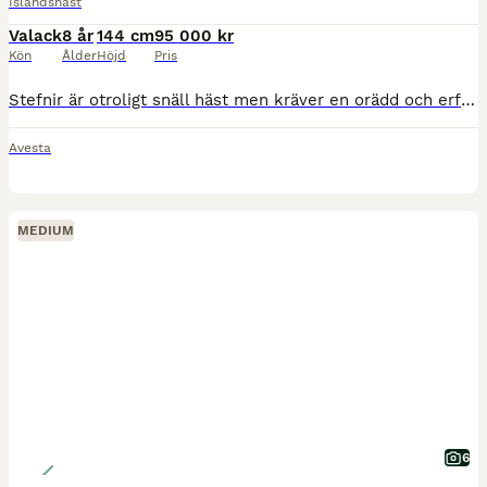
Islandshäst
Valack
8 år
144 cm
95 000 kr
Kön
Ålder
Höjd
Pris
Stefnir är otroligt snäll häst men kräver en orädd och erfaren ryttare då han har sin egen vilja, han är aldrig dum men väldigt bestämd och han vill gärna säga sitt och testa gränserna. När man hittat
Avesta
MEDIUM
6