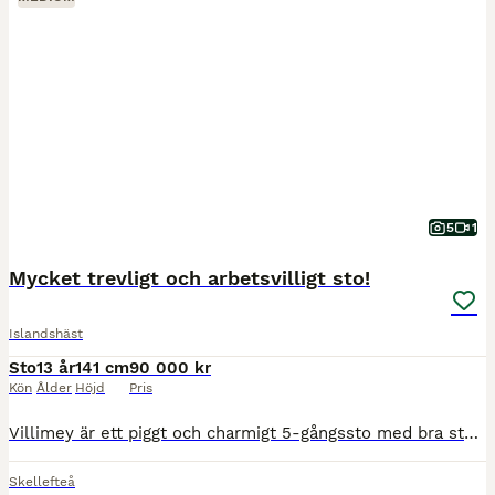
5
1
Mycket trevligt och arbetsvilligt sto!
Islandshäst
Sto
13 år
141 cm
90 000 kr
Kön
Ålder
Höjd
Pris
Villimey är ett piggt och charmigt 5-gångssto med bra stam, 141 cm hög. Hon har jämna, taktrena och välseparerade gångarter med aktion. Hon är pigg att rida men är samtidigt väldigt kontrollerbar och
Skellefteå