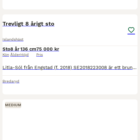
3
2
Trevligt 8 årigt sto
Islandshäst
Sto
8 år
136 cm
75 000 kr
Kön
Ålder
Höjd
Pris
Litla-Sól från Engstad (f. 2018) SE2018223008 är ett brunt islandssto efter Hósías fra Engholm undan Smætla frá Mosfellsbæ. Ca 136-137 cm i mankhöjd. Hon är inriden i våras och har visat fina gångarte
Bredaryd
MEDIUM