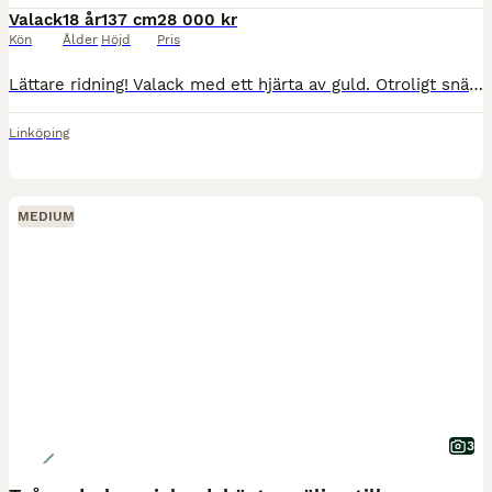
Valack
18 år
137 cm
28 000 kr
Kön
Ålder
Höjd
Pris
Lättare ridning! Valack med ett hjärta av guld. Otroligt snäll i all hantering, även med barn. Lättstressad vid ridning, kräver en lugn ryttare som visar att han duger precis som han är. När det klaf
Linköping
MEDIUM
3