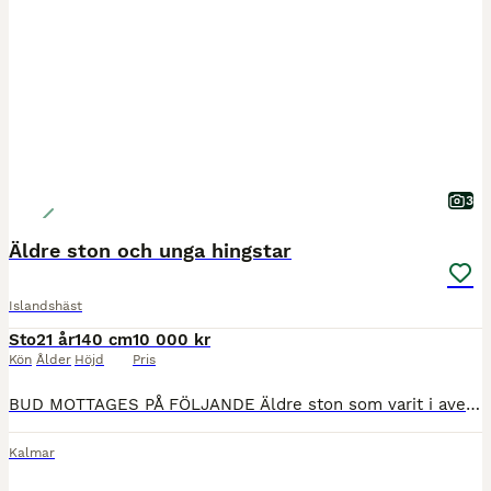
3
Äldre ston och unga hingstar
Islandshäst
Sto
21 år
140 cm
10 000 kr
Kön
Ålder
Höjd
Pris
BUD MOTTAGES PÅ FÖLJANDE Äldre ston som varit i avel många år och därmed inte varit ridhästar, är tänkta främst till sällskap, promenader eller liknande. Fux sto, bläs f 2002 mild och försiktig.
Kalmar