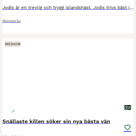
Jodis är en trevlig och trygg islandshäst. Jodis trivs bäst i skogen, där hon kan utforska stigarna och njuta av omgivningen. Paddocken är inte riktigt hennes grej, så hon är verkligen en *utpräglad s
Mönsterås
MEDIUM
5
Snällaste killen söker sin nya bästa vän