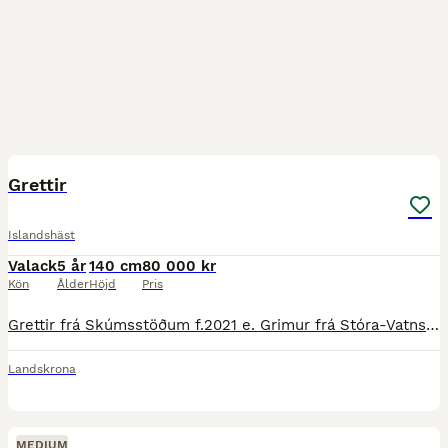
2
Grettir
Islandshäst
Valack
5 år
140 cm
80 000 kr
Kön
Ålder
Höjd
Pris
Grettir frá Skúmsstöðum f.2021 e. Grimur frá Stóra-Vatnsskarði u. Fetta frá Skúmsstöðum Grettir är en trevlig fyrgångsvalack med stora fina grund gångarter. Töltar fint kortare sträckor men kräver me
Landskrona
MEDIUM