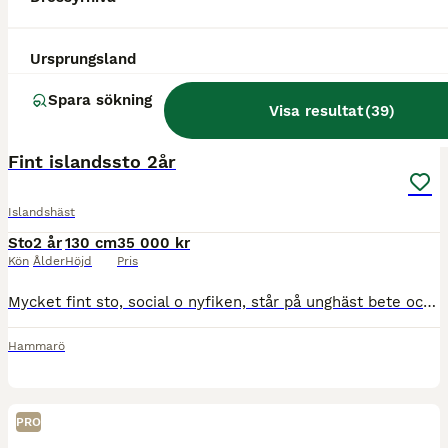
Ursprungsland
Spara sökning
Visa resultat
(
39
)
3
5
Fint islandssto 2år
Islandshäst
Sto
2 år
130 cm
35 000 kr
Kön
Ålder
Höjd
Pris
Mycket fint sto, social o nyfiken, står på unghäst bete och har tidigare gått på stort unghäst bete på Stenholmen . Åkt mycket transport, snäll att verka . Är efter fina Smyrill fra lian som tävlat VM
Hammarö
PRO