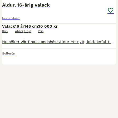
Aldur, 16-årig valack
Islandshäst
Valack
16 år
146 cm
30 000 kr
Kön
Ålder
Höjd
Pris
Nu söker vår fina islandshäst Aldur ett nytt, kärleksfullt hem. Aldur är en 16-årig fyrgångsvalack på cirka 146 cm i mankhöjd. Han är en mycket snäll, social och trevlig häst som älskar att bli ompys
Sollerön