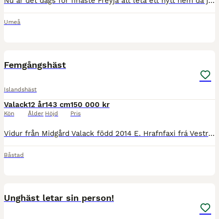
Nu är det dags för finaste Freyja att leta ett nytt hem då jag inte har tiden hon förtjänar. Hon är en rolig häst med mycket personlighet. 4-gångare med lätthet att växla mellan gångarterna. Hon är v
Umeå
1
4
Femgångshäst
Islandshäst
Valack
12 år
143 cm
150 000 kr
Kön
Ålder
Höjd
Pris
Vidur från Midgård Valack född 2014 E. Hrafnfaxi frá Vestra-Geldgingaholti ELIT premie för avkommor U. Brá frá Þverholtum Färg silversvart, strax över 140 i mankhöjd Vidur är en fantastisk indiv
Båstad
3
Unghäst letar sin person!