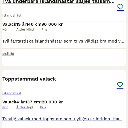
Två underbara islandshästar säljes tillsammans
Islandshäst
Valack
19 år
140 cm
90 000 kr
Kön
Ålder
Höjd
Pris
Två fantastiska islandshästar som trivs väldigt bra med varandra och de ska fortsätta få vara ett team. Refur 19 år Brunvit skäck 5-gångare Refur är en otroligt snäll och mysig häst med lätt för tölt
Mullsjö
5
Toppstammad valack
Islandshäst
Valack
4 år
137 cm
120 000 kr
Kön
Ålder
Höjd
Pris
Trevlig valack med toppstam som nyligen är inriden. Han är runt ca 137 i mkh. Snäll i hantering, kan stå uppbunden, snäll att sko, kan stå på box och även lämnas ensam i hagen. Snäll i ridningen och