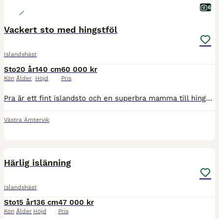
6
Vackert sto med hingstföl
Islandshäst
Sto
20 år
140 cm
60 000 kr
Kön
Ålder
Höjd
Pris
Pra är ett fint islandsto och en superbra mamma till hingstfölet Engill. Pra kom från Island för fyra år sedan, där skall hon ha använts av en äldre man till att valla får. Vi har ridit henne i skogen
Västra Ämtervik
3
1
Härlig islänning
Islandshäst
Sto
15 år
136 cm
47 000 kr
Kön
Ålder
Höjd
Pris