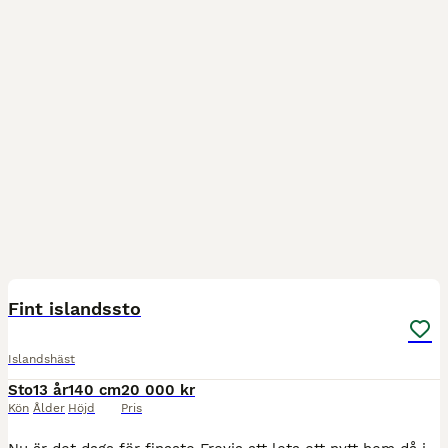
8
Fint islandssto
Islandshäst
Sto
13 år
140 cm
20 000 kr
Kön
Ålder
Höjd
Pris