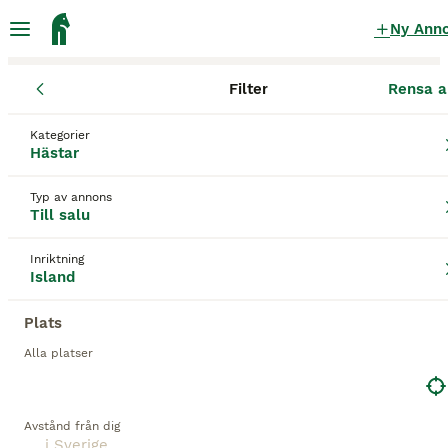
Ny Ann
Filter
Rensa a
Hästar
Islandshästar
Kategorier
Snäll Islandshästar till salu
i Sverige
Hästar
39 Hästar hittade
Typ av annons
Till salu
1
Island
Filter
Inriktning
Island
snäll
Spara sökning
Sortera
Plats
3
Alla platser
Supersnäll valack
Avstånd från dig
Islandshäst