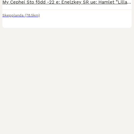
My Cephei Sto född -22 e: Enelzkey SR ue: Hamlet ”Lilla My” är ett vackert, ädelt sto med stor karisma och personlighet. Ca 162 i mankhöjd. 3 fina gångarter med ett plus för galoppen. Hoppar m
Skepplanda
(78.5km)
1
2