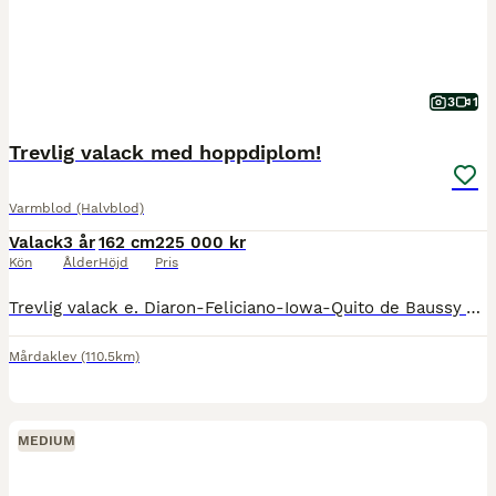
3
1
Trevlig valack med hoppdiplom!
Varmblod (Halvblod)
Valack
3 år
162 cm
225 000 kr
Kön
Ålder
Höjd
Pris
Trevlig valack e. Diaron-Feliciano-Iowa-Quito de Baussy Visad på 3 årstest med 9,5-9 i hoppningen. Inriden, röntgad ben, rygg, nacke, hals. Snäll att verka, spola, lasta, köra. Har syskon som har h
Mårdaklev
(110.5km)
MEDIUM