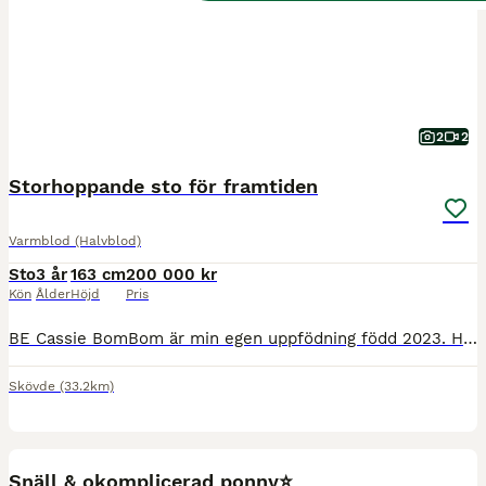
2
2
Storhoppande sto för framtiden
Varmblod (Halvblod)
Sto
3 år
163 cm
200 000 kr
Kön
Ålder
Höjd
Pris
BE Cassie BomBom är min egen uppfödning född 2023. Hon är ett välbyggt sto med stor kapacitet i hoppning, med stort plus för sina bakben. Visad på 3-års test med 8-8 hoppning och 46p totalt och väldigt fina lovord för framtiden. Inriden på ett okomplicerat sätt i alla gångarter. På hennes mammas sida finns fina meriter, bla hennes moster som gått unghäst-VM i fälttävlan
Skövde
(33.2km)
4
3
BOOST
Snäll & okomplicerad ponny⭐️