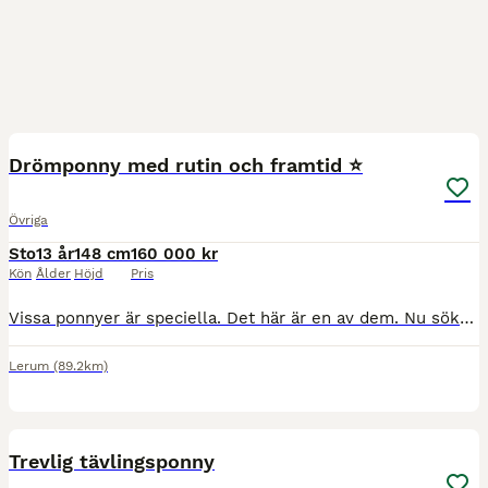
1
1
MEDIUM
Drömponny med rutin och framtid ⭐️
Övriga
Sto
13 år
148 cm
160 000 kr
Kön
Ålder
Höjd
Pris
Vissa ponnyer är speciella. Det här är en av dem. Nu söker vår fantastiska ponny sitt nästa hem – vi önskar henne ett hem där hon får stå i centrum och fortsätta göra det hon älskar. Sessan är en max
Lerum
(89.2km)
2
1
Trevlig tävlingsponny