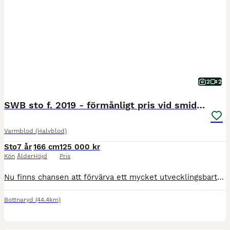
2
2
SWB sto f. 2019 - förmånligt pris vid smidig affär
Varmblod (Halvblod)
Sto
7 år
166 cm
125 000 kr
Kön
Ålder
Höjd
Pris
Nu finns chansen att förvärva ett mycket utvecklingsbart och välstammat SWB-sto född 2019, ca 166 cm. E: Nintender, UE: Cabachon. En spännande stam med mycket prestation och kapacitet för framtiden. F
Bottnaryd
(44.4km)