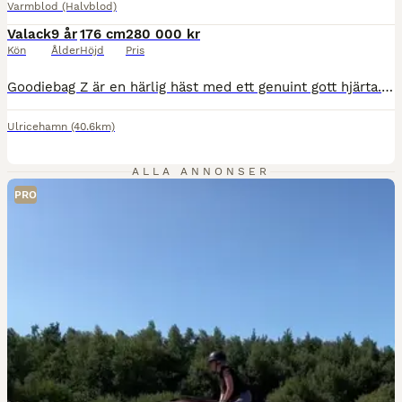
Varmblod (Halvblod)
Valack
9 år
176 cm
280 000 kr
Kön
Ålder
Höjd
Pris
Goodiebag Z är en härlig häst med ett genuint gott hjärta. Han är snäll och lätthanterlig, men har sina nerver – något som gör honom till en häst som belönar en trygg och erfaren hand. I hoppning har han erfarenhet upp till 120 cm och kapaciteten finns för mer - han har ett jättefint scope. Jag har ägt Goodie (som han kallas) sedan 4 års ålder och har följt honom hela ha
Ulricehamn
(40.6km)
ALLA ANNONSER
PRO