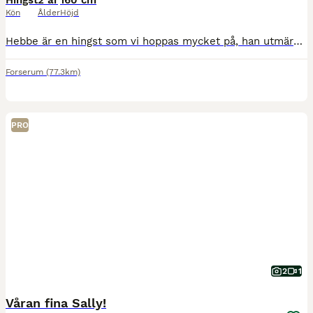
Hingst
2 år
160 cm
Kön
Ålder
Höjd
Hebbe är en hingst som vi hoppas mycket på, han utmärkte sig redan som föl med sin utstrålning och sitt sätt. Jag söker någon som är intresserad att ev visa honom som hingst, men framförallt någon som
Forserum
(77.3km)
PRO
2
1
Våran fina Sally!