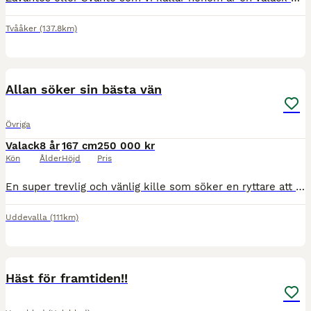
Tvååker
(137.8km)
2
Allan söker sin bästa vän
Övriga
Valack
8 år
167 cm
250 000 kr
Kön
Ålder
Höjd
Pris
En super trevlig och vänlig kille som söker en ryttare att utvecklas med! Allan är snäll med allt, rids ut både i grupp och ensam, han har "alla hovar i backen". Han söker en ryttare som vill lägg
Uddevalla
(111km)
1
Häst för framtiden!!