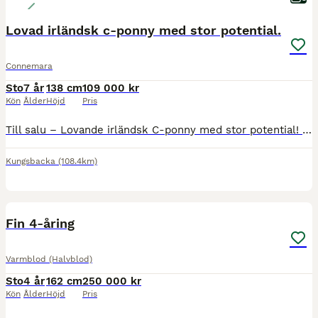
Lovad irländsk c-ponny med stor potential.
Connemara
Sto
7 år
138 cm
109 000 kr
Kön
Ålder
Höjd
Pris
Till salu – Lovande irländsk C-ponny med stor potential! På grund av personliga skäl söker denna fantastiska vita ponny ett nytt hem. Hon är en 7-årig ponny som är sent tagen då hon tidigare fått tv
Kungsbacka
(108.4km)
4
1
Fin 4-åring
Varmblod (Halvblod)
Sto
4 år
162 cm
250 000 kr
Kön
Ålder
Höjd
Pris