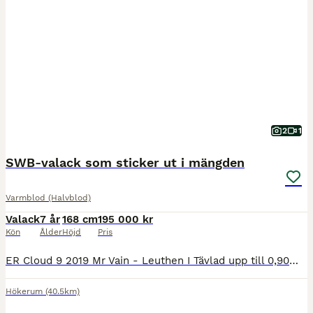
2
1
SWB-valack som sticker ut i mängden
Varmblod (Halvblod)
Valack
7 år
168 cm
195 000 kr
Kön
Ålder
Höjd
Pris
ER Cloud 9 2019 Mr Vain - Leuthen I Tävlad upp till 0,90m felfritt. Finns väldigt mycket mer att plocka fram. Är en egen uppfödning, mamma Celina tävlade CNC*, 1,20m hoppning och LA dressyr. Halvs
Hökerum
(40.5km)