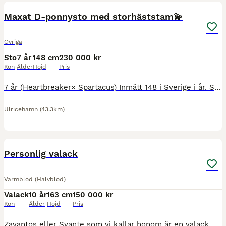
Maxat D-ponnysto med storhäststam💫
Övriga
Sto
7 år
148 cm
230 000 kr
Kön
Ålder
Höjd
Pris
7 år (Heartbreaker× Spartacus) Inmätt 148 i Sverige i år. Snäll och enkel i all hantering, väldigt väluppfostrad. Välriden och snäll men känslig så kräver en rutinerad ryttare. Tävlad felfritt 110
Ulricehamn
(43.3km)
1
3
Personlig valack
Varmblod (Halvblod)
Valack
10 år
163 cm
150 000 kr
Kön
Ålder
Höjd
Pris
Zavantos eller Svante som vi kallar honom är en valack på 10 år. Tävlad 120 som femåring hos tidigare ägare men inte så mycket tävlad hos mig. Svante är en vaken och känslig häst med mycket nerv och