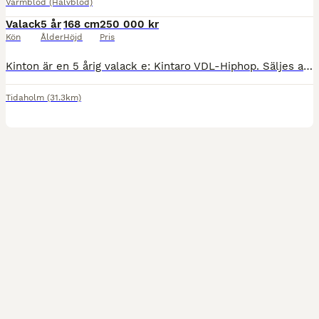
Varmblod (Halvblod)
Valack
5 år
168 cm
250 000 kr
Kön
Ålder
Höjd
Pris
Kinton är en 5 årig valack e: Kintaro VDL-Hiphop. Säljes av uppfödaren. En pigg och glad kille som är väldigt positiv till arbete. Fantastiskt snäll i all ridning och hantering. Har iår börjat komma
Tidaholm
(31.3km)