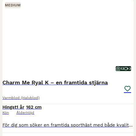
MEDIUM
13
3
Charm Me Ryal K – en framtida stjärna
Varmblod (Halvblod)
Hingst
1 år
162 cm
Kön
Ålder
Höjd
För dig som söker en framtida sporthäst med både kvalitet och karaktär finns nu möjligheten att förvärva Charm Me Ryal K, en lovande unghingst med en stamtavla som förenar några av Europas mest eftert