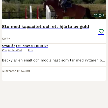
1
3
Sto med kapacitet och ett hjärta av guld
KWPN
Sto
6 år
175 cm
270 000 kr
Kön
Ålder
Höjd
Pris
Becky är en snäll och modig häst som tar med ryttaren över hindret, hoppar alla typer av hinder inkl stort vatten. Rids ut av 8 åring men kräver mer av sin ryttare på banan. Har startat 110 som femåri
Skärhamn
(114.6km)