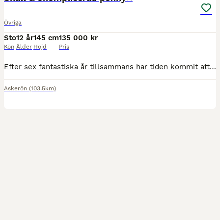
Övriga
Sto
12 år
145 cm
135 000 kr
Kön
Ålder
Höjd
Pris
Efter sex fantastiska år tillsammans har tiden kommit att hitta ett nytt hem till vår fina Silver. Vi importerade henne från Irland i maj 2020. Silver är en snäll och okomplicerad ponny med mycket personlighet. Hon tycker om att arbeta och kan ibland bjuda på lite bus, men är alltid vänlig i all hantering. Jag har hanterat & ridit henne ensam sedan jag var 11. Hon har
Askerön
(103.5km)