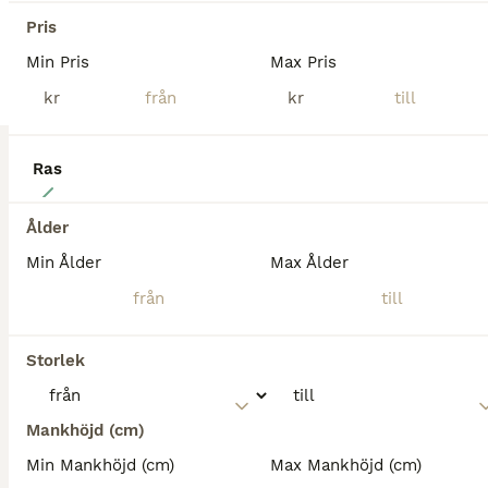
Pris
Min Pris
Max Pris
kr
kr
Ras
4
Ponny med power ( Sm vinnare LB ) 😊
Ålder
Min Ålder
Max Ålder
Övriga
Sto
9 år
137 cm
Kön
Ålder
Höjd
Storlek
9 årigt C-ponny sto nu till salu . Vann förra helgen SM i LB hoppning 🥰. I toppform , kapacitet för höga klasser . Säljs endast till rätt hem . Vi är Väldigt måna vart hon hamnar . Skicka för mer info 0706112171 eller direkt till whats up på samma nummer .
Mankhöjd (cm)
Skeppshult
(116.2km)
Min Mankhöjd (cm)
Max Mankhöjd (cm)