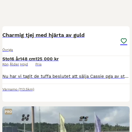
4
4
Charmig tjej med hjärta av guld
Övriga
Sto
16 år
148 cm
125 000 kr
Kön
Ålder
Höjd
Pris
Nu har vi tagit de tuffa beslutet att sälja Cassie pga av studier. Vi har ägt cassie i 4 år . Hon är super snäll i all hantering. Står helt still vid skoning, klippning m.m På nya platser är hon helt
Värnamo
(113.5km)
PRO