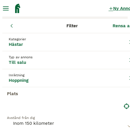
Ny Ann
Filter
Rensa a
Hästar
Hopphästar
Västra Götalands län
Falköping
Falköpi
Kategorier
Hopphästar till salu
i Falköping
Hästar
140 Hästar hittade
Typ av annons
Till salu
Hoppning
Filter
Inriktning
Spara sökning
Sortera
Hoppning
BOOSTADE ANNONSER
Plats
BOOST
Avstånd från dig