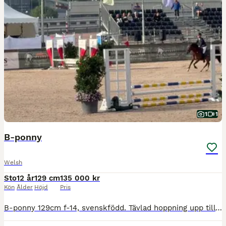
1
1
B-ponny
Welsh
Sto
12 år
129 cm
135 000 kr
Kön
Ålder
Höjd
Pris
B-ponny 129cm f-14, svenskfödd. Tävlad hoppning upp till LB med vinster upp till LC. Totaltvåa och felfri på WEW Pony Tour Lätt C samt felfri i WEW Pony Tour Lätt B på Åby i veckan. Britta är en pon