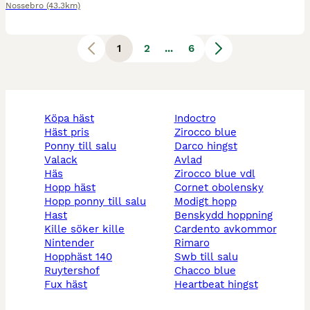
Nossebro
(43.3km)
1
2
...
6
köpa häst
indoctro
häst pris
zirocco blue
ponny till salu
darco hingst
valack
avlad
häs
zirocco blue vdl
hopp häst
cornet obolensky
hopp ponny till salu
modigt hopp
hast
benskydd hoppning
kille söker kille
cardento avkommor
nintender
rimaro
hopphäst 140
swb till salu
ruytershof
chacco blue
fux häst
heartbeat hingst