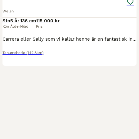
Welsh
Sto
5 år
136 cm
115 000 kr
Kön
Ålder
Höjd
Pris
Carrera eller Sally som vi kallar henne är en fantastisk individ! Sally är född hos oss och har hela tiden varit väldigt fin individ! Vill alltid väl och gör alltid sitt bästa. Vi har lagt mycket
Tanumshede
(142.8km)