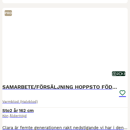
PRO
2
3
SAMARBETE/FÖRSÄLJNING HOPPSTO FÖDD 2024
Varmblod (Halvblod)
Sto
2 år
162 cm
Kön
Ålder
Höjd
Clara är femte generationen rakt nedstigande vi har i denna stostam. Jag söker i första hand ett samarbete med en ryttare som siktar på de högre klasserna i hoppning, men om jag inte hittar en ryttare