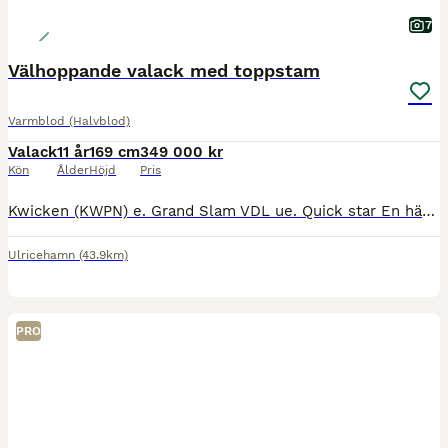
7
Välhoppande valack med toppstam
Varmblod (Halvblod)
Valack
11 år
169 cm
349 000 kr
Kön
Ålder
Höjd
Pris
Kwicken (KWPN) e. Grand Slam VDL ue. Quick star En häst med mycket kapacitet som både är försiktig och modig. Hoppar alla hindertyper. Kan alla skolor i dressyren. Sent tagen som tävlingshäst då fö
Ulricehamn
(43.9km)
PRO