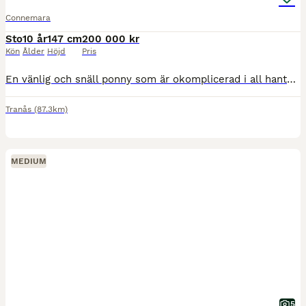
Connemara
Sto
10 år
147 cm
200 000 kr
Kön
Ålder
Höjd
Pris
En vänlig och snäll ponny som är okomplicerad i all hantering såsom sko, klippa, duscha, lasta. Tävlad hoppning och kommer nästan alltid hem med rosetter. Med dottern mestadels tävlad LD/LC, med tidi
Tranås
(87.3km)
MEDIUM
5