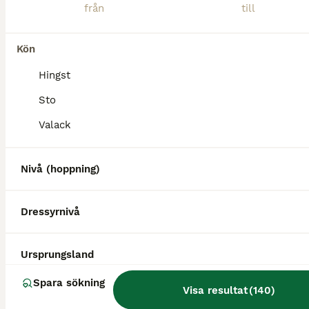
Kön
Hingst
Sto
Valack
Nivå (hoppning)
Dressyrnivå
BOOST
Ursprungsland
Spara sökning
Visa resultat
(
140
)