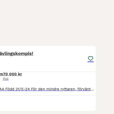
17
tävlingskompis!
cm
70 000 kr
Pris
Rose of Jericho AA Född 31/5-24 För den mindre ryttaren, förväntad mankhöjd ca 162cm. e: Candide (Swb) (Kannan - Jaguar Mail - Wolfgang) u: TW Rosa Bella AA (Fango in Blue AA - Casper NPA - Enrico AA)