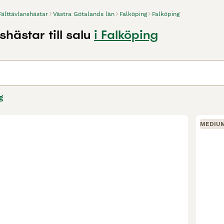
Fälttävlanshästar
Västra Götalands län
Falköping
Falköping
shästar till salu
i Falköping
g
MEDIU