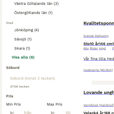
Västra Götalands län (3)
Östergötlands län (1)
Kvalitetsponny
Stad
Jönköping (4)
Svensk Ridponny
Sävsjö (1)
Sto
10 år
146 cm
Skara (1)
Kön
Ålder
Höjd
P
Visa alla (6)
Sökord
Huskvarna
(60.3km)
0/100 tecken
Lovande ung
Pris
Min Pris
Max Pris
Varmblod (Halvblod
kr
kr
Valack
4 år
168 