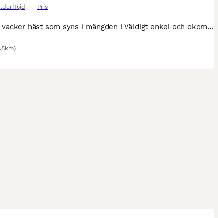
lder
Höjd
Pris
Otroligt vacker häst som syns i mängden ! Väldigt enkel och okomplicerad i all ridning och hantering Hoppar allt man styr på , fin att rida på marken Tre fina gångarter! Mycket fin ridbarhet Enkel
8.8km)
2
1