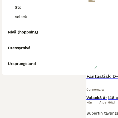
Sto
Valack
Nivå (hoppning)
Dressyrnivå
Ursprungsland
Fantastisk D-
Connemara
Valack
8 år
148 
Kön
Ålder
Höjd