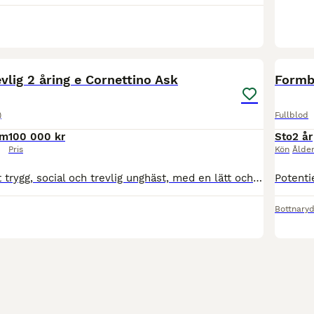
4
vlig 2 åring e Cornettino Ask
Formba
)
Fullblod
cm
100 000 kr
Sto
2 år
Pris
Kön
Ålde
Day är en väldigt trygg, social och trevlig unghäst, med en lätt och modern sporttyp. Han är efter Cornettino Ask och undan Classified xx (vinnare på Täby Galopp). Day är enkel i hantering och rör si
Bottnary