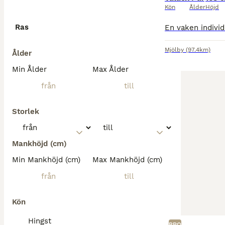
Kön
Ålder
Höjd
Ras
Mjölby
(97.4km)
Ålder
Min Ålder
Max Ålder
Storlek
Mankhöjd (cm)
Min Mankhöjd (cm)
Max Mankhöjd (cm)
Kön
Hingst
PRO