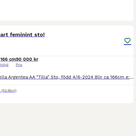
15
rt feminint sto!
166 cm
90 000 kr
r
Höjd
Pris
Potentiella Argentea AA "Tilla" Sto, född 4/6-2024 Blir ca 166cm e: CB Fragandi in Blue AA - Fango in Blue AA - Canterbury - Business AA u: Pasjona AA - Harpun AA (Askar AA) - Plonsk AA Bra exteriör
d
(43.9km)