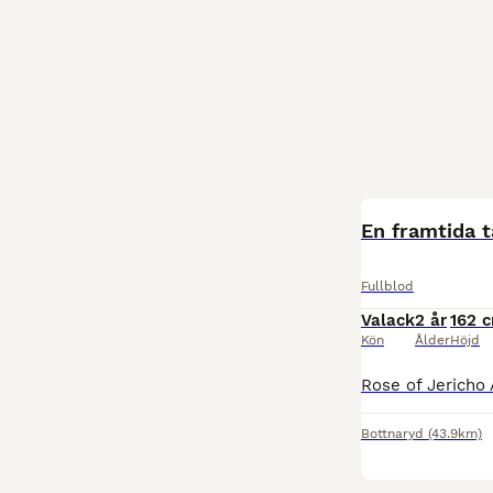
En framtida 
Fullblod
Valack
2 år
162 
Kön
Ålder
Höjd
Bottnaryd
(43.9km)