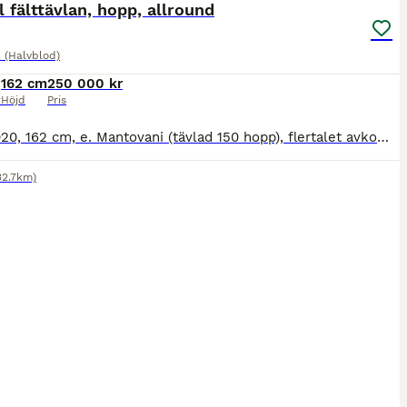
ll fälttävlan, hopp, allround
 (Halvblod)
162 cm
250 000 kr
r
Höjd
Pris
Sto f.2020, 162 cm, e. Mantovani (tävlad 150 hopp), flertalet avkommor tävlat högt i både hopp och fälttävlan, ue. Non stop r. Tävlad tom 1m, ger en mkt fin ridkänsla- dressyrtränarens favorit! Och t
32.7km)