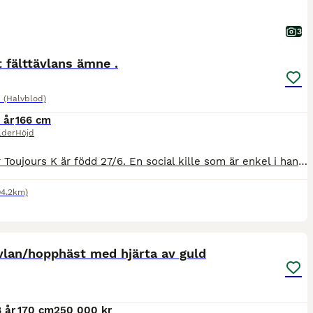
3
 fälttävlans ämne .
 (Halvblod)
 år
166 cm
lder
Höjd
L'amour Toujours K är född 27/6. En social kille som är enkel i hanteringen. En långbent, ädel kille. Hans pappa är bruksprovsvinnare, vinnare av 4-års championatet. En populär hingst som har allt man
04.2km)
1
M
vlan/hopphäst med hjärta av guld
8 år
170 cm
250 000 kr