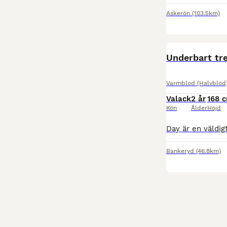
Askerön
(103.5km)
Underbart tre
Varmblod (Halvblod
Valack
2 år
168 
Kön
Ålder
Höjd
Bankeryd
(46.8km)