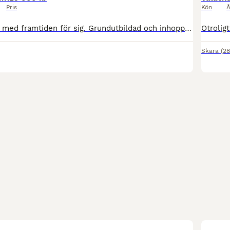
Pris
Kön
Å
En vaken individ med framtiden för sig. Grundutbildad och inhoppad. Rids ut på själv. Röntgen finns.
Skara
(2