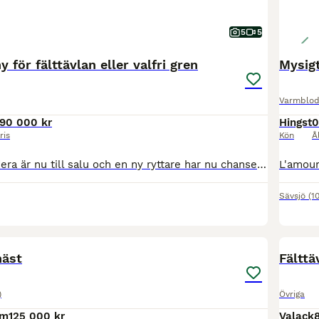
5
5
 för fälttävlan eller valfri gren
Mysigt
Varmblod
190 000 kr
Hingst
0
ris
Kön
Å
Vår fina lilla Hedera är nu till salu och en ny ryttare har nu chansen att ta över en välriden tävlingssponny och bästa vän! Hon är ett feminint och vackert sto. Fin och sportig modell. Hon är en ambi
Sävsjö
(1
1
MEDIU
häst
Fälttä
)
Övriga
cm
125 000 kr
Valack