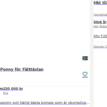
Hbl ti
Varmblod
Sto
6 år
Kön
Ålde
Skövde
(
3
Ponny för Fälttävlan
cm
220 000 kr
Pris
Superfin tävlingsponny och härlig bästa kompis som är okomplicerad i allt. Worry har gått fälttävlan hela förra säsongen P70 och P80 med fina resultat och legat högst rankad i sin årgång 2025. hans