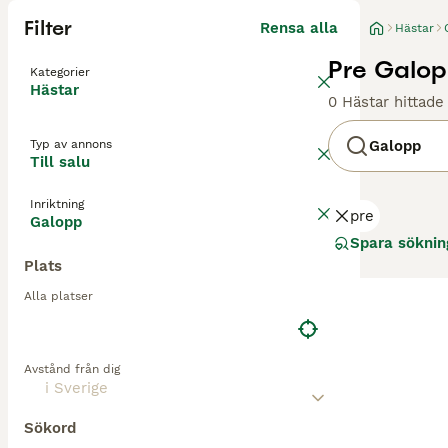
Filter
Rensa alla
Hästar
Pre Galopp
Kategorier
Hästar
0 Hästar hittade
Typ av annons
Galopp
Till salu
Inriktning
pre
Galopp
Spara söknin
Plats
Alla platser
Avstånd från dig
Sökord