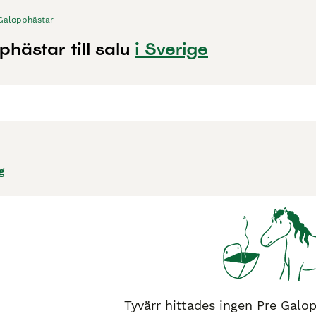
Galopphästar
hästar till salu
i Sverige
g
Tyvärr hittades ingen Pre Galopp