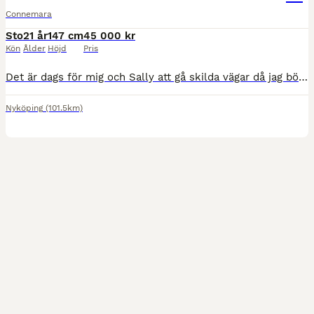
Connemara
Sto
21 år
147 cm
45 000 kr
Kön
Ålder
Höjd
Pris
Det är dags för mig och Sally att gå skilda vägar då jag börjat plugga och Sally vill ha en ägare som kan ge henne mer uppmärksamhet och kärlek. Sally är en connemara på 21 år men det är inget som mä
Nyköping
(101.5km)