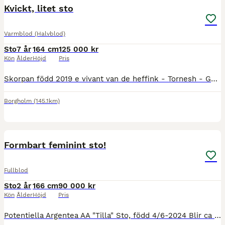
Kvickt, litet sto
Varmblod (Halvblod)
Sto
7 år
164 cm
125 000 kr
Kön
Ålder
Höjd
Pris
Skorpan född 2019 e vivant van de heffink - Tornesh - Gulliver, ca 164cm. Känslig och inte alltid helt enkel i ridningen. Hoppar fint. Hoppat pay and jump. Tränar regelbundet för tränare I dressyr.
Borgholm
(145.1km)
15
Formbart feminint sto!
Fullblod
Sto
2 år
166 cm
90 000 kr
Kön
Ålder
Höjd
Pris
Potentiella Argentea AA "Tilla" Sto, född 4/6-2024 Blir ca 166cm e: CB Fragandi in Blue AA - Fango in Blue AA - Canterbury - Business AA u: Pasjona AA - Harpun AA (Askar AA) - Plonsk AA Bra exteriör