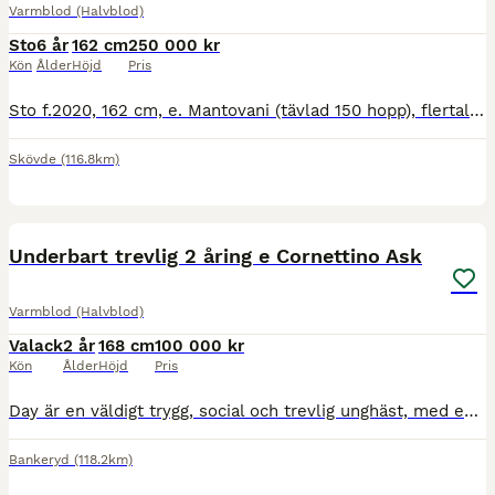
Varmblod (Halvblod)
Sto
6 år
162 cm
250 000 kr
Kön
Ålder
Höjd
Pris
Sto f.2020, 162 cm, e. Mantovani (tävlad 150 hopp), flertalet avkommor tävlat högt i både hopp och fälttävlan, ue. Non stop r. Tävlad tom 1m, ger en mkt fin ridkänsla- dressyrtränarens favorit! Och t
Skövde
(116.8km)
4
Underbart trevlig 2 åring e Cornettino Ask
Varmblod (Halvblod)
Valack
2 år
168 cm
100 000 kr
Kön
Ålder
Höjd
Pris
Day är en väldigt trygg, social och trevlig unghäst, med en lätt och modern sporttyp. Han är efter Cornettino Ask och undan Classified xx (vinnare på Täby Galopp). Day är enkel i hantering och rör si
Bankeryd
(118.2km)