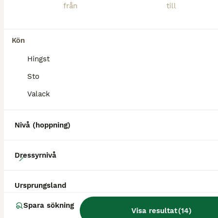
Kön
MEDIUM
Hingst
Sto
Valack
Nivå (hoppning)
3
Dressyrnivå
Mysigt fälttävlans ämne .
Ursprungsland
Varmblod (Halvblod)
Spara sökning
Visa resultat
(
14
)
Hingst
0 år
166 cm