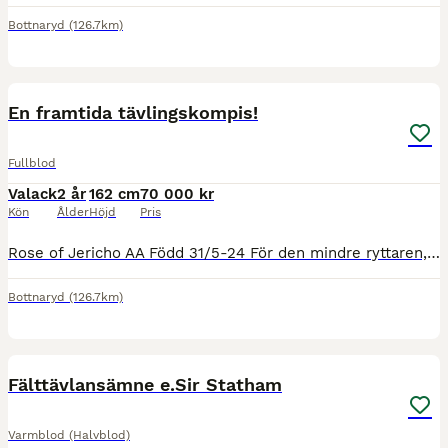
Bottnaryd
(126.7km)
17
En framtida tävlingskompis!
Fullblod
Valack
2 år
162 cm
70 000 kr
Kön
Ålder
Höjd
Pris
Rose of Jericho AA Född 31/5-24 För den mindre ryttaren, förväntad mankhöjd ca 162cm. e: Candide (Swb) (Kannan - Jaguar Mail - Wolfgang) u: TW Rosa Bella AA (Fango in Blue AA - Casper NPA - Enrico AA)
Bottnaryd
(126.7km)
7
Fälttävlansämne e.Sir Statham
Varmblod (Halvblod)