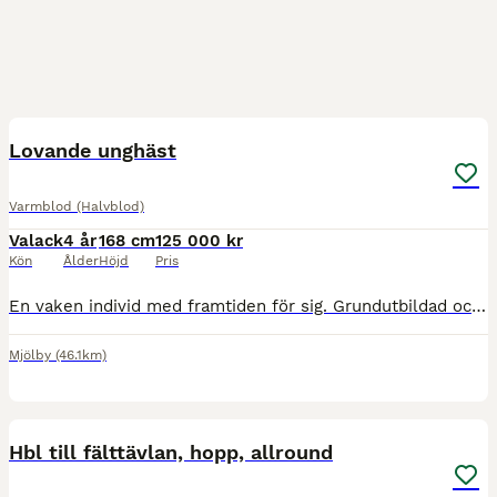
1
Lovande unghäst
Varmblod (Halvblod)
Valack
4 år
168 cm
125 000 kr
Kön
Ålder
Höjd
Pris
En vaken individ med framtiden för sig. Grundutbildad och inhoppad. Rids ut på själv. Röntgen finns.
Mjölby
(46.1km)
2
1
Hbl till fälttävlan, hopp, allround