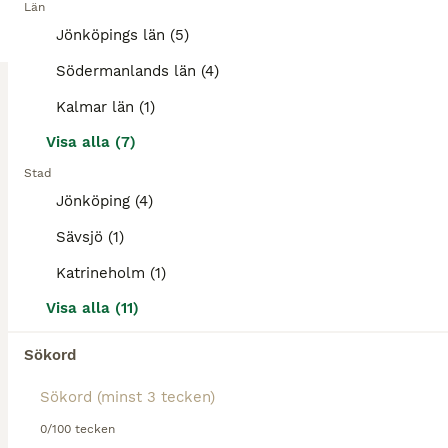
Län
Toppstammad åring ur supermöderne. Modern hoppade själv fantastiskt och har syskon som tävlat tom. 160 hoppning, samt syskon som vunnit VM i fälttävlan (samt EM). Nära på mödernet återfinns även godkä
Jönköpings län (5)
Strängnäs
Södermanlands län (4)
(142.1km)
Kalmar län (1)
Visa alla (7)
MEDIUM
Stad
Jönköping (4)
Sävsjö (1)
Katrineholm (1)
Visa alla (11)
Sökord
5
5
Kvalitetsponny för fälttävlan eller valfri gren
0/100 tecken