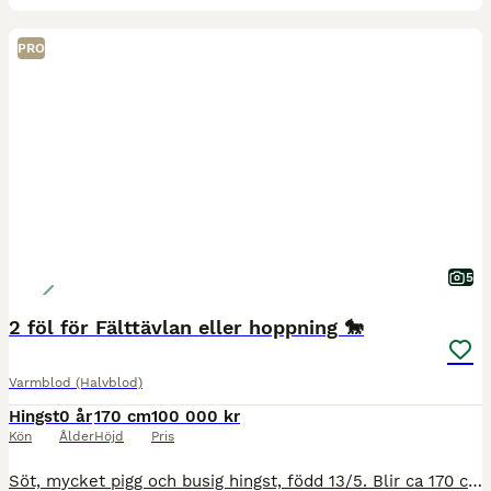
PRO
5
2 föl för Fälttävlan eller hoppning 🐎
Varmblod (Halvblod)
Hingst
0 år
170 cm
100 000 kr
Kön
Ålder
Höjd
Pris
Söt, mycket pigg och busig hingst, född 13/5. Blir ca 170 cm i mkh Mamma Haluna e Contendro I - heraldik xx är mycket nära besläktad (samma pappa och morfar) som bl.a. fälttävlans OS-hästarna Cato