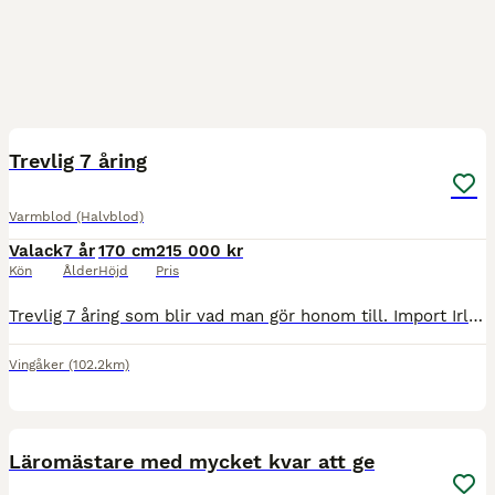
6
Trevlig 7 åring
Varmblod (Halvblod)
Valack
7 år
170 cm
215 000 kr
Kön
Ålder
Höjd
Pris
Trevlig 7 åring som blir vad man gör honom till. Import Irland av mig december 2024, Tävlad och tränad upp till H100 fälltävlan och 120 hoppning. Snäll att klippa, lasta, sko, duscha, all hantering. J
Vingåker
(102.2km)
14
2
Läromästare med mycket kvar att ge