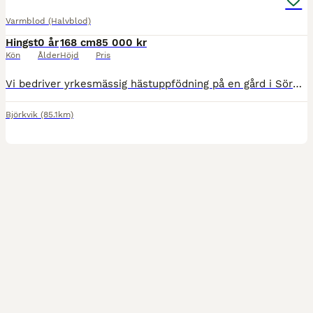
Varmblod (Halvblod)
Hingst
0 år
168 cm
85 000 kr
Kön
Ålder
Höjd
Pris
Vi bedriver yrkesmässig hästuppfödning på en gård i Sörmland! My Hawk´s Rex är en produkt av noggrant uttänkt avel. Tidigare avkommor till stoet Gold Rexima har attraherat satsande fälttävlanshem.
Björkvik
(85.1km)