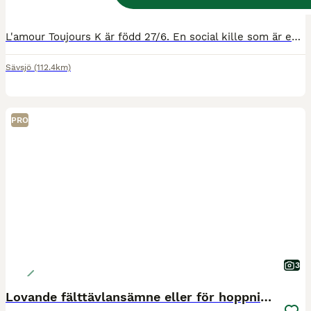
Kön
Ålder
Höjd
L'amour Toujours K är född 27/6. En social kille som är enkel i hanteringen. En långbent, ädel kille. Hans pappa är bruksprovsvinnare, vinnare av 4-års championatet. En populär hingst som har allt man
Sävsjö
(112.4km)
PRO
3
Lovande fälttävlansämne eller för hoppning?