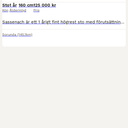
Sto
1 år
160 cm
125 000 kr
Kön
Ålder
Höjd
Pris
Sassenach är ett 1 årigt fint högrest sto med förutsättningar till att vara ett framtidsnamne inom fälttävlan. Pappa är den väl omtalade multitallangen och fälttävlanshästen Sir Statham, mamma High
Sorunda
(145.1km)