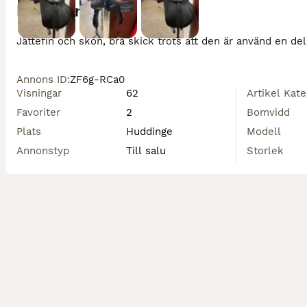
Beskrivning
Jättefin och skön, bra skick trots att den är använd en de
Annons ID
:
ZF6g-RCa0
Visningar
62
Artikel Kate
Favoriter
2
Bomvidd
Plats
Huddinge
Modell
Annonstyp
Till salu
Storlek