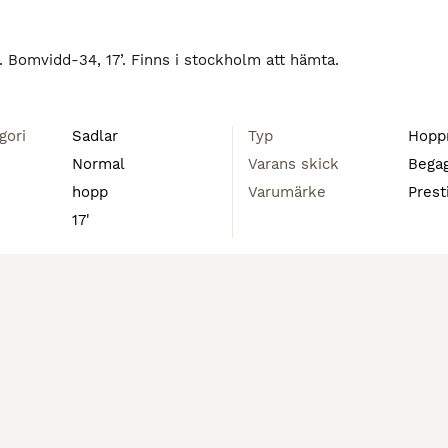
l. Bomvidd-34, 17’. Finns i stockholm att hämta.
gori
Sadlar
Typ
Hopp
Normal
Varans skick
Bega
hopp
Varumärke
Prest
17'