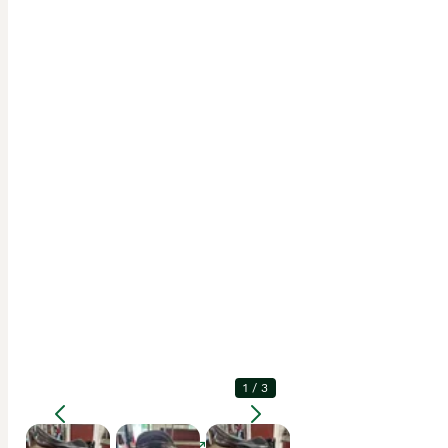
1
/
3
Förstora