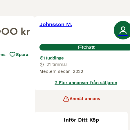
Johnsson M.
000 kr
Chatt
ons
Spara
Huddinge
21 timmar
Medlem sedan
2022
2 Fler annonser från säljaren
Anmäl annons
Inför Ditt Köp