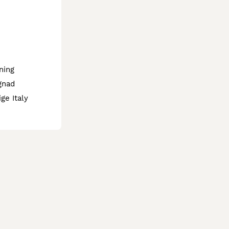
ning
gnad
ige Italy