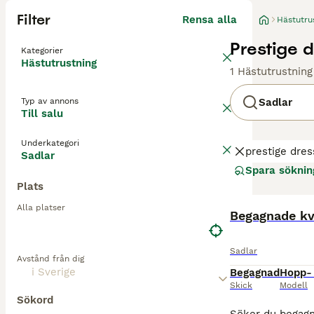
Filter
Rensa alla
Hästutru
Prestige 
Kategorier
Hästutrustning
1 Hästutrustning
Typ av annons
Sadlar
Till salu
Underkategori
prestige dre
Sadlar
Spara söknin
Plats
Alla platser
Begagnade kva
Sadlar
Avstånd från dig
Begagnad
Hopp- 
Skick
Modell
Sökord