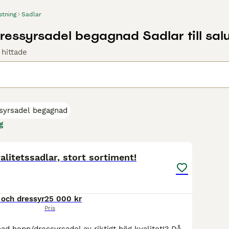
stning
Sadlar
dressyrsadel begagnad Sadlar till sal
 hittade
ssyrsadel begagnad
g
1
litetssadlar, stort sortiment!
och dressyr
25 000 kr
Pris