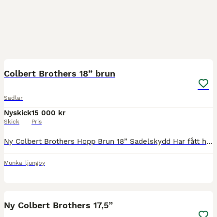
4
Colbert Brothers 18” brun
Sadlar
Nyskick
15 000 kr
Skick
Pris
Ny Colbert Brothers Hopp Brun 18” Sadelskydd Har fått hem tio nya sadlar, se mina andra annonser.
Munka-ljungby
6
Ny Colbert Brothers 17,5”