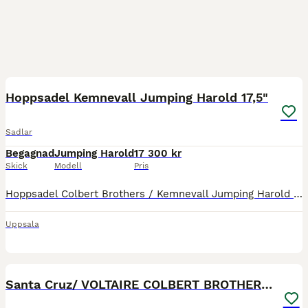
1
Hoppsadel Kemnevall Jumping Harold 17,5"
Sadlar
Begagnad
Jumping Harold
17 300 kr
Skick
Modell
Pris
Hoppsadel Colbert Brothers / Kemnevall Jumping Harold Brun Sits 17,5" Bomvidd UG system För mer info och fler bilder se www.liqusini.se Priset är ink frakt!
Uppsala
8
Santa Cruz/ VOLTAIRE COLBERT BROTHERS/Santa Cruz