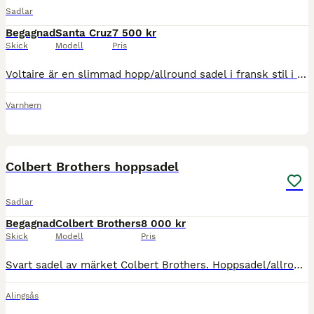
Sadlar
Begagnad
Santa Cruz
7 500 kr
Skick
Modell
Pris
Voltaire är en slimmad hopp/allround sadel i fransk stil i märket Colbert Brothers/ Santa Cruz. Fin sadel toppskick. Finns på Axevalla Hästcentrum. Har använts på D-ponny Welsh Cob https://share.goo
Varnhem
5
Colbert Brothers hoppsadel
Sadlar
Begagnad
Colbert Brothers
8 000 kr
Skick
Modell
Pris
Svart sadel av märket Colbert Brothers. Hoppsadel/allround mot hopp. Har fått lite märken efter sadelgjorden, se bild.
Alingsås