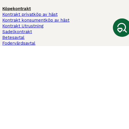
Köpekontrakt
Kontrakt privatköp av häst
Kontrakt konsumentköp av häst
Kontrakt Utrustning
Sadelkontrakt
Betesavtal
Fodervärdsavtal
Information
Om oss
Integritetspolicy
Support
Användarvillkor
Varför annonsera på Hästnet
Pets4Homes
Hastnet
PuppyPlaats
MundoAnimalia
Annunci Animali
Lancaster Puppies
Hästnet använder cookies på denna webbplats för att förbättra din
användarupplevelse. Användning av denna webbplats och andra tjänster
innebär godkännande av Hästnet
Villkor
och
Personuppgiftspolicy
. Du kan