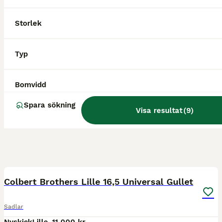
Storlek
Typ
Bomvidd
Spara sökning
Visa resultat
(
9
)
5
Colbert Brothers Lille 16,5 Universal Gullet
Sadlar