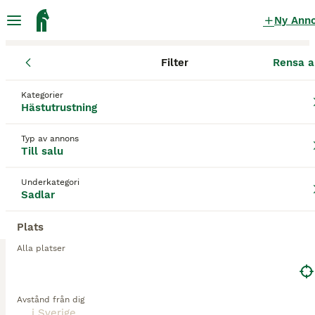
Ny Ann
Filter
Rensa a
Hästutrustning
Sadlar
Kategorier
Colbert brothers Sadlar till salu
i Sverige
Hästutrustning
9 Hästutrustning hittade
Typ av annons
Till salu
1
Sadlar
Filter
Underkategori
Sadlar
colbert brothers
Spara sökning
Sortera
Plats
1
Alla platser
Hoppsadel Kemnewall/Colbert Brothers
Avstånd från dig
Sadlar