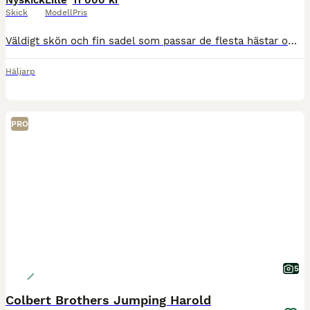
Nyskick
Lille
11 000 kr
Skick
Modell
Pris
Väldigt skön och fin sadel som passar de flesta hästar om man sätter i rätt storlek på universal gullet. En låda med olika storlekar samt överdrag medföljer. Kan skickas inom Sverige Lile lille colbe
Häljarp
PRO
5
Colbert Brothers Jumping Harold