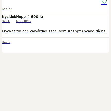
Sadlar
Nyskick
Hopp
14 500 kr
Skick
Modell
Pris
Mycket fin och välvårdad sadel som Knappt använd då hästen varit skadad. Ullstoppad och ändringsbar bomvidd, koppjärn i olika storlekar medföljer. 17,5 tum men känns som 17. Passar hästar med rak ti
Umeå