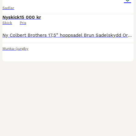
Sadlar
Nyskick
15 000 kr
Skick
Pris
Ny Colbert Brothers 17,5” hoppsadel Brun Sadelskydd Ordinarie pris 20 000kr Mitt pris 15 000kr
Munka-ljungby