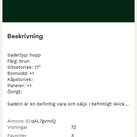
Beskrivning
Sadeltyp: hopp

Färg: brun

Sitsstorlek: 17"

Bomvidd: +1

Kåpstorlek: 

Paneler: +1

Övrigt:

Sadeln är en befintlig vara och säljs i befintligt skick. 
Josefines Sadlar lämnar inga garantier utan det är 
leverantörens garantier på läder och bom som gäller. 
Annons ID
:
qAL7gvmiQ
Vi noterar i annonsen om sadeln har mer skador än 
Visningar
72
normal slitage för sin ålder och sadeln värderas efter 
det skick den är i.

Favoriter
3