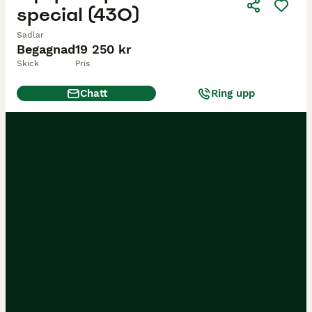
special (430)
Sadlar
Begagnad
19 250 kr
Skick
Pris
Chatt
Ring upp