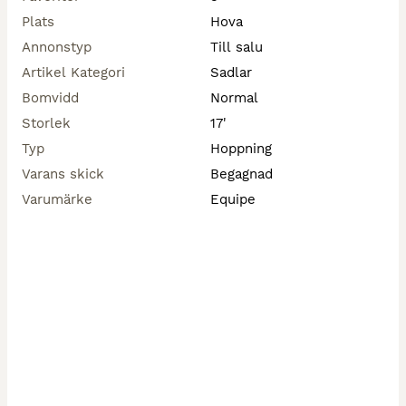
Plats
Hova
Frakt ingår i priset och paketet skickas med DHL 
spårbart.

Annonstyp
Till salu
Artikel Kategori
Sadlar
Sadelnummer: 430

Bomvidd
Normal
Storlek
17'
Köp eller se fler sadlar i våran webshop 
Typ
Hoppning
www.josefinessadlar.se/butik
Varans skick
Begagnad
Varumärke
Equipe