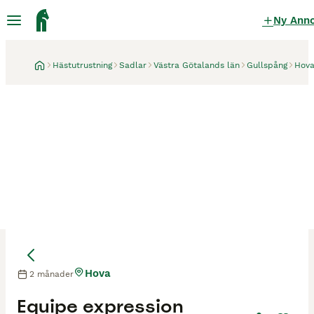
Ny Ann
Hästutrustning
Sadlar
Västra Götalands län
Gullspång
Hov
Hova
2 månader
Equipe expression