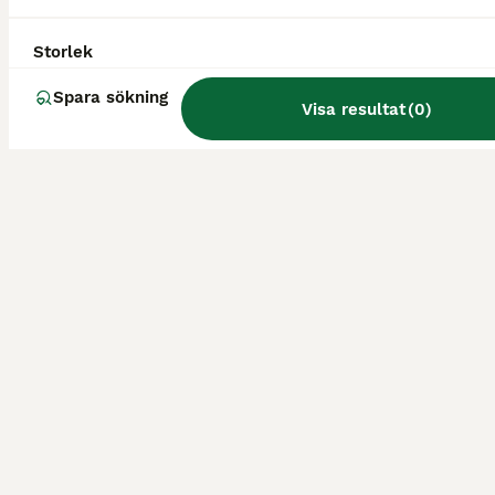
Storlek
Spara sökning
Visa resultat
(
0
)