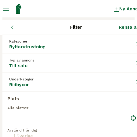
Ny Ann
Filter
Rensa a
Ryttarutrustning
Ridbyxor
Kategorier
Maya delorez performance Ridbyxor till
Ryttarutrustning
salu
i Sverige
Typ av annons
0 Ryttarutrustning hittade
Till salu
1
Ridbyxor
Filter
Underkategori
Ridbyxor
maya delorez performance
Plats
Spara sökning
Sortera
Alla platser
Avstånd från dig