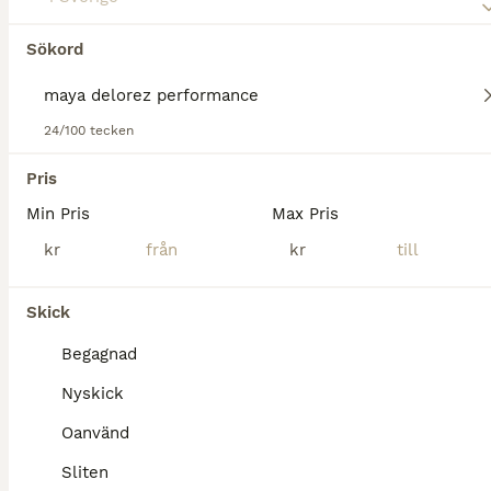
Sökord
Tyvärr hittades ingen Maya delorez
performance Ridbyxor till salu.
Om du vill se framtida resultat för denna sökning, 
24/100 tecken
spara din sökning och invänta nya annonser.
Pris
Spara sökning
Min Pris
Max Pris
kr
kr
Skick
Begagnad
Nyskick
Oanvänd
Sliten