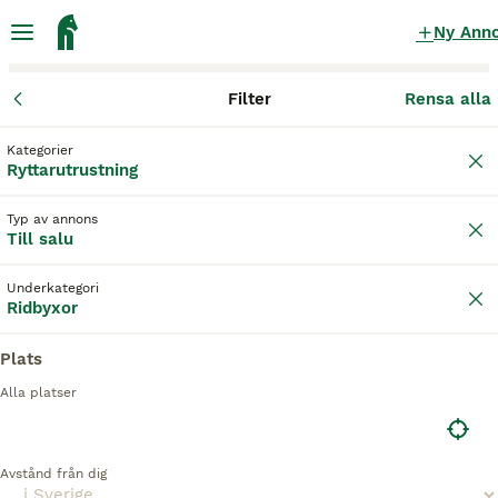
Ny Ann
Filter
Rensa alla
Ryttarutrustning
Ridbyxor
Kategorier
Vita maya delorez Ridbyxor till salu
Ryttarutrustning
i Sverige
Typ av annons
1 Ryttarutrustning hittade
Till salu
1
Ridbyxor
Filter
Underkategori
Ridbyxor
vita maya delorez
Plats
Spara sökning
Sortera
Alla platser
5
Maya Delorez Compression Breeches nya
Avstånd från dig