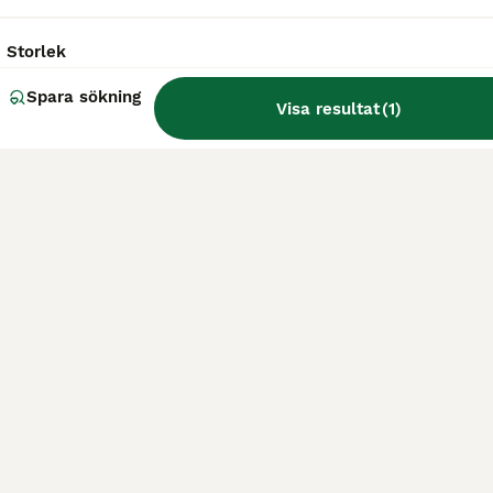
Storlek
Spara sökning
Visa resultat
(
1
)