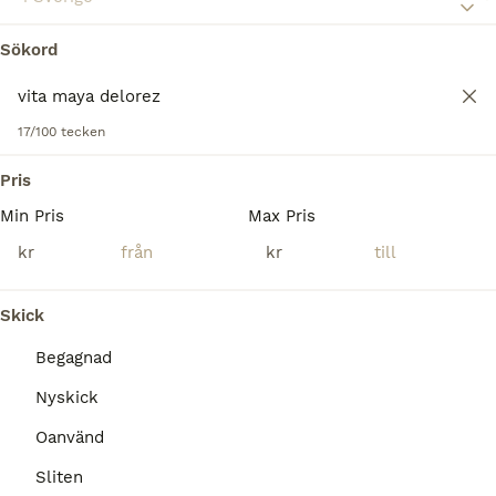
Ridbyxor
Till salu
Nyskick
999 kr
Sökord
Annonstyp
Skick
Pris
Säljer ett par vita helskodda ridbyxor från Maya Delorez i modellen Compression Breeches. Endast använda i max 1 timme, nyskick. Stl S. Nypris 1599kr och mitt pris 999kr. Information från Maya Delore
17/100 tecken
Uppsala
Pris
Min Pris
Max Pris
kr
kr
Skick
Begagnad
Nyskick
Oanvänd
Sliten