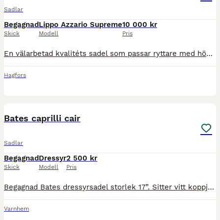
Sadlar
Begagnad
Lippo Azzario Supreme
10 000 kr
Skick
Modell
Pris
En välarbetad kvalitéts sadel som passar ryttare med höga krav. Den ger en nära känsla till hästen och mycket bra grepp för ryttaren. Det utbytbara koppjärnet gör att det passar många hästar och synte
Hagfors
4
Bates caprilli cair
Sadlar
Begagnad
Dressyr
2 500 kr
Skick
Modell
Pris
Begagnad Bates dressyrsadel storlek 17”. Sitter vitt koppjärn i som följer med (x-vid). Kan fås med stigbyglar och stigläder om man vill. Säljes billigt då den ej kommer till användning🌸
Varnhem