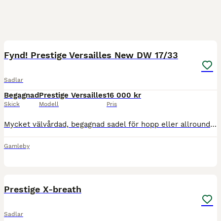
10
Fynd! Prestige Versailles New DW 17/33
Sadlar
Begagnad
Prestige Versailles
16 000 kr
Skick
Modell
Pris
Mycket välvårdad, begagnad sadel för hopp eller allround. Säljes eftersom hästen inte finns kvar. Brun 17”, New D (dubbelt kalvläder) W (ulllstoppad). Bomvidd 33 (”normal”) Justerbar genom omvärmnin
Gamleby
4
Prestige X-breath
Sadlar