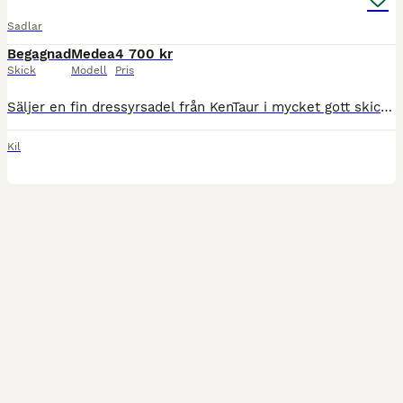
Sadlar
Begagnad
Medea
4 700 kr
Skick
Modell
Pris
Säljer en fin dressyrsadel från KenTaur i mycket gott skick. Den är sparsamt använd och väl omhändertagen. Mycket bekväm att rida i, både för häst och ryttare. Perfekt för dig som vill sitta stabilt o
Kil