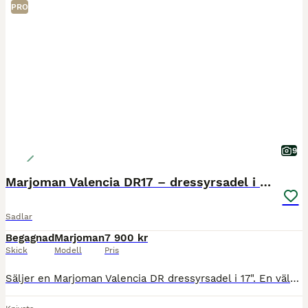
PRO
9
Marjoman Valencia DR17 – dressyrsadel i fint skick
Sadlar
Begagnad
Marjoman
7 900 kr
Skick
Modell
Pris
Säljer en Marjoman Valencia DR dressyrsadel i 17". En välgjord spansk kvalitetssadel i kraftigt läder med mycket bekvämt säte och stora knästöd. Sadeln är stadig, väl omhändertagen och i fint begagna