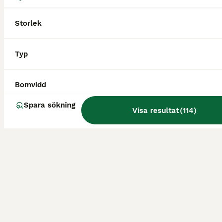
Childeric + gjord + stigbyglar och stigläder
Storlek
Sadlar
Typ
Begagnad
DAC
15 000 kr
Skick
Modell
Pris
Bomvidd
Svart dressyrsadel i mycket bra skick. Dressyrgjord Eric Le Tixerant svart 65 cm Stigläder Prestige i kalvläder Stigbyglar Sprenger System 4 Priset gäller allt tillsammans
Spara sökning
Falkenberg
Visa resultat
(
114
)