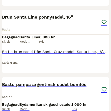
4
Brun Santa Line ponnysadel, 16”
Sadlar
Begagnad
Santa Line
6 900 kr
Skick
Modell
Pris
En fin brun sadel från Santa Cruz modell Santa Line, 16”. Utbytbart koppjärn, just nu sitter ett grönt järn i. Ingår: • 2 bruna sadelgjordar, en Hansbo Sport stl 100 samt en okänt märke i stl 110. Bå
Karlskrona
18
Basto pampa argentinsk sadel bomlös
Sadlar
Begagnad
Sydamerikansk gauchosadel
1 000 kr
Skick
Modell
Pris