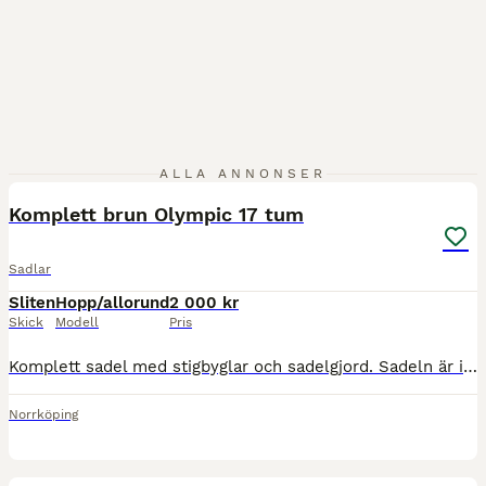
4
ALLA ANNONSER
Komplett brun Olympic 17 tum
Sadlar
Sliten
Hopp/allorund
2 000 kr
Skick
Modell
Pris
Komplett sadel med stigbyglar och sadelgjord. Sadeln är i fint och välvårdat skick ovanpå och i kåporna. Det finns ytliga sprickor i lädret på undersidan av bossorna (se bild), men inget som påverkar
Norrköping