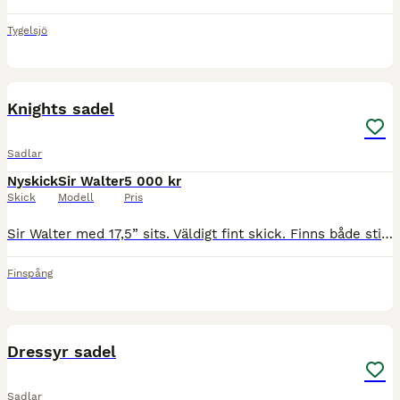
Tygelsjö
9
Knights sadel
Sadlar
Nyskick
Sir Walter
5 000 kr
Skick
Modell
Pris
Sir Walter med 17,5” sits. Väldigt fint skick. Finns både stigläder och stigbyglar samt fint sadelskydd.
Finspång
3
Dressyr sadel
Sadlar