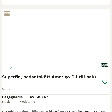
PRO
15
Superfin, pedantskött Amerigo DJ till salu
Sadlar
Begagnad
DJ
42 500 kr
Skick
Modell
Pris