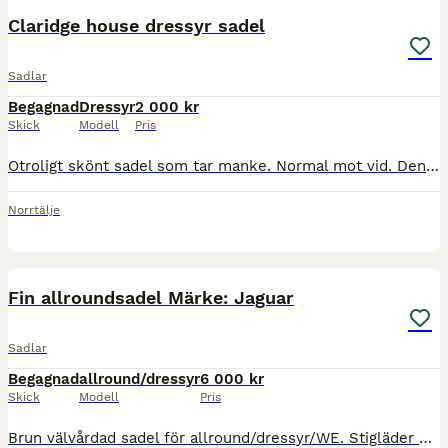
Claridge house dressyr sadel
Sadlar
Begagnad
Dressyr
2 000 kr
Skick
Modell
Pris
Otroligt skönt sadel som tar manke. Normal mot vid. Den är lite skrynklig i sitsen, men bommen är som den ska och när man sitter i sadeln, så slätas rynkorna ut, så dom känns inte. Säljes med stiglä
Norrtälje
6
Fin allroundsadel Märke: Jaguar
Sadlar
Begagnad
allround/dressyr
6 000 kr
Skick
Modell
Pris
Brun välvårdad sadel för allround/dressyr/WE. Stigläder och Sprenger stigbyglar ingår. Finns i Tygelsjö/Malmö.