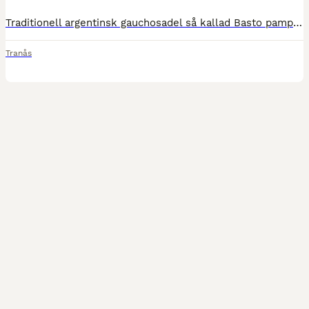
Traditionell argentinsk gauchosadel så kallad Basto pampa. Flexibel storlek, då den är bomlös. Komplett med skinn, underlägg, gjord mm, även stigbyglar, dock dåligt läder i stigläder. En del ytliga fl
Tranås