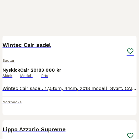
5
Wintec Cair sadel
Sadlar
Nyskick
Cair 2018
3 000 kr
Skick
Modell
Pris
Wintec Cair sadel. 17,5tum, 44cm, 2018 modell. Svart. CAIR-system: Luftkuddar i stället för vanlig stoppning som minskar tryckpunkter. Koppjärn: Lätt att byta bomvidd själv efter hästens form.
Norrbacka
6
Lippo Azzario Supreme