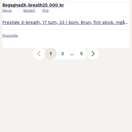
Begagnad
X-breath
25 000 kr
Skick
Modell
Pris
Prestige X-breath, 17 tum, 33 i bom. Brun, fint skick. Ingår stigbyglar och stigläder. Jag är utbildad sadelutprovare om du behöver hjälp med utprovning.
Njurunda
1
2
...
5