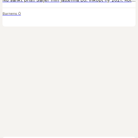
Nu sänkt pris!! Säljer min jättefina DJ. Inköpt ny 2021. Kollad/justerad kontinuerligt av sadelmakare Mia Sunnman. Superskön sadel som är pedantskött! Man ser inte att den är 5 år gammal. Mycket s
Barnens Ö
9