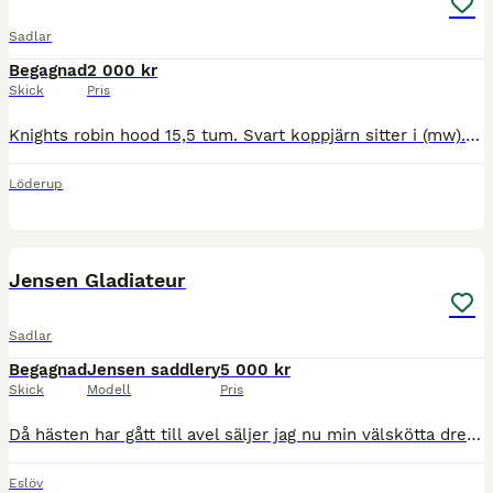
Sadlar
Begagnad
2 000 kr
Skick
Pris
Knights robin hood 15,5 tum. Svart koppjärn sitter i (mw). Sliten i sitsen, men hela stroppar. Säljes då ponnyn ej finns kvar. Skickas ej. Finns i Löderup. Stigbyglarna kan fås med, stigläder ingår ej
Löderup
5
Jensen Gladiateur
Sadlar
Begagnad
Jensen saddlery
5 000 kr
Skick
Modell
Pris
Då hästen har gått till avel säljer jag nu min välskötta dressyrsadel av märket Jensen Gladiateur, tillverkad i England. Bomvidd: Normal (M). Säte: 17,5-18 (L) Säte/Kåpa: Sadeln har en utformning s
Eslöv