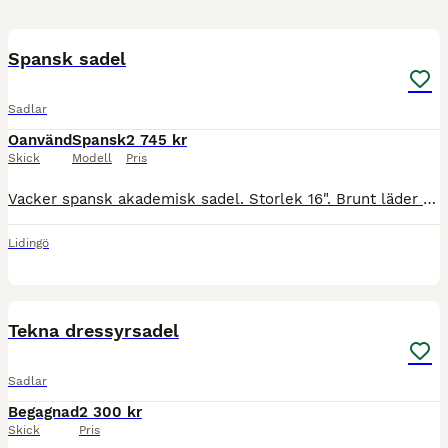
5
Spansk sadel
Sadlar
Oanvänd
Spansk
2 745 kr
Skick
Modell
Pris
Vacker spansk akademisk sadel. Storlek 16". Brunt läder och mockasits. Sadel med flexibel bom som ligger bekvämt på hästens rygg. Tack vare den flexibla bommen passar den många olika ryggtyper. Tjocka
Lidingö
6
Tekna dressyrsadel
Sadlar
Begagnad
2 300 kr
Skick
Pris