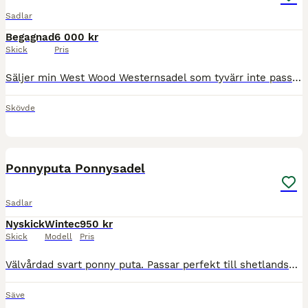
Sadlar
Begagnad
6 000 kr
Skick
Pris
Säljer min West Wood Westernsadel som tyvärr inte passar någon av mina hästar. Är en jätteskön sadel som kommer med original stigbyglar och metallstigbyglar. Gjord till sadeln kan fås med. 16” Sväng
Skövde
1
Ponnyputa Ponnysadel
Sadlar
Nyskick
Wintec
950 kr
Skick
Modell
Pris
Välvårdad svart ponny puta. Passar perfekt till shetlandsponny eller annan mindre ponny. Sadelgjord samt stigbyglar ingår ej. Kan levereras i Göteborg/Kungälv/Hisingen. Köparen betalar frakt om den må
Säve