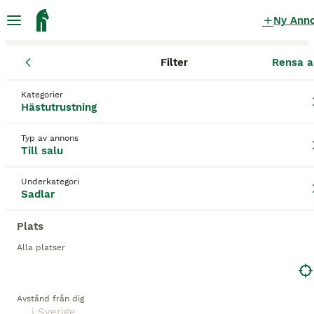
Ny Ann
Filter
Rensa a
Hästutrustning
Sadlar
Kategorier
Stigbyglar Sadlar till salu
i Sverige
Hästutrustning
114 Hästutrustning hittade
Typ av annons
Till salu
1
Sadlar
Filter
Underkategori
Sadlar
stigbyglar
Spara sökning
Sortera
Plats
12
Alla platser
BOOSTADE ANNONSER
BOOST
Sadlar Island samt annan utrustning
Avstånd från dig
Sadlar