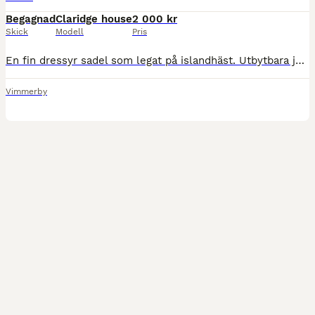
Begagnad
Claridge house
2 000 kr
Skick
Modell
Pris
En fin dressyr sadel som legat på islandhäst. Utbytbara järn, jag har två ett som är i är Vid sen finns ett XW. Finns att köpa extra på Hööks. Helt ny sadelgjord 40cm Stigbyglar, stigläder och en vo
Vimmerby