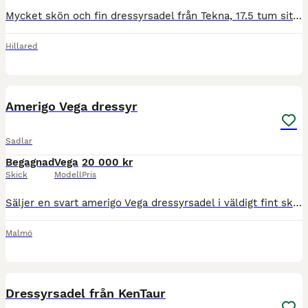
Mycket skön och fin dressyrsadel från Tekna, 17.5 tum sits. Medelvid bom strl 31. Finns några mindre skönhetsfel men inget som hindrar funktionen (se bilder). Pris är inklusive stigbyglar och stigläde
Hillared
8
Amerigo Vega dressyr
Sadlar
Begagnad
Vega
20 000 kr
Skick
Modell
Pris
Säljer en svart amerigo Vega dressyrsadel i väldigt fint skick. Storlek 17,5, bomvid M (alltså 0) går att värma om i bommen upp till 1,5 alt ner till -1,5. Kollad av Sadelmakare för ca 6 månader seda
Malmö
7
Dressyrsadel från KenTaur