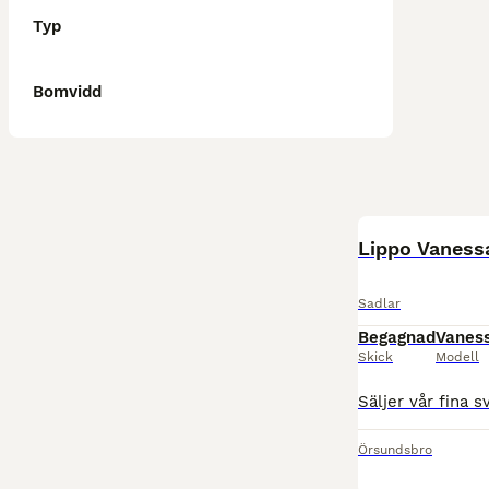
Typ
Bomvidd
Lippo Vaness
Sadlar
Begagnad
Vanes
Skick
Modell
Örsundsbro