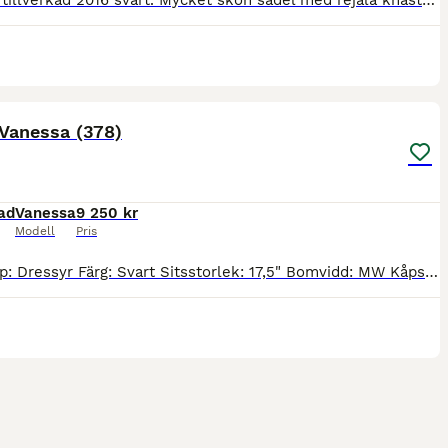
17” MW tillverkad 2016 svart. Mycket skön sadel med rejäla knästöd, men även nära kontakt med hästen. Priset är diskuterat vid snabb och smidig affär!
2
 Vanessa (378)
ad
Vanessa
9 250 kr
Modell
Pris
Sadeltyp: Dressyr Färg: Svart Sitsstorlek: 17,5" Bomvidd: MW Kåpstorlek: Paneler: Ull Övrigt: Sadeln är en befintlig vara och säljs i befintligt skick. Josefines Sadlar lämnar inga garantier utan de