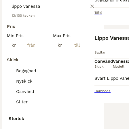
Täljö
13/100 tecken
Pris
Min Pris
Max Pris
Lippo Vaness
kr
kr
Sadlar
Skick
Oanvänd
Vaness
Skick
Modell
Begagnad
Nyskick
Oanvänd
Hamneda
Sliten
Storlek