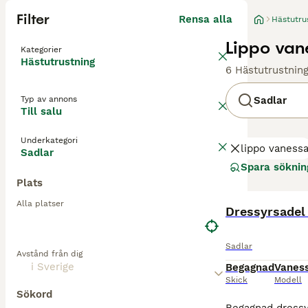
Filter
Rensa alla
Hästutru
Lippo vane
Kategorier
Hästutrustning
6 Hästutrustning
Typ av annons
Sadlar
Till salu
Underkategori
lippo vaness
Sadlar
Spara söknin
Plats
Alla platser
Dressyrsadel
Sadlar
Avstånd från dig
Begagnad
Vanes
Skick
Modell
Sökord