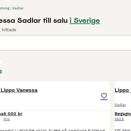
stning
Sadlar
ssa Sadlar till salu
i Sverige
 hittade
a
g
7
 Lippo Vanessa
Lippo
Sadlar
sa
6 000 kr
Begagn
Pris
Skick