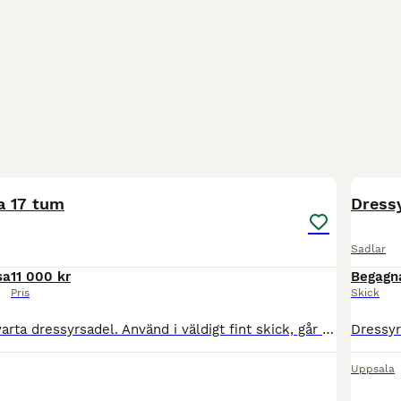
8
a 17 tum
Dressy
Sadlar
sa
11 000 kr
Begagn
Pris
Skick
Säljer vår fina svarta dressyrsadel. Använd i väldigt fint skick, går att byta koppjärn! Medföljer ett koppjärn i stl M. Just nu sitter det ett i stl W i sadeln. Hör av dig vid funderingar eller flera
Uppsala