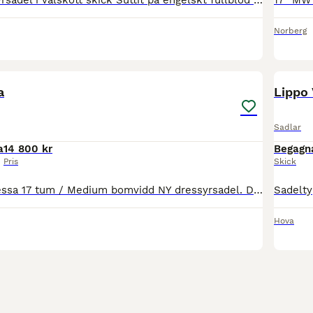
Begagnad dressyrsadel i välskött skick Suttit på engelskt fullblod med hög och lång manke Förvarats i uppvärmd sadelkammare. Utbytbara koppjärn, just nu sitter M/W i, men finns wide att skicka med sam
Norberg
5
a
Lippo
Sadlar
a
14 800 kr
Begagn
Pris
Skick
Svart Lippo Vanessa 17 tum / Medium bomvidd NY dressyrsadel. Det sitter svart koppjärn i just nu. En mjuk. trevlig sadel med smal midja. Omstoppningsbar, kalvskinn. Passar häst med rakare rygg. Pr
Hova