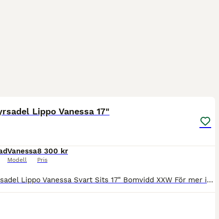
1
rsadel Lippo Vanessa 17"
ad
Vanessa
8 300 kr
Modell
Pris
Dressyrsadel Lippo Vanessa Svart Sits 17" Bomvidd XXW För mer info och fler bilder se www.liqusini.se Priset är ink frakt!