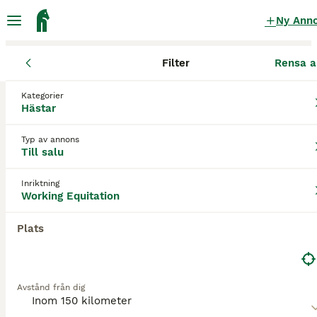
Ny Ann
Filter
Rensa a
Hästar
WE-hästar
Stockholms län
Österåkers kommun
Öst
Kategorier
WE-hästar till salu
i Österåker
Hästar
1 Hästar hittade
Typ av annons
Till salu
Working Equitation
Filter
Inriktning
Spara sökning
Sortera
Working Equitation
4
Plats
2 D ponny från Ridskola, Voltige, Para
Connemara
Avstånd från dig
Sto
14 år
148 cm
Kön
Ålder
Höjd