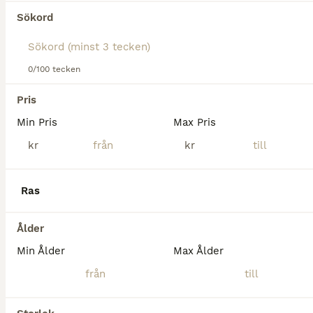
Sökord
Skäck Sto född 2010 148cm inmätt men känns större. Otroligt snällt sto säljes som kan ridas ut av alla, både ensam och i grupp, först som sist. Passar dig som vill ha en bästa kompis att njuta i sko
Rosersberg
(32.6km)
0/100 tecken
Pris
Min Pris
Max Pris
kr
kr
Ras
Ålder
Min Ålder
Max Ålder