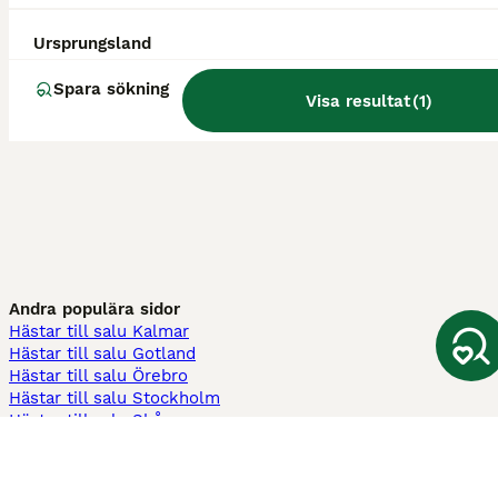
Ursprungsland
Spara sökning
Visa resultat
(
1
)
Andra populära sidor
Hästar till salu Kalmar
Hästar till salu Gotland
Hästar till salu Örebro
Hästar till salu Stockholm
Hästar till salu Skåne
Hästar till salu Ekerö
Hästar till salu Örnsköldsvik