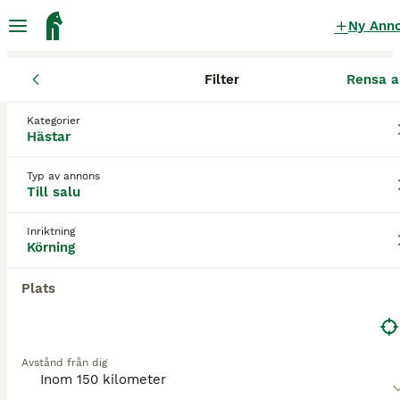
Ny Ann
Filter
Rensa a
Hästar
Körhästar
Stockholms län
Österåkers kommun
Öste
Kategorier
Körhästar till salu
i Österåker
Hästar
2 Hästar hittade
Typ av annons
Till salu
Körning
Filter
Inriktning
Spara sökning
Sortera
Körning
3
Plats
Nordsvensk brukshäst hingst
Nordsvensk Brukshäst
Avstånd från dig
Hingst
17 år
147 cm
35 000 kr
Kön
Ålder
Höjd
Pris