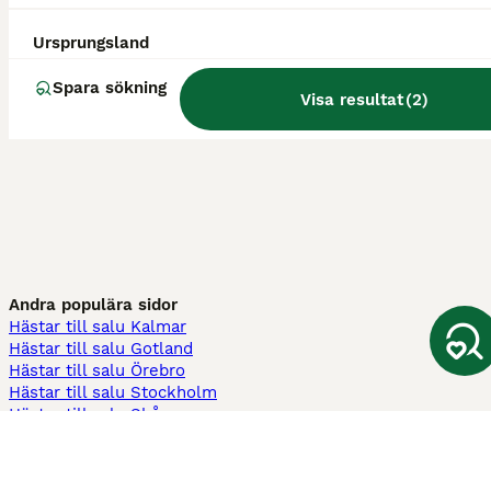
Ursprungsland
Spara sökning
Visa resultat
(
2
)
Andra populära sidor
Hästar till salu Kalmar
Hästar till salu Gotland
Hästar till salu Örebro
Hästar till salu Stockholm
Hästar till salu Skåne
Hästar till salu Ekerö
Hästar till salu Örnsköldsvik