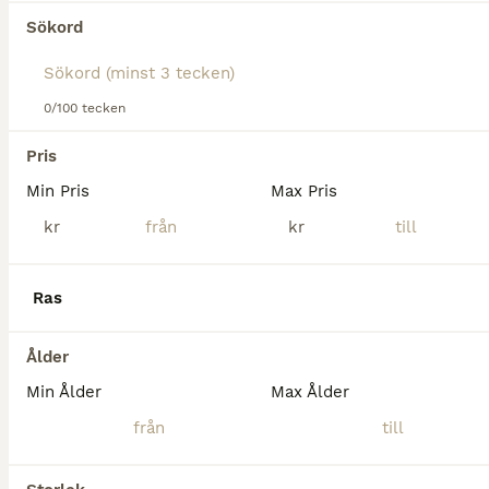
Sökord
Detta är Skog Brande (Brande)! Han är en norsk dölehäst men registrerad i sverige som nordsvensk brukshäst. Brande är en hingst, men inte avelsgodkänd. Brande är en supersnäll väluppfostrad kille
Grisslehamn
(65.4km)
0/100 tecken
3
2
Pris
Minus söker sitt rätta hem
Min Pris
Max Pris
kr
kr
Ardenner
Valack
7 år
165 cm
40 000 kr
Kön
Ålder
Höjd
Pris
Ras
Minus, eller Aragorn som han kallas till vardags, söker nu ett nytt hem där hans egenskaper tas tillvara och där han får fortsätta utvecklas tillsammans med en erfaren och lyhörd människa. Sedan febr
Ålder
Rimbo
(24.2km)
Min Ålder
Max Ålder