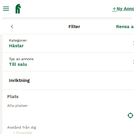
Ny Ann
Filter
Rensa a
Hästar
Övriga hästar
Kategorier
Travare Övriga hästar till salu
i Sverige
Hästar
0 Hästar hittade
Typ av annons
Till salu
1
Övrigt
Filter
Inriktning
travare
Spara sökning
Sortera
Plats
Alla platser
Avstånd från dig