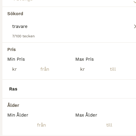
Sökord
Tyvärr hittades ingen Travare Övriga hästar
till salu.
Om du vill se framtida resultat för denna sökning, 
spara din sökning och invänta nya annonser.
7/100 tecken
Spara sökning
Pris
Min Pris
Max Pris
kr
kr
Ras
Ålder
Min Ålder
Max Ålder