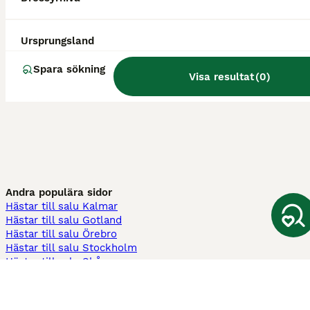
Ursprungsland
Spara sökning
Visa resultat
(
0
)
Andra populära sidor
Hästar till salu Kalmar
Hästar till salu Gotland
Hästar till salu Örebro
Hästar till salu Stockholm
Hästar till salu Skåne
Hästar till salu Ekerö
Hästar till salu Örnsköldsvik