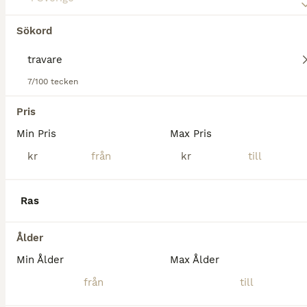
Sto
13 år
163 cm
38 000 kr
Kön
Ålder
Höjd
Pris
Sökord
Nu är det dags för min fina 13-åriga tjej att hitta sitt nya, aktiva hem. Hon är en varmblodstravare av den moderna, högbenta ridhästmodellen (mankhöjd över 160 cm) med en mycket fin fransk stam. Helt
Backe
7/100 tecken
3
Pris
Min Pris
Max Pris
Vackert sto - incognio -dante weltino ev byte
kr
kr
Övriga
Sto
2 år
155 cm
70 000 kr
Ras
Kön
Ålder
Höjd
Pris
Har nu beslutat mig för att sälja mitt sto på 2 år. Kommer att bli en så trevlig ridhäst i framtiden. Ej varit skadad. Snäll I all hantering. Hon har pass i svenska hästen då inte hennes pappa har re
Ålder
Min Ålder
Max Ålder
Falköping