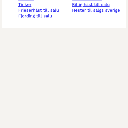
tinker
billig häst till salu
frieserhäst till salu
hester til salgs sverige
fjording till salu