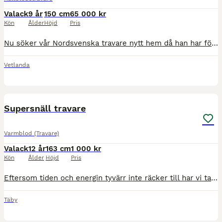
Valack
9 år
150 cm
65 000 kr
Kön
Ålder
Höjd
Pris
Nu söker vår Nordsvenska travare nytt hem då han har för mycket motor för vår verksamhet. Driv har bott hos oss sedan september 2025. Trevlig häst som är väldigt mån om att göra rätt. Han skrittar oc
Vetlanda
4
1
Supersnäll travare
Varmblod (Travare)
Valack
12 år
163 cm
1 000 kr
Kön
Ålder
Höjd
Pris
Eftersom tiden och energin tyvärr inte räcker till har vi tagit beslutet att sälja vår fina Marvel. Han gick på travet fram till början av 2022, men var tvungen att avsluta karriären på grund av en g
Täby