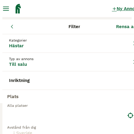
Ny Ann
Filter
Rensa a
Hästar
Kategorier
Travare Hästar till salu
i Sverige
Hästar
7 Hästar hittade
Typ av annons
Till salu
1
Hästar
Filter
Inriktning
travare
Spara sökning
Sortera
Plats
1
Alla platser
Elegant sportigt varmblods travare
Avstånd från dig
Varmblod (Travare)