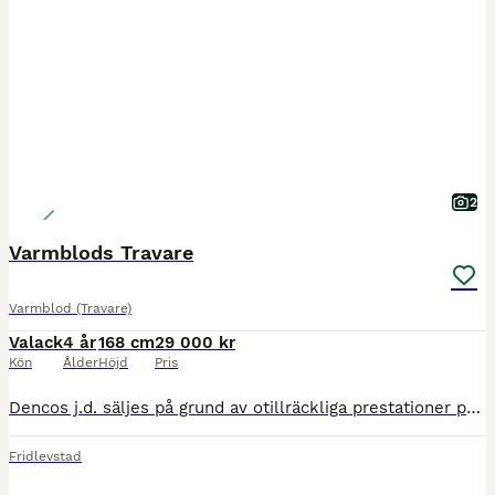
2
Varmblods Travare
Varmblod (Travare)
Valack
4 år
168 cm
29 000 kr
Kön
Ålder
Höjd
Pris
Dencos j.d. säljes på grund av otillräckliga prestationer på travbanan. En jättesnäll kille som tycker om att träna och att upptäcka nya saker. Han är inriden och jag tror att han skulle bli en kanonr
Fridlevstad