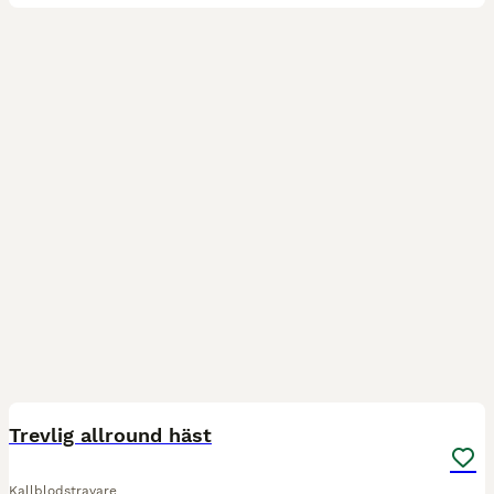
4
Trevlig allround häst
Kallblodstravare