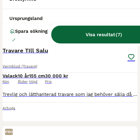
Ursprungsland
Spara sökning
Visa resultat
(
7
)
3
Travare TIll Salu
Varmblod (Travare)
Valack
10 år
155 cm
30 000 kr
Kön
Ålder
Höjd
Pris
Trevlig och lätthanterad travare som jag behöver sälja då ekonomin inte längre gör att jag kan ha honom kvar. Han är är lättlastad, trafiksäker och lättkörd, gillar att motionera och lunkar på i skoge
Arboga
PRO