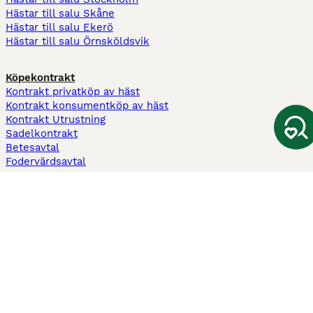
Hästar till salu Skåne
Hästar till salu Ekerö
Hästar till salu Örnsköldsvik
Köpekontrakt
Kontrakt privatköp av häst
Kontrakt konsumentköp av häst
Kontrakt Utrustning
Sadelkontrakt
Betesavtal
Fodervärdsavtal
Information
Om oss
Integritetspolicy
Support
Användarvillkor
Varför annonsera på Hästnet
Pets4Homes
Hastnet
PuppyPlaats
MundoAnimalia