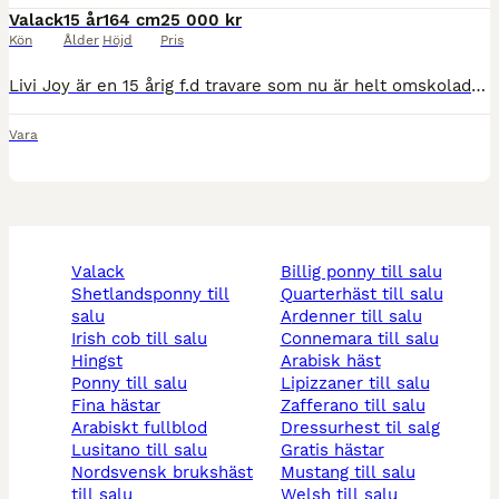
Valack
15 år
164 cm
25 000 kr
Kön
Ålder
Höjd
Pris
Livi Joy är en 15 årig f.d travare som nu är helt omskolad till dressyr. Han har en ren och fin galopp och är tävlad i lättare klasser med bra resultat. Jag hoppas hitta ett hem som vill fortsätta me
Vara
valack
billig ponny till salu
shetlandsponny till
quarterhäst till salu
salu
ardenner till salu
irish cob till salu
connemara till salu
hingst
arabisk häst
ponny till salu
lipizzaner till salu
fina hästar
zafferano till salu
arabiskt fullblod
dressurhest til salg
lusitano till salu
gratis hästar
nordsvensk brukshäst
mustang till salu
till salu
welsh till salu