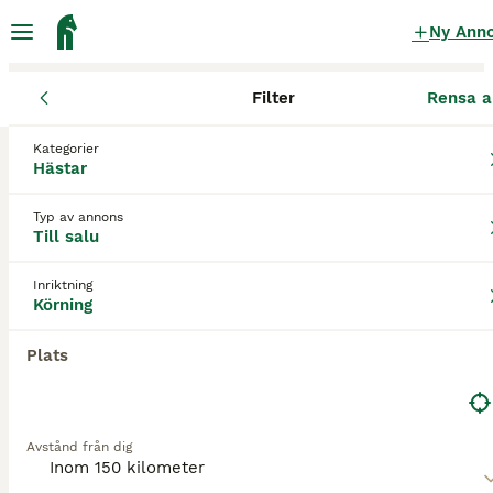
Ny Ann
Filter
Rensa a
Hästar
Körhästar
Gotlands län
Gotland
Klintehamn
Kategorier
Körhästar till salu
i Klintehamn
Hästar
0 Hästar hittade
Typ av annons
Till salu
Körning
Filter
Inriktning
Spara sökning
Sortera
Körning
Plats
Avstånd från dig