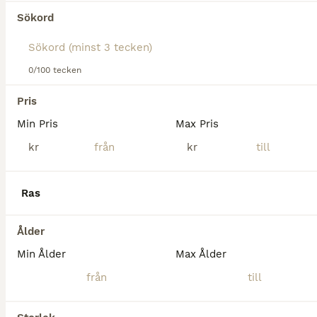
Tyvärr hittades ingen Körhästar till salu i
Sökord
Klintehamn.
Om du vill se framtida resultat för denna sökning, 
spara din sökning och invänta nya annonser.
0/100 tecken
Spara sökning
Pris
Min Pris
Max Pris
kr
kr
Ras
Ålder
Min Ålder
Max Ålder