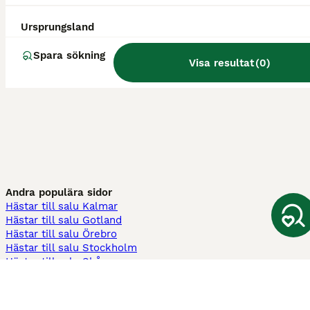
Ursprungsland
Spara sökning
Visa resultat
(
0
)
Andra populära sidor
Hästar till salu Kalmar
Hästar till salu Gotland
Hästar till salu Örebro
Hästar till salu Stockholm
Hästar till salu Skåne
Hästar till salu Ekerö
Hästar till salu Örnsköldsvik