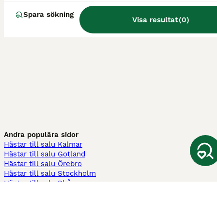
Spara sökning
Visa resultat
(
0
)
Andra populära sidor
Hästar till salu Kalmar
Hästar till salu Gotland
Hästar till salu Örebro
Hästar till salu Stockholm
Hästar till salu Skåne
Hästar till salu Ekerö
Hästar till salu Örnsköldsvik