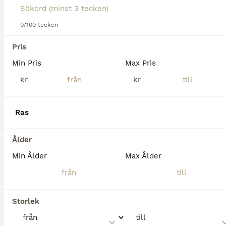
Tyvärr hittades ingen Körhästar till salu i
Gotland.
0/100 tecken
Om du vill se framtida resultat för denna sökning, 
spara din sökning och invänta nya annonser.
Pris
Spara sökning
Min Pris
Max Pris
kr
kr
Ras
Ålder
Min Ålder
Max Ålder
Storlek