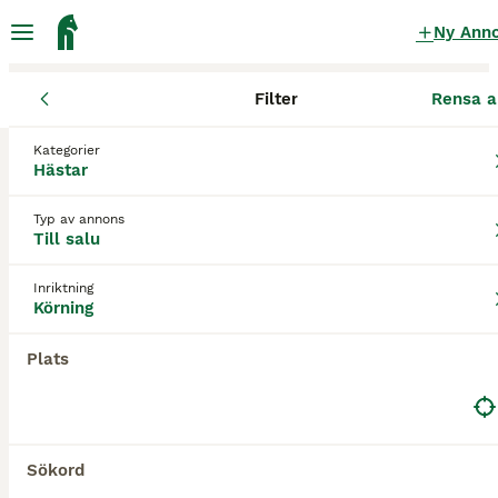
Ny Ann
Filter
Rensa a
Hästar
Körhästar
Gotlands län
Gotland
Kategorier
Körhästar till salu
i Gotland
Hästar
0 Hästar hittade
Typ av annons
Till salu
Körning
Filter
Inriktning
Spara sökning
Sortera
Körning
Plats
Sökord