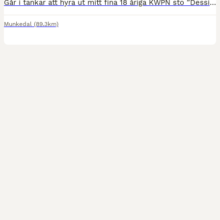
Går i tankar att hyra ut mitt fina 18 åriga KWPN sto ”Dessie" till en vuxen i närheten av Munkedal som uppfyller hennes behov och mina krav. Lite om henne: Otroligt snäll och enkel häst att hantera.
Munkedal
(89.3km)