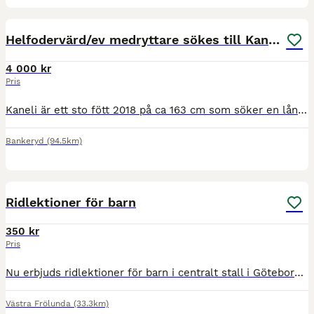
3
Helfodervärd/ev medryttare sökes till Kaneli
4 000 kr
Pris
Kaneli är ett sto fött 2018 på ca 163 cm som söker en långsiktig helfodervärd. Hon är en trevlig och allsidig häst med egen personlighet. Under ridning är hon positiv, känslig och arbetsvillig och up
Bankeryd
(94.5km)
3
Ridlektioner för barn
350 kr
Pris
Nu erbjuds ridlektioner för barn i centralt stall i Göteborg, Västra Frölunda/Högsbo. Inriktningen är främst mindre barn och nybörjare. Jag som ridlärare är meriterad ryttare med bl.a SM-guld i dres
Västra Frölunda
(33.3km)