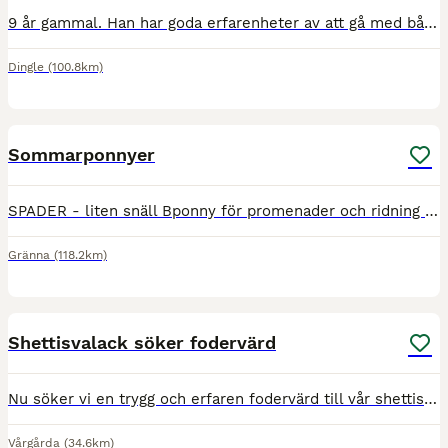
9 år gammal. Han har goda erfarenheter av att gå med både stora hästar samt små ponnies. Regelbundet avmaskad utefter behov. Regelbundet vaccinerad mot stelkramp och hästinfluensa. Fullförsäkrad i Agr
Dingle
(100.8km)
1
Sommarponnyer
SPADER - liten snäll Bponny för promenader och ridning med mindre barn, mkt trevlig 18/6-1/8 5000:- inkl skoning, försäkring o utrustning . REGENT Uthyrd- BAROON- Uthyrd HERCULES -Uthyrd Alla fin
Gränna
(118.2km)
1
Shettisvalack söker fodervärd
Nu söker vi en trygg och erfaren fodervärd till vår shettis valack. Han är en 7-årig valack med mycket personlighet. Han trivs bäst med tydlig och kunnig hantering och passar därför inte som barn- e
Vårgårda
(34.6km)