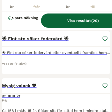
kr
kr
Spara sökning
Visa resultat
(
20
)
3
1
🌟 Fint sto söker fodervärd 🌟
🌟 Fint sto söker fodervärd eller eventuellt framtida hem 🌟 Nu finns chansen att lära känna en väldigt mysig, lugn och stabil tjej 💛 Hon har de senaste åren mest gått i hagen, men är grundutbildad
Veddige
(61.8km)
1
1
Mysig valack 💙
35 000 kr
Pris
Ca 158 i mkh. 15 år. Söker sitt för alltid hem i mindre stall bra rutiner och mkt kärlek. Har artros så behöver anpassa ridningen där efter. Finns utanför Göteborg 🐴🌸