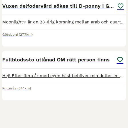
Vuxen delfodervärd sökes till D-ponny i Göteborg
Moonlight✨ är en 23-årig korsning mellan arab och quarter på 147 cm (ej viktbärande). Jag söker en erfaren delfodervärd över 18-år som vill bli en del av vårt team och dela allt vad det innebär att ha
Göteborg
(27.7km)
10
1
Fullblodssto utlånad OM rätt person finns
Hej! Efter flera år med egen häst behöver min dotter en paus. Jag själv har inte den tiden som Movie förtjänar i dagsläget så därför har vi tagit beslutet att låna ut Movie ett tag. OM rätt fodervä
Frillesås
(54.1km)