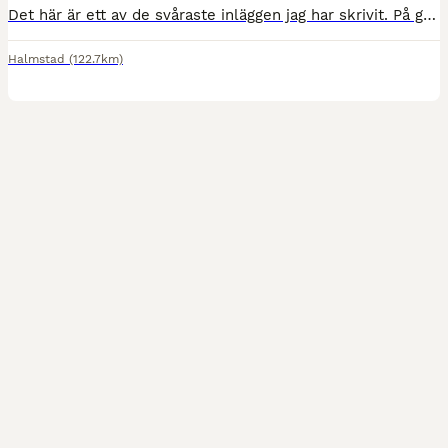
Det här är ett av de svåraste inläggen jag har skrivit. På grund av utmattning behöver jag prioritera min återhämtning under en period. Därför söker jag en trygg, erfaren och ödmjuk person som som vil
Halmstad
(122.7km)
3
3