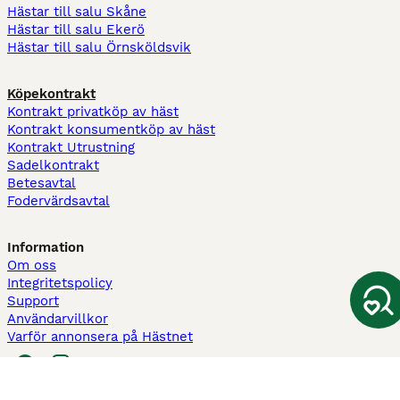
Hästar till salu Skåne
Hästar till salu Ekerö
Hästar till salu Örnsköldsvik
Köpekontrakt
Kontrakt privatköp av häst
Kontrakt konsumentköp av häst
Kontrakt Utrustning
Sadelkontrakt
Betesavtal
Fodervärdsavtal
Information
Om oss
Integritetspolicy
Support
Användarvillkor
Varför annonsera på Hästnet
Pets4Homes
Hastnet
PuppyPlaats
MundoAnimalia