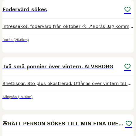
Fodervärd sökes
Intressekoll fodervärd från oktober 🐴 📍Borås Jag kommer att om allt går som planerat resa till Australien i oktober på obestämd tid och gör därför en intressekoll om det finns någon som skulle var
Borås
(25.6km)
1
Två små ponnier över vintern. ÄLVSBORG
Shettispar. Sto plus okastrerad. Utlånas över vintern till barnfamilj som bor på landet och det enda som saknas är ett par ponnier. Inte så välridna men.. inte inkörda heller. Runt Vårgårda helst
Alingsås
(18.9km)
2
🌸RÄTT PERSON SÖKES TILL MIN FINA DRESSYRHÄST🌸