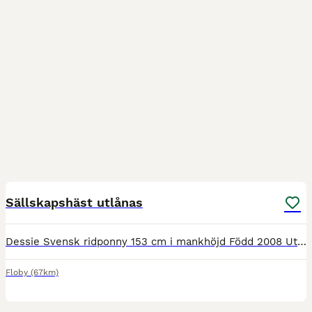
1
Sällskapshäst utlånas
Dessie Svensk ridponny 153 cm i mankhöjd Född 2008 Utlånas som sällskap (på grund av gammal skada) till bra hem Dessie är frisk och har gått som sällskap hos nuvarande fodervärd.
Floby
(67km)
2
1