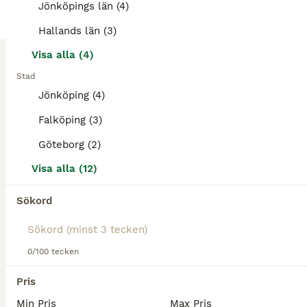
Jönköpings län (4)
2
Hallands län (3)
Sällskapshäst
Visa alla (4)
Stad
Lånar ut min valack som sällskapshäst. Todde är 17 år och snäll i all hantering. Han älskar att mysa och komma ut på promenad eller lättare barbackaturer i skogen. Medelhög i rang men gör aldrig några
Jönköping (4)
Floby
(63.8km)
Falköping (3)
Göteborg (2)
Visa alla (12)
Sökord
0/100 tecken
Pris
Min Pris
Max Pris