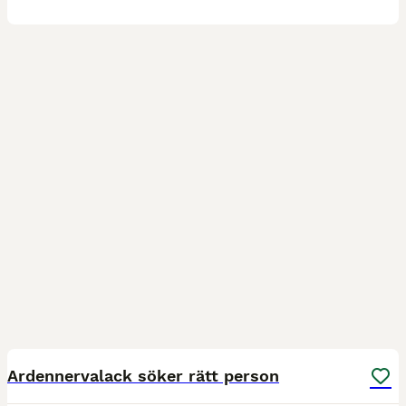
1
1
Ardennervalack söker rätt person