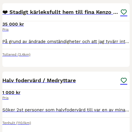
❤️ Stadigt kärleksfullt hem till fina Kenzo ❤️
35 000 kr
Pris
På grund av ändrade omständigheter och att jag tyvärr inte kan ha två hästar söker nu vår älskade Kenzo sitt nya, för alltid-hem. Kenzo är en känslig och vänlig kille på 158 cm som tar lite tid att l
Tollered
(3.4km)
6
5
Halv fodervärd / Medryttare
1 000 kr
Pris
Söker 2st personer som halvfodervärd till var en av mina 2 hästar ca 3 dagar i veckan möjlighet till extradagar finns om man känner att man vill åka extra. ☺️ Vill man åka mindre dagar kan medryttare
Tenhult
(110.1km)