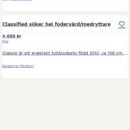
3
Classified söker hel fodervärd/medryttare
4 000 kr
Pris
Classie är ett engelskt fullblodssto född 2012, ca 158 cm i mankhöjd. Hon är en pigg och känslig häst med mycket personlighet och söker nu en trygg, rutinerad person som vill ha en häst att utvecklas
Bankeryd
(94.5km)