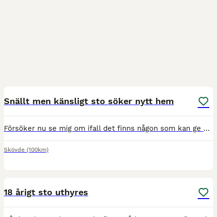
4
Snällt men känsligt sto söker nytt hem
Försöker nu se mig om ifall det finns någon som kan ge mitt 18-åriga sto ett sista hem efter sommaren. Hon går just nu på sommarbete men behöver hitta ett nytt hem till hösten då kompisen ska få somna
Skövde
(100km)
2
2
18 årigt sto uthyres