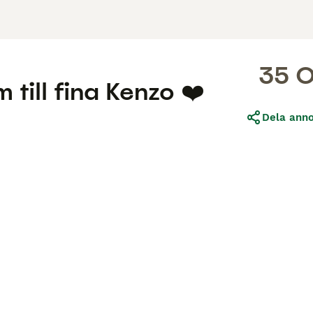
35 
 till fina Kenzo ❤️
Dela ann