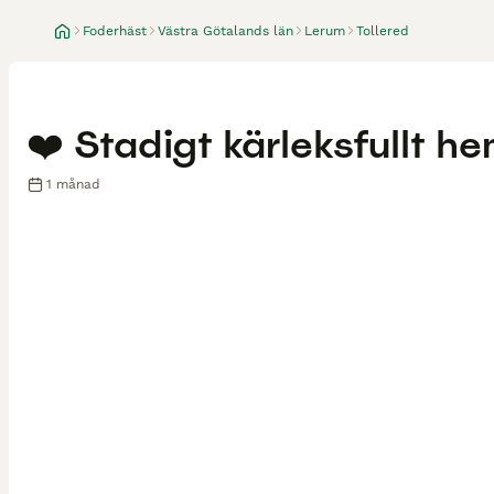
Foderhäst
Västra Götalands län
Lerum
Tollered
❤️ Stadigt kärleksfullt hem
1 månad