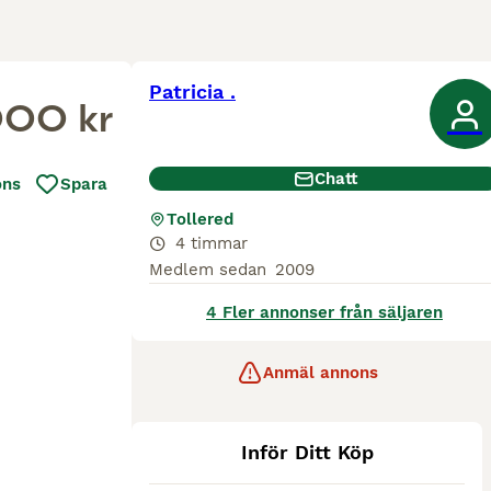
Patricia .
000 kr
Chatt
ons
Spara
Tollered
4 timmar
Medlem sedan
2009
4 Fler annonser från säljaren
Anmäl annons
Inför Ditt Köp