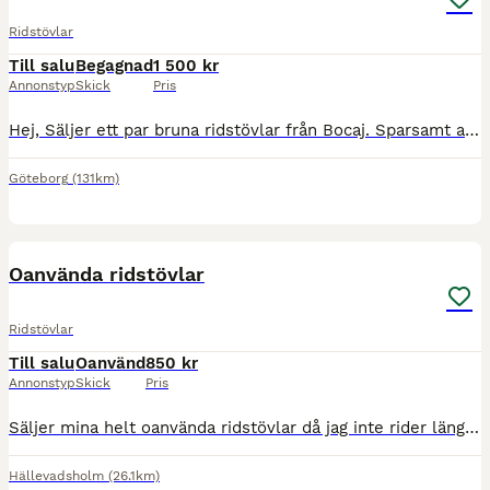
Ridstövlar
Till salu
Begagnad
1 500 kr
Annonstyp
Skick
Pris
Hej, Säljer ett par bruna ridstövlar från Bocaj. Sparsamt använda och mycket bekväma. Storlek 41. Hämtas i Göteborg alternativt skickas mot att köparen betalar frakten.
Göteborg
(131km)
2
Oanvända ridstövlar
Ridstövlar
Till salu
Oanvänd
850 kr
Annonstyp
Skick
Pris
Säljer mina helt oanvända ridstövlar då jag inte rider längre. De är köpta ifrån hööks. Nypris 1199
Hällevadsholm
(26.1km)