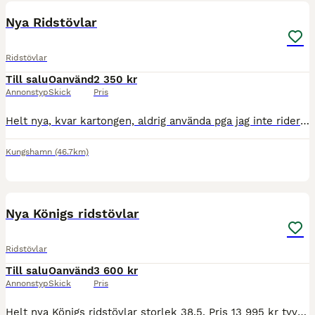
Nya Ridstövlar
Ridstövlar
Till salu
Oanvänd
2 350 kr
Annonstyp
Skick
Pris
Helt nya, kvar kartongen, aldrig använda pga jag inte rider längre. Super snygga ridstövlar i svart med detaljer och dragkedja även snörning på fot och har aldrig blivit använda. Sovereign Field Boot
Kungshamn
(46.7km)
6
Nya Königs ridstövlar
Ridstövlar
Till salu
Oanvänd
3 600 kr
Annonstyp
Skick
Pris
Helt nya Königs ridstövlar storlek 38,5. Pris 13 995 kr tyvärr för små, endast provade inomhus. Helt felfria.