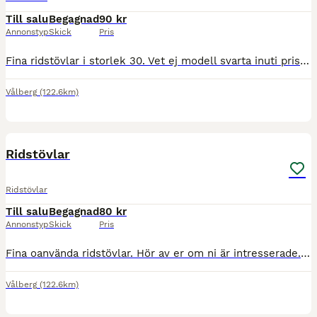
Till salu
Begagnad
90 kr
Annonstyp
Skick
Pris
Fina ridstövlar i storlek 30. Vet ej modell svarta inuti priset är diskuterarbart .vänligen hör av er vid frågor
Vålberg
(122.6km)
3
Ridstövlar
Ridstövlar
Till salu
Begagnad
80 kr
Annonstyp
Skick
Pris
Fina oanvända ridstövlar. Hör av er om ni är intresserade. Priset är diskuterarbart. Storlek 36 och blåa inuti
Vålberg
(122.6km)
4