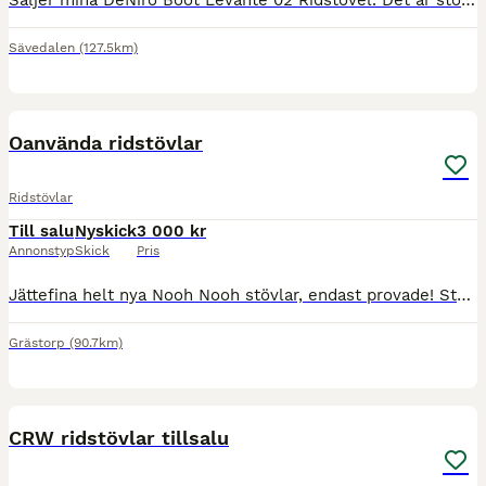
Säljer mina DeNiro Boot Levante 02 Ridstövel. Det är storlek 38 MA XL. 46,5 i höjd och 38,7 i vadmått. Nypris 6999kr. Endast putsade med De Niros egna produkter. Säljs då de inte passar längre. Lite s
Sävedalen
(127.5km)
1
Oanvända ridstövlar
Ridstövlar
Till salu
Nyskick
3 000 kr
Annonstyp
Skick
Pris
Jättefina helt nya Nooh Nooh stövlar, endast provade! Storlek 41 - 1 High Säljer endast för att dem Inte passar. Utan snörning
Grästorp
(90.7km)
4
CRW ridstövlar tillsalu