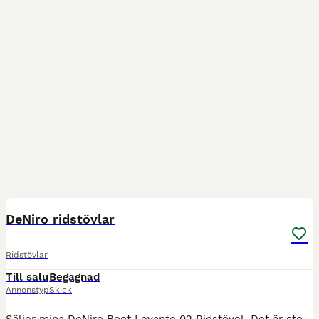
8
DeNiro ridstövlar
Ridstövlar
Till salu
Begagnad
Annonstyp
Skick