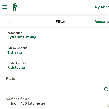
Ny Ann
Filter
Rensa a
Ryttarutrustning
Ridstövlar
Västra Götalands län
Tanum
Lur
Kategorier
Ridstövlar till salu
i Lur
Ryttarutrustning
23 Ryttarutrustning hittade
Typ av annons
Till salu
Ridstövlar
Filter
Underkategori
Spara sökning
Sortera
Ridstövlar
Plats
Denna annons är inte längre tillgänglig.
Vi har omdirigerat dig till sökresultat med liknande
parametrar.
Avstånd från dig
5