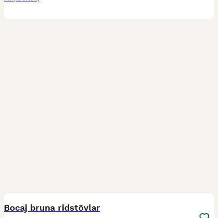
1
Bocaj bruna ridstövlar