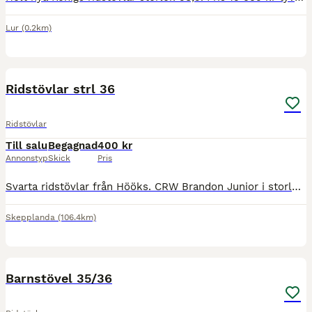
Lur
(0.2km)
1
Ridstövlar strl 36
Ridstövlar
Till salu
Begagnad
400 kr
Annonstyp
Skick
Pris
Svarta ridstövlar från Hööks. CRW Brandon Junior i storlek 36 i fint skick.
Skepplanda
(106.4km)
2
Barnstövel 35/36