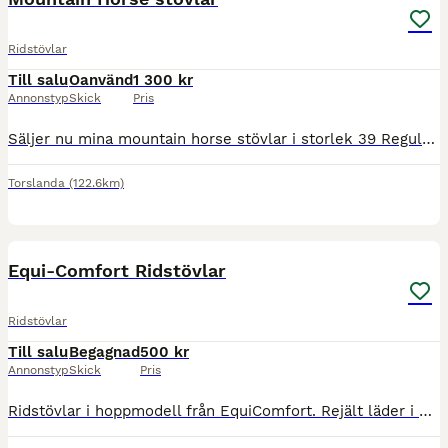
Ridstövlar
Till salu
Oanvänd
1 300 kr
Annonstyp
Skick
Pris
Säljer nu mina mountain horse stövlar i storlek 39 Regular Regular. Fint skick och bara enstaka gånger använda. Kan mötas upp och posta dem.😊
Torslanda
(122.6km)
1
Equi-Comfort Ridstövlar
Ridstövlar
Till salu
Begagnad
500 kr
Annonstyp
Skick
Pris
Ridstövlar i hoppmodell från EquiComfort. Rejält läder i fint skick och dragkedja på baksidan av vaden, även den i fint fungerande skick. Storlek 38 men åt det större hållet. Fler bilder kan skickas