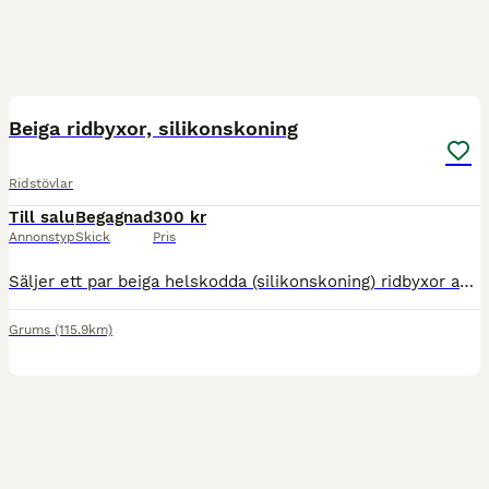
3
Beiga ridbyxor, silikonskoning
Ridstövlar
Till salu
Begagnad
300 kr
Annonstyp
Skick
Pris
Säljer ett par beiga helskodda (silikonskoning) ridbyxor använda 2-3 ggr. Lite missfärgade av sadeln i bak. Strl 36 Nypris 1200 kr säljer för 300, köparen betalar ev. frakt. Finns I Värmskog kan tas
Grums
(115.9km)