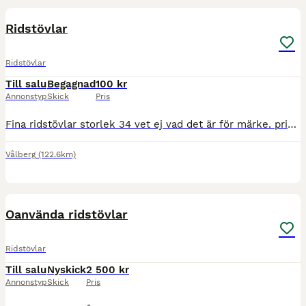
Ridstövlar
Ridstövlar
Till salu
Begagnad
100 kr
Annonstyp
Skick
Pris
Fina ridstövlar storlek 34 vet ej vad det är för märke. priset är diskuterabart svart inuti rena och fina
Vålberg
(122.6km)
5
Oanvända ridstövlar
Ridstövlar
Till salu
Nyskick
2 500 kr
Annonstyp
Skick
Pris