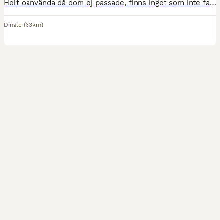
Helt oanvända då dom ej passade, finns inget som inte fanns när jag fick hem dom. Fina ridstövlar som de inte är något fel på.
Dingle
(33km)
4