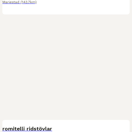
Mariestad
(143.7km)
5
romitelli ridstövlar