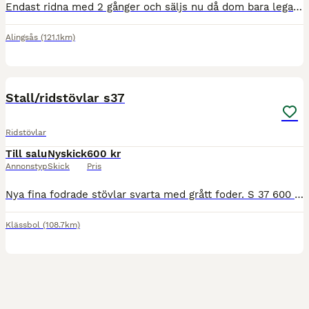
Endast ridna med 2 gånger och säljs nu då dom bara legat i stövelväskan sen dess, lite smutsiga på bild men putsas till innan dom säljs. Storlek 41 - 4 high Jättesnygga, inga märken eller något, stöve
Alingsås
(121.1km)
5
Stall/ridstövlar s37
Ridstövlar
Till salu
Nyskick
600 kr
Annonstyp
Skick
Pris
Nya fina fodrade stövlar svarta med grått foder. S 37 600 :- inkl frakt
Klässbol
(108.7km)