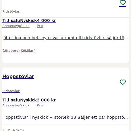
Ridstövlar
Till salu
Nyskick
4 000 kr
Annonstyp
Skick
Pris
jätte fina och helt nya svarta romitelli ridstövlar. säljer för att de ej passar. storlek L i vaden och 39 i foten.
Göteborg
(129.8km)
5
Hoppstövlar
Ridstövlar
Till salu
Nyskick
3 000 kr
Annonstyp
Skick
Pris
Hoppstövlar i nyskick – storlek 38 Säljer ett par hoppstövlar i nyskick, endast använda några gånger. Bekväma och stilrena med bra passform. Perfekta för både träning och tävling! Inga skador eller s
Kil
(134.7km)