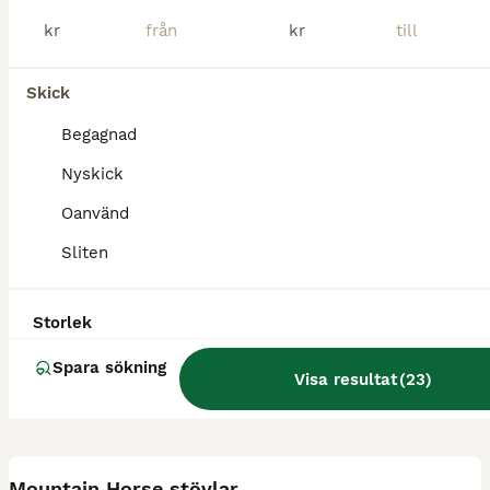
Stenstorp
(148.4km)
kr
kr
Skick
Begagnad
Nyskick
Oanvänd
Sliten
Storlek
Spara sökning
Visa resultat
(
23
)
2
Mountain Horse stövlar