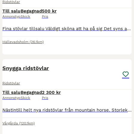
Ridstövlar
Till salu
Begagnad
500 kr
Annonstyp
Skick
Pris
Fina stövlar tillsalu Väldigt sköna att ha på sig Det syns att de är använda men inte mer än vad det gör på bilderna. Mvh Elin
Hällevadsholm
(26.1km)
4
Snygga ridstövlar
Ridstövlar
Till salu
Begagnad
2 300 kr
Annonstyp
Skick
Pris
Nästintill helt nya ridstövlar från mountain horse. Storlek 38, stövelskaft regular/regular i färgen brun. Inget slitage
Vårgårda
(120.1km)