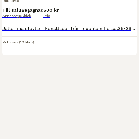
Ridstövlar
Till salu
Begagnad
500 kr
Annonstyp
Skick
Pris
Jätte fina stövlar i konstläder från mountain horse.35/36 Normal vidd. Lättskötta - bara att spola av.
Bullaren
(10.5km)