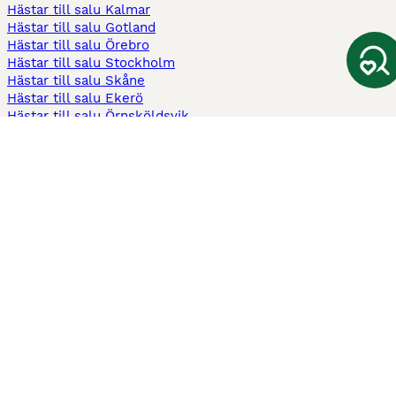
Hästar till salu Kalmar
Hästar till salu Gotland
Hästar till salu Örebro
Hästar till salu Stockholm
Hästar till salu Skåne
Hästar till salu Ekerö
Hästar till salu Örnsköldsvik
Köpekontrakt
Kontrakt privatköp av häst
Kontrakt konsumentköp av häst
Kontrakt Utrustning
Sadelkontrakt
Betesavtal
Fodervärdsavtal
Information
Om oss
Integritetspolicy
Support
Användarvillkor