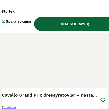
Storlek
Spara sökning
Visa resultat
(
3
)
2
Cavallo Grand Prix dressyrstövlar – nästan nyskick
Ridstövlar