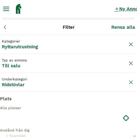
Ny Ann
Filter
Rensa alla
Ryttarutrustning
Ridstövlar
Kategorier
Cavallo dressyr Ridstövlar till salu
Ryttarutrustning
i Sverige
Typ av annons
3 Ryttarutrustning hittade
Till salu
1
Ridstövlar
Filter
Underkategori
Ridstövlar
cavallo dressyr
Plats
Spara sökning
Sortera
Alla platser
6
Cavallo Dressyrstövlar
Avstånd från dig