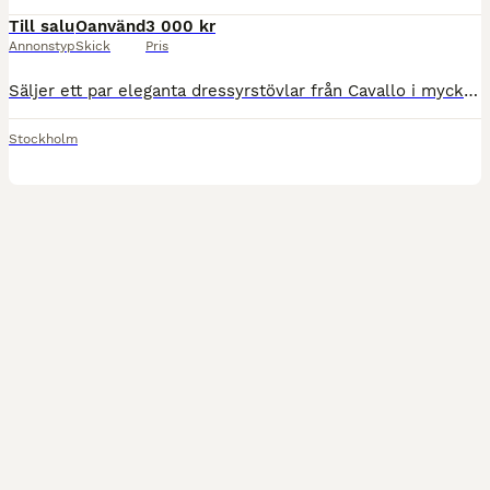
Till salu
Oanvänd
3 000 kr
Annonstyp
Skick
Pris
Säljer ett par eleganta dressyrstövlar från Cavallo i mycket fint skick. Endast använda vid några få ridturer. Storlek: EU 38,5/39 (5,5 UK) Höjd: 48 cm Vad: ca 36,5 cm (S/M) Stövlarna är precis in
Stockholm