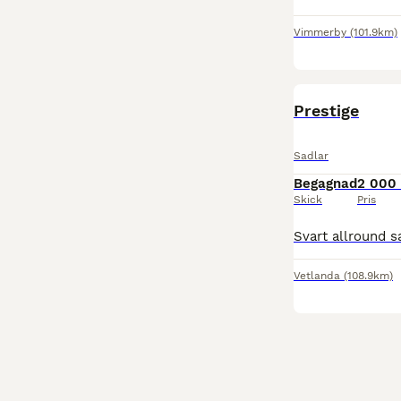
Vimmerby
(101.9km)
Prestige
Sadlar
Begagnad
2 000 
Skick
Pris
Vetlanda
(108.9km)