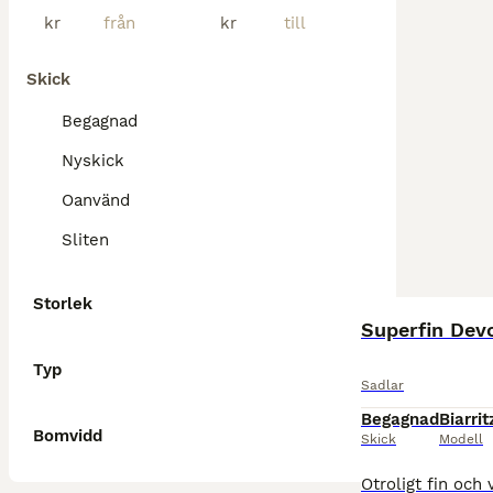
kr
kr
Skick
Begagnad
Nyskick
Oanvänd
Sliten
Storlek
Superfin Dev
Typ
Sadlar
Begagnad
Biarrit
Bomvidd
Skick
Modell