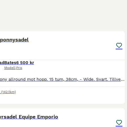
9
 ponnysadel
ad
Bates
6 500 kr
Modell
Pris
Bates pony allround mot hopp. 15 tum, 38cm, - Wide. Svart. Tillverkningsår 2010. Rött koppjärn i. Dottern tyckte att den var skön och satt bra i den. Legat på en bredare B-ponny. Vi köpte den ny,
(142.1km)
3
yrsadel Equipe Emporio