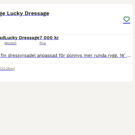
ige Lucky Dressage
ad
Lucky Dressage
7 000 kr
Modell
Pris
Mycket fin dressyrsadel anpassad för ponnys mer runda rygg. 16' sadel och 34 i bomvidd, omvärmningsbar. Kort anläggningsyta och korta kåpor så passar mindre ryttare eller barn. Djup sits, flyttbara kn
(122.2km)