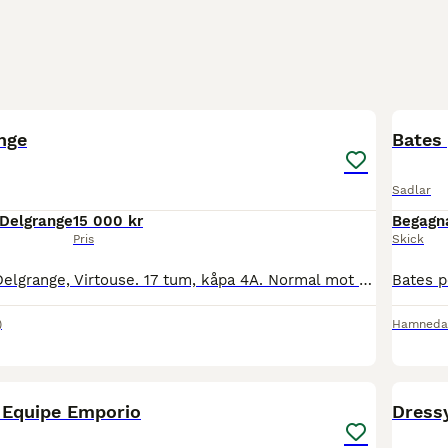
7
nge
Bates
Sadlar
Delgrange
15 000 kr
Begagn
Pris
Skick
Fin brun Bruno Delgrange, Virtouse. 17 tum, kåpa 4A. Normal mot vid i bommen. Köptes begagnad 2022 från Hannas Sadelbod. Har inte används de senaste 2 åren utan förvarats inomhus. Årsmodell 2013. H
)
Hamneda
3
 Equipe Emporio
Dress