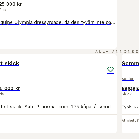
25 000 kr
Pris
Säljer en svart Equipe Olympia dressyrsadel då den tyvärr inte passar min häst. Den är uttagen 2021 av mig och är sparsamt använd så i mycket gott skick! Den är 17,5” M M i Grip läder. Mycket skön att rida i så tar emot att sälja! Den finns just nu hos it_sadlar i Helsingborg. Kan även skickas Nypris 39.000kr Pris: 25000kr Mvh Matilda
4
ALLA ANNONS
nt skick
Somme
Sadlar
5 000 kr
Begagn
ris
Skick
Butet 17" sadel i fint skick. Säte P, normal bom, 1.75 kåpa, årsmodell 2017. Välskött sadel som mest legat på en häst.
Älmhult