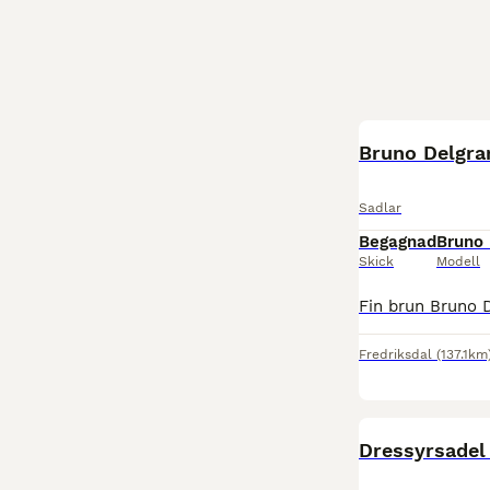
Bruno Delgra
Sadlar
Begagnad
Bruno 
Skick
Modell
Fredriksdal
(137.1km
Dressyrsadel