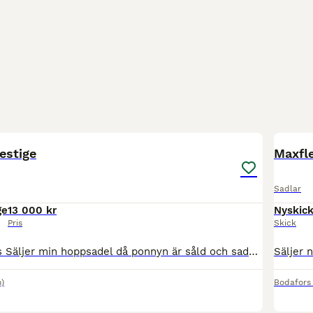
5
estige
Maxfle
Sadlar
ge
13 000 kr
Nyskic
Pris
Skick
Hoppsadel säljes Säljer min hoppsadel då ponnyn är såld och sadeln tyvärr inte passar nuvarande ponny. Sadeln är i bra begagnat skick, regelbundet genomgången på klinik och nyligen omstoppad, så den
)
Bodafors
3