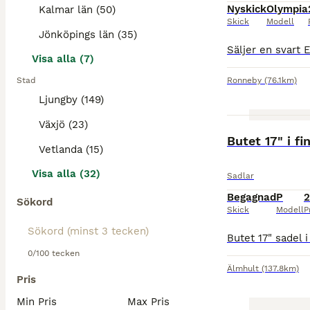
Nyskick
Olympia
Kalmar län (50)
Skick
Modell
Jönköpings län (35)
Visa alla (7)
Stad
Ronneby
(76.1km)
Ljungby (149)
Växjö (23)
Butet 17" i fi
Vetlanda (15)
Visa alla (32)
Sadlar
Begagnad
P
2
Sökord
Skick
Modell
P
0/100 tecken
Älmhult
(137.8km)
Pris
Min Pris
Max Pris