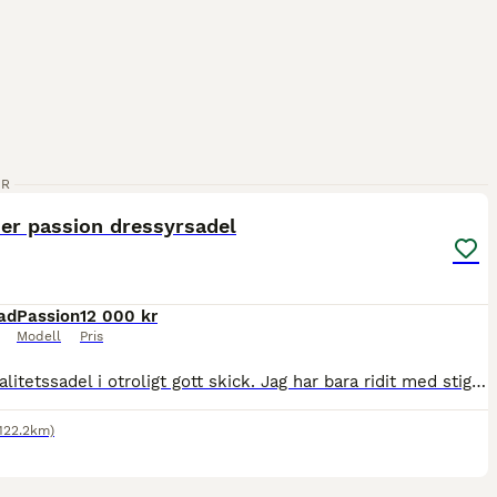
6
ER
r passion dressyrsadel
ad
Passion
12 000 kr
Modell
Pris
Tysk kvalitetssadel i otroligt gott skick. Jag har bara ridit med stigläderna under kåpan så det finns väldigt lite tecken på användning. 32.5 i bomvidd och sadeln är omvärmningsbar. Sits 17,5. Hela s
(122.2km)