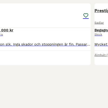
Prest
Sadlar
 000 kr
Begagn
ris
Skick
Säljer en fin albion slk. Inga skador och stoppningen är fin. Passar rak rygg och tar mycket manke. Kan skickas. Ej intresserad utav byte.
Älmhult