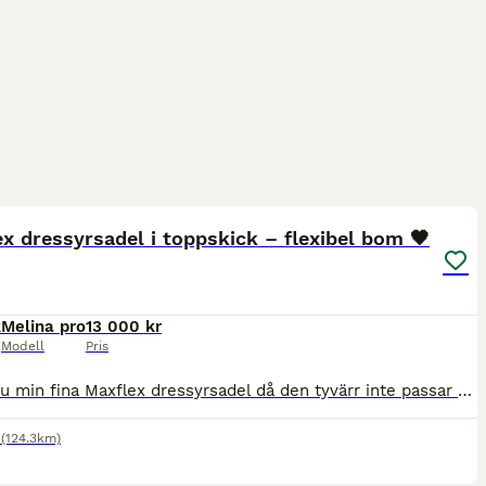
8
x dressyrsadel i toppskick – flexibel bom 🖤
k
Melina pro
13 000 kr
Modell
Pris
Säljer nu min fina Maxflex dressyrsadel då den tyvärr inte passar min häst längre. Maxflex är ett tyskt kvalitetsmärke som inte är så vanligt i Sverige. Det som gör dessa sadlar unika är den flexibla
(124.3km)
6