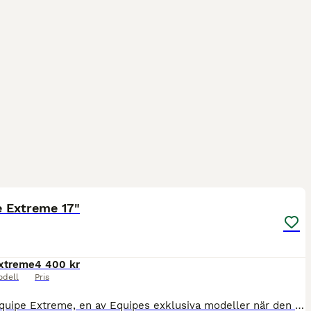
7
e Extreme 17"
xtreme
4 400 kr
odell
Pris
Äldre Equipe Extreme, en av Equipes exklusiva modeller när den gjordes. Den har memory foam paneler och formar sig efter hästen. 17", normala kåpor som är framskurna på den här modellen. Bom -1, dvs n