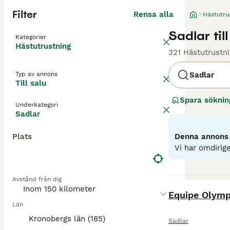
Filter
Rensa alla
Hästutru
Sadlar till
Kategorier
Hästutrustning
321 Hästutrustni
Typ av annons
Sadlar
Till salu
Spara söknin
Underkategori
Sadlar
Plats
Denna annons ä
Vi har omdirige
Avstånd från dig
BOOST
Equipe Olymp
Län
Kronobergs län (185)
Sadlar