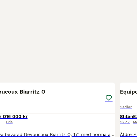
8
oucoux Biarritz O
Equip
Sadlar
z O
16 000 kr
Sliten
E
Pris
Skick
M
Otroligt fin och välbevarad Devoucoux Biarritz O, 17" med normala kåpor (2A). Den har Devoucoux nya 3D3 paneler som fördelar vikten över en större yta av hästens rygg, upplever att den lagt sig bra på