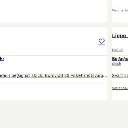
Vimmerb
4
Lippo 
Sadlar
kr
Begagn
Skick
Svart allround sadel i begagnat skick. Bomvidd 33 vilket motsvarar stl normal.
Vetlanda