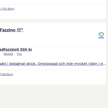
y
(101.9km)
4
Fazzino 17"
ad
Fazzino
5 500 kr
Modell
Pris
Svart sadel i begagnat skick. Omstoppad och inte mycket riden i efter det. Någon dekorsöm har släppt på kåpan men i övrigt hel och fin. Går själv att byta koppjärn. Nu sitter det ett wide i.
(108.9km)