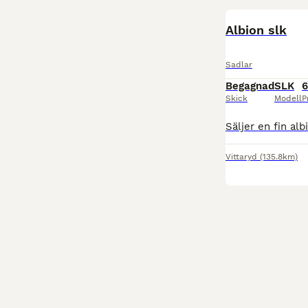
Albion slk
Sadlar
Begagnad
SLK
6
Skick
Modell
P
Vittaryd
(135.8km)