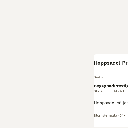
Hoppsadel Pr
Sadlar
Begagnad
Presti
Skick
Modell
Blomstermåla
(34km