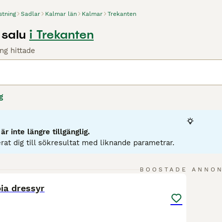
stning
Sadlar
Kalmar län
Kalmar
Trekanten
 salu
i Trekanten
ng hittade
g
r inte längre tillgänglig.
rat dig till sökresultat med liknande parametrar.
5
BOOSTADE ANNO
ia dressyr