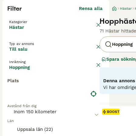
Filter
Rensa alla
Hästar
Hopphästar
Kategorier
Hästar
71 Hästar hittad
Typ av annons
Hoppning
Till salu
Spara söknin
Inriktning
Hoppning
Plats
Denna annons ä
Vi har omdirige
Avstånd från dig
BOOST
Län
Uppsala län (22)