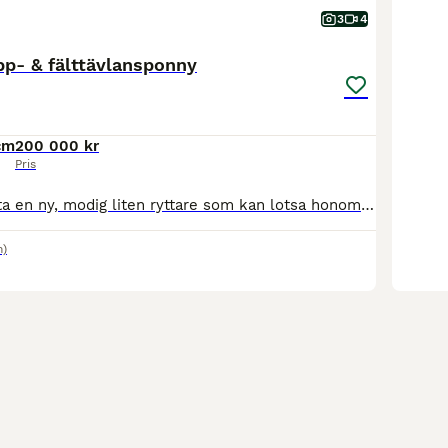
3
4
pp- & fälttävlansponny
cm
200 000 kr
Pris
Uno behöver hitta en ny, modig liten ryttare som kan lotsa honom på hopp- & terrängbanorna framöver! Denna meriterade Fälttävlansponny har framtiden för sig tillsammans med rätt pilot! Uno kom till
m)