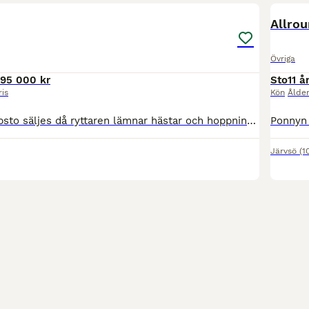
BOO
Allro
Övriga
95 000 kr
Sto
11 å
ris
Kön
Ålde
Supersnällt hoppsto säljes då ryttaren lämnar hästar och hoppning. Copy har startat 130, har kapacitet för mer. Rolig att rida varje dag. Kvick, reaktiv med stor galopp, modig och arbetsvillig. Snäll i all hantering. Filmer finns att se på Instagram: team_westman
Järvsö
(1