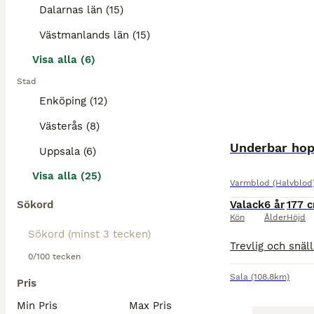
Dalarnas län (15)
Västmanlands län (15)
Visa alla (6)
Stad
Enköping (12)
Västerås (8)
Underbar hop
Uppsala (6)
Visa alla (25)
Varmblod (Halvblod
Sökord
Valack
6 år
177 
Kön
Ålder
Höjd
0/100 tecken
Sala
(108.8km)
Pris
Min Pris
Max Pris