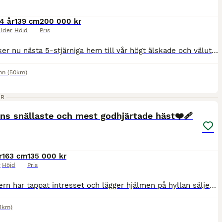
14 år
139 cm
200 000 kr
lder
Höjd
Pris
⭐ Vi söker nu nästa 5-stjärniga hem till vår högt älskade och välutbildade ponny Billy ⭐ Det är med stor sorg i hjärtat som vi nu söker nästa hem till fantastiska Billy, då nuvarande ryttare känner sig lång på honom och det är dags för en ny liten ryttare att få uppleva allt han har att erbjuda. * Valack, född 2012 * C-ponny, 139 cm * Kvalad till Msv B hoppning * Vetche
mn
(50km)
1
ER
ns snällaste och mest godhjärtade häst❤️‍🩹
r
163 cm
135 000 kr
r
Höjd
Pris
Då dottern har tappat intresset och lägger hjälmen på hyllan säljer vi nu våran häst. Abbey är ett sto född 2011 med en fantastisk inställning till arbete och ett hjärta av guld. Hon är en otroligt sn
.1km)