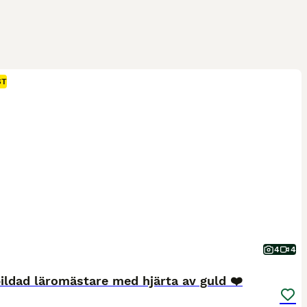
ST
4
4
ildad läromästare med hjärta av guld ❤️