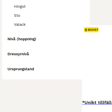
Hingst
Sto
Valack
BOOST
Nivå (hoppning)
Dressyrnivå
Ursprungsland
*Unikt tillfä