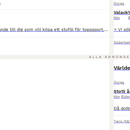
)
Övriga
Valack
Kön
Å
Ett unikt erbjudande till dig som vill köpa ett stoföl för toppsport. En avkomma till SWBs godkända internationella svårklasshingst CCStud’s Fidelity🌟 För dig som vill vara med från början och forma din nästa hoppstjärna säljer vi vårat stoföl Epona's Fidelia, född på midsommarafton 19/6. E. CCStud's Fidelity (SWB) - Chacootino PS - Heartbeat Fidelia är avlad för att
Söderha
ALLA ANNONS
PRO
Världe
Övriga
Sto
15 å
Kön
Ålde
Tierp
(58