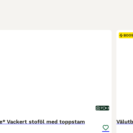
BOO
7
3
lle* Vackert stoföl med toppstam
Välutb