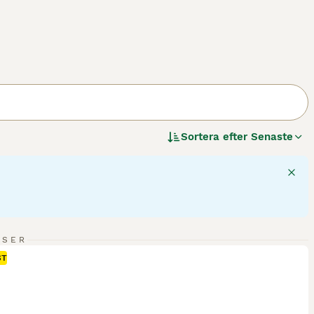
Sortera efter
Senaste
NSER
ST