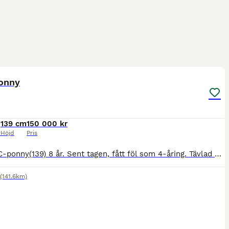
1
5
M
onny
139 cm
150 000 kr
r
Höjd
Pris
Maxad C-ponny(139) 8 år. Sent tagen, fått föl som 4-åring. Tävlad hoppning, felfritt LC, debuterat LB med godkänt resultat. Kapacitet för mer i hoppning men kapacitet för alla discipliner. Lätt i all
(141.6km)