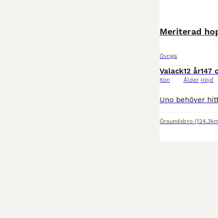
Meriterad ho
Övriga
Valack
12 år
147 
Kön
Ålder
Höjd
Örsundsbro
(124.3k