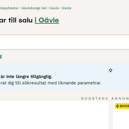
Hopphästar
Gävleborgs län
Gävle
Gävle
 till salu
i Gävle
e
g
r inte längre tillgänglig.
rat dig till sökresultat med liknande parametrar.
BOOSTADE ANNO
BOO