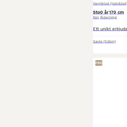
Varmblod (Halvblod
Sto
0 år
170 cm
Kön
Ålder
Höjd
Gävle
(0.5km)
PRO