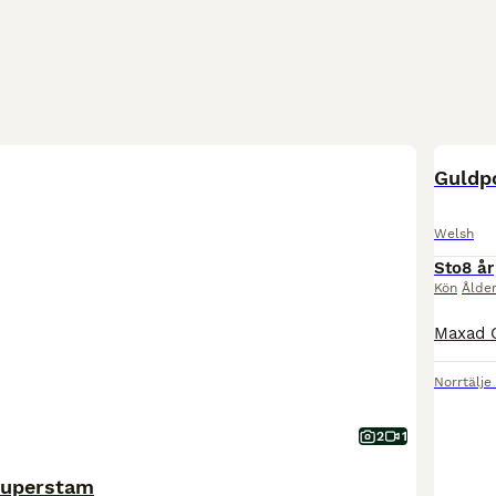
MEDIU
Guldp
Welsh
Sto
8 år
Kön
Ålde
Norrtälje
2
1
superstam