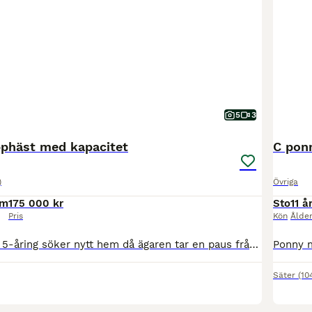
5
3
phäst med kapacitet
C pon
)
Övriga
cm
175 000 kr
Sto
11 å
Pris
Kön
Ålde
Trevlig och snäll 5-åring söker nytt hem då ägaren tar en paus från hästar. Hästen är enkel och snäll i ridningen, med viss nerv och känslighet som kan komma fram ibland. Han har hoppat bana på 80/90 cm och har kapacitet att bli en fin tävlingshäst för den som kan fortsätta utbilda honom. Han har en fin exteriör och är väl musklad. Hästen har ridits ut mycket i skogen
Säter
(10
3
1