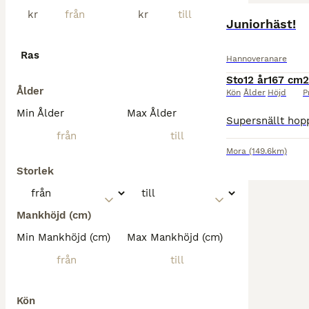
kr
kr
BOOST
Juniorhäst!
Ras
Hannoveranare
Sto
12 år
167 cm
2
Ålder
Kön
Ålder
Höjd
P
Min Ålder
Max Ålder
Mora
(149.6km)
Storlek
Mankhöjd (cm)
Min Mankhöjd (cm)
Max Mankhöjd (cm)
Kön