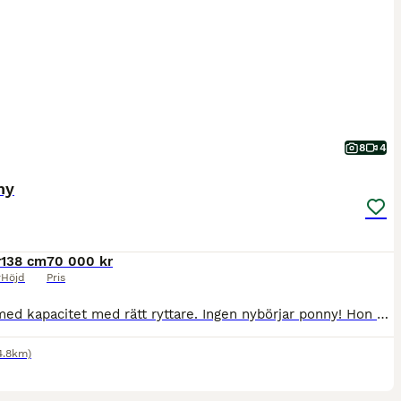
8
4
ny
r
138 cm
70 000 kr
r
Höjd
Pris
Ponny med kapacitet med rätt ryttare. Ingen nybörjar ponny! Hon har en räv bakom örat och reser sig. Blir lätt både stressad och utråkad. Men gillar ni specilla ponnysar så kommer ni gilla denna 🤩 hittar ni rätt kommer ni kunna ta många placeringar 😇 När hon är på humör hoppar hon som bara den 🙏 men ryttaren här hemma är för stor och lillasyster för osäker. Van vid
4.8km)
5
5