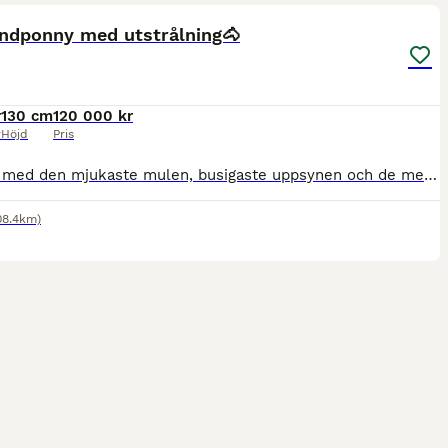
ST
undponny med utstrålning🐴
r
130 cm
120 000 kr
r
Höjd
Pris
Ponnyn med den mjukaste mulen, busigaste uppsynen och de mest nyfikna ögonen. Eftersom nuvarande ryttaren föll för åldersträcket vid årsskiftet är det dags att se efter ett nytt hem till Swea. Hon har varit i vår ägo i snart 3 år och tävlat både hoppning, dressyr och fälttävlan. Swea har felfria rundor med vinst upp tom LB , tränar LA och redo för start på den höjden. I
08.4km)