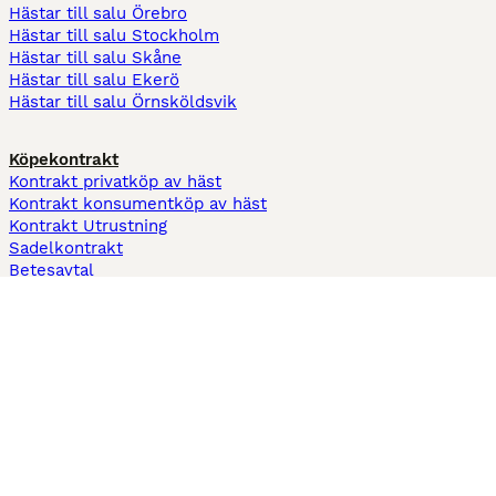
Hästar till salu Örebro
Hästar till salu Stockholm
Hästar till salu Skåne
Hästar till salu Ekerö
Hästar till salu Örnsköldsvik
Köpekontrakt
Kontrakt privatköp av häst
Kontrakt konsumentköp av häst
Kontrakt Utrustning
Sadelkontrakt
Betesavtal
Fodervärdsavtal
Information
Om oss
Integritetspolicy
Support
Användarvillkor
Varför annonsera på Hästnet