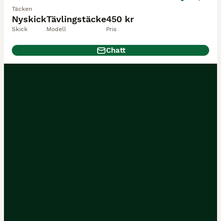
Täcken
Nyskick
Tävlingstäcke
450 kr
Skick
Modell
Pris
Chatt