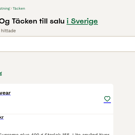
stning
Täcken
g Täcken till salu
i Sverige
 hittade
g
2
wear
kr