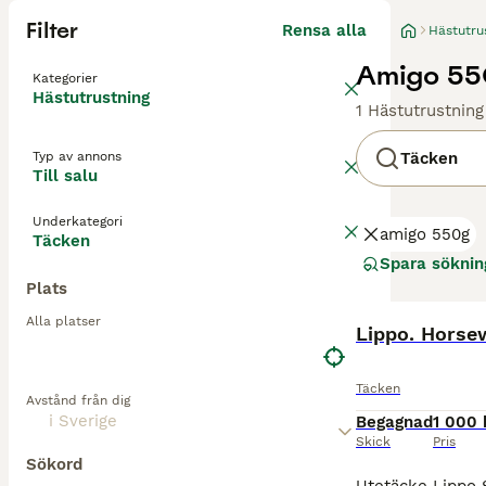
Filter
Rensa alla
Hästutru
Amigo 550
Kategorier
Hästutrustning
1 Hästutrustning
Typ av annons
Täcken
Till salu
Underkategori
amigo 550g
Täcken
Spara söknin
Plats
Alla platser
Lippo. Horse
Täcken
Avstånd från dig
Begagnad
1 000 
Skick
Pris
Sökord