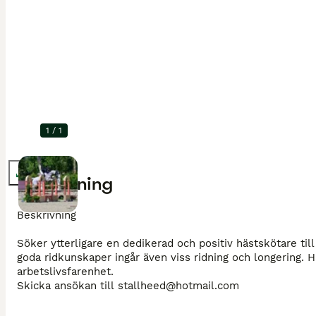
1
/
1
Förstora
Beskrivning
Beskrivning

Söker ytterligare en dedikerad och positiv hästskötare till 
goda ridkunskaper ingår även viss ridning och longering
arbetslivsfarenhet. 

Skicka ansökan till stallheed@hotmail.com