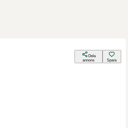
Dela
annons
Spara