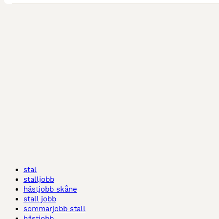
stal
stalljobb
hästjobb skåne
stall jobb
sommarjobb stall
hästjobb