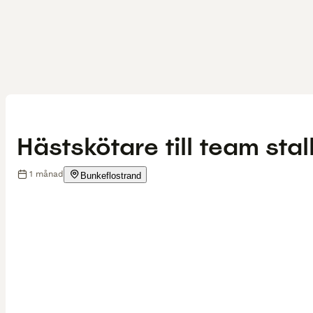
Hästskötare till team sta
1 månad
Bunkeflostrand