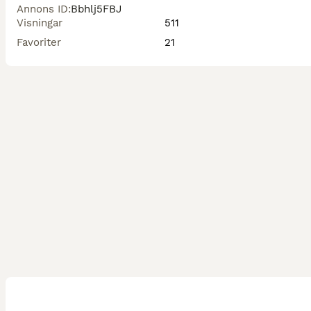
Annons ID
:
Bbhlj5FBJ
Visningar
511
Favoriter
21