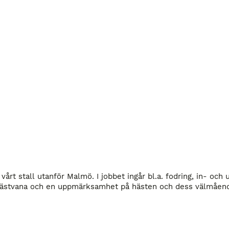
vårt stall utanför Malmö. I jobbet ingår bl.a. fodring, in- och
. Hästvana och en uppmärksamhet på hästen och dess välmåend