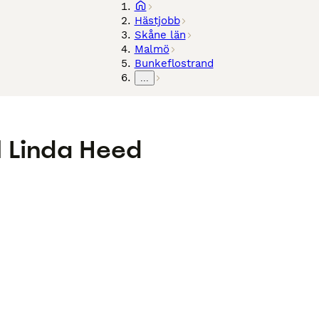
Hästjobb
Skåne län
Malmö
Bunkeflostrand
...
ll Linda Heed