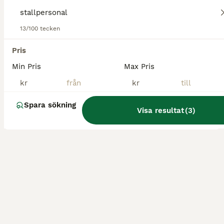
Arbrå
13/100 tecken
3
Pris
Stallpersonal till toppmodern ridanläggning.
Min Pris
Max Pris
kr
kr
Nu söker vi på Stall Fågelbro en ny kollega till vårat härliga arbetslag. Vi söker dig som älskar att arbeta med hästar, är positiv och har ett eget driv. På anläggningen står 42 st privathästar inack
Spara sökning
Värmdö
Visa resultat
(
3
)