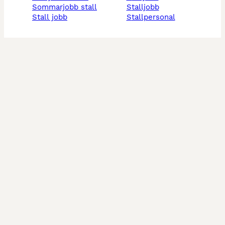
sommarjobb stall
stalljobb
stall jobb
stallpersonal