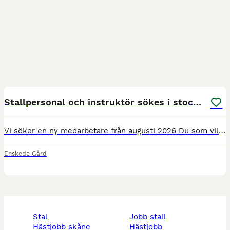
1
Stallpersonal och instruktör sökes i stockholm
Vi söker en ny medarbetare från augusti 2026 Du som vill jobba med hästar, barn och vuxna, nu har du chansen att söka din drömtjänst hos oss på Enskede Ridskola! Tjänsten innefattar allt vad stalltj
Enskede Gård
stal
jobb stall
hästjobb skåne
hästjobb