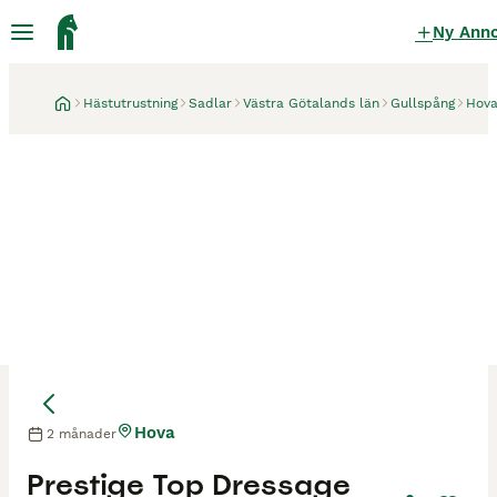
Ny Ann
Hästutrustning
Sadlar
Västra Götalands län
Gullspång
Hov
Hova
2 månader
Prestige Top Dressage