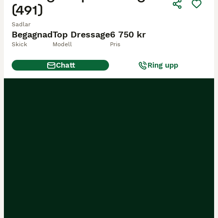
(491)
Sadlar
Begagnad
Top Dressage
6 750 kr
Skick
Modell
Pris
Chatt
Ring upp