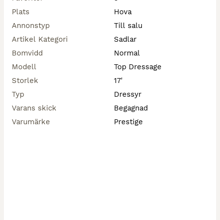
Frakt ingår i priset och paketet skickas med DHL 
Plats
Hova
spårbart.

Annonstyp
Till salu
Sadelnummer: 491

Artikel Kategori
Sadlar
Bomvidd
Normal
Köp och se andra sadlar på våran hemsida 
www.josefinessadlar.se/butik
Modell
Top Dressage
Storlek
17'
Typ
Dressyr
Varans skick
Begagnad
Varumärke
Prestige