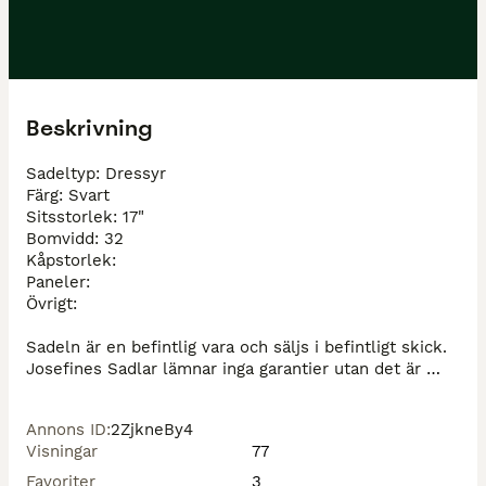
Beskrivning
Sadeltyp: Dressyr

Färg: Svart

Sitsstorlek: 17"

Bomvidd: 32

Kåpstorlek: 

Paneler:

Övrigt:

Sadeln är en befintlig vara och säljs i befintligt skick. 
Josefines Sadlar lämnar inga garantier utan det är 
leverantörens garantier på läder och bom som gäller. 
Vi noterar i annonsen om sadeln har mer skador än 
Annons ID
:
2ZjkneBy4
normal slitage för sin ålder och sadeln värderas efter 
Visningar
77
det skick den är i.

Favoriter
3