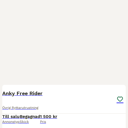
2
Anky Free Rider
Övrig Ryttarutrustning
Till salu
Begagnad
1 500 kr
Annonstyp
Skick
Pris