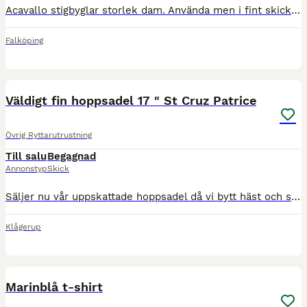
Acavallo stigbyglar storlek dam. Använda men i fint skick. Hämtas eller skickas (köparen står för frakt).
Falköping
9
Väldigt fin hoppsadel 17 " St Cruz Patrice
Övrig Ryttarutrustning
Till salu
Begagnad
Annonstyp
Skick
Säljer nu vår uppskattade hoppsadel då vi bytt häst och sadeln tyvärr inte passar vår nya ponny. En superfin och väldigt skön hoppsadel från Santa cruz i gott skick. Modell Patrice.
Klågerup
1
Marinblå t-shirt