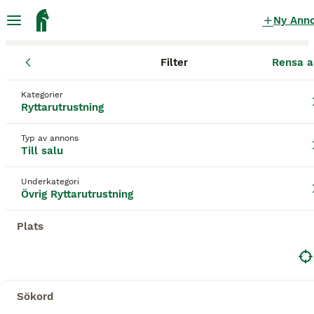
Ny Ann
Filter
Rensa a
Ryttarutrustning
Övrig Ryttarutrustning
Södermanlands län
Kategorier
Övrig Ryttarutrustning till salu
Ryttarutrustning
i Södermanlands län
Typ av annons
85 Ryttarutrustning hittade
Till salu
Övrig Ryttarutrustning
Filter
Underkategori
Övrig Ryttarutrustning
Spara sökning
Sortera
3
Plats
Borstlåda
Övrig Ryttarutrustning
Sökord
Till salu
Begagnad
70 kr