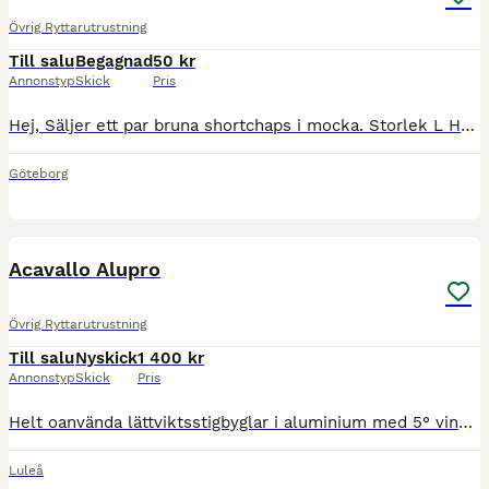
Övrig Ryttarutrustning
Till salu
Begagnad
50 kr
Annonstyp
Skick
Pris
Hej, Säljer ett par bruna shortchaps i mocka. Storlek L Hämtas i Göteborg alternativt skickas mot att köparen betalar frakten.
Göteborg
3
Acavallo Alupro
Övrig Ryttarutrustning
Till salu
Nyskick
1 400 kr
Annonstyp
Skick
Pris
Helt oanvända lättviktsstigbyglar i aluminium med 5° vinklad fotplatta , Acavallo Alupro i silver. Nypris 2000:-
Luleå