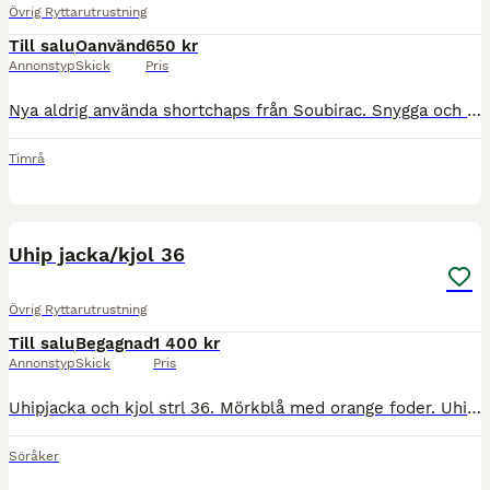
Övrig Ryttarutrustning
Till salu
Oanvänd
650 kr
Annonstyp
Skick
Pris
Nya aldrig använda shortchaps från Soubirac. Snygga och välsydda. Vad 32cm Höjd bak/insida 38 cm. Finns i Myckeläng Söråker för hämt eller skickas mot fraktkostnad
Timrå
4
Uhip jacka/kjol 36
Övrig Ryttarutrustning
Till salu
Begagnad
1 400 kr
Annonstyp
Skick
Pris
Uhipjacka och kjol strl 36. Mörkblå med orange foder. Uhipreflexloggan har delvis fallit bort på framsidan jackan, det är det enda "fel" jag hittat på set:et. Använt tidigare men har senaste 2 åren me
Söråker