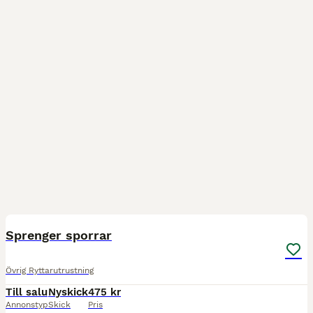
1
Sprenger sporrar
Övrig Ryttarutrustning
Till salu
Nyskick
475 kr
Annonstyp
Skick
Pris