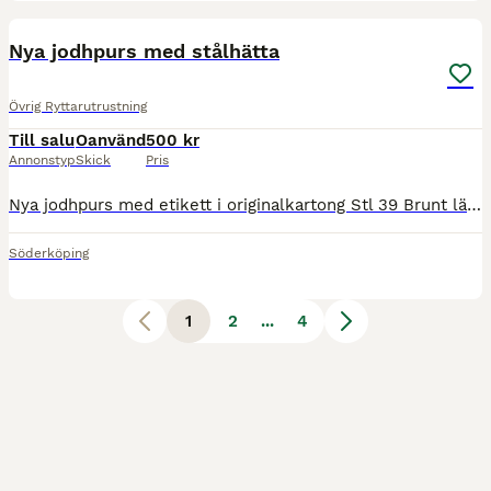
6
Nya jodhpurs med stålhätta
Övrig Ryttarutrustning
Till salu
Oanvänd
500 kr
Annonstyp
Skick
Pris
Nya jodhpurs med etikett i originalkartong Stl 39 Brunt läder Stålhätta Säljes då jag bestämt mig för att inte köpa en ny häst. Finns på vinted. Kan hämtas i Söderköping om så önskas. Köpta på h
Söderköping
1
2
...
4