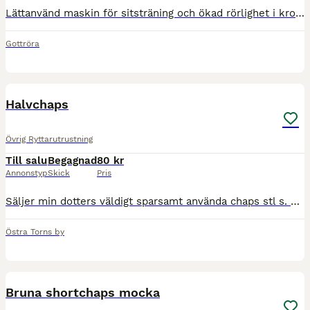
Lättanvänd maskin för sitsträning och ökad rörlighet i kroppen. Köpt ny men stått i många år, missfärgat gul i plasten, går att piffa upp. Fullt fungerande.
Gottröra
1
Halvchaps
Övrig Ryttarutrustning
Till salu
Begagnad
80 kr
Annonstyp
Skick
Pris
Säljer min dotters väldigt sparsamt använda chaps stl s. Märket är Horze. Blixtlås och knappar fungerar utmärkt.
Östra Torns by
1
Bruna shortchaps mocka