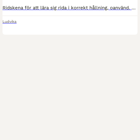
Ridskena för att lära sig rida i korrekt hållning, oanvänd. Skickar spårbart mot fraktkostnad eller hämtas.
Ludvika