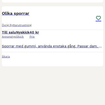
2
Olika sporrar
Övrig Ryttarutrustning
Till salu
Nyskick
40 kr
Annonstyp
Skick
Pris
Sporrar med gummi, använda enstaka gång. Passar dam. 75kr Sporrar utan gummi, använda enstaka gång. Storlek junior. 40kr Finns utanför Götene men kan skickas eller mötas upp.
Skara