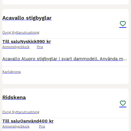
2
Acavallo stigbyglar
Övrig Ryttarutrustning
Till salu
Nyskick
990 kr
Annonstyp
Skick
Pris
Acavallo Alupro stigbyglar i svart dammodell. Använda men i mycket fint skick. Superbra stigbyglar med bra grepp som inte förstör stövlarna, utbytbara plattor med mellanrum som gör att sand och vatten
Karlskrona
2
Ridskena
Övrig Ryttarutrustning
Till salu
Oanvänd
400 kr
Annonstyp
Skick
Pris