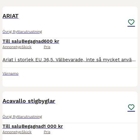
1
ARIAT
Övrig Ryttarutrustning
Till salu
Begagnad
600 kr
Annonstyp
Skick
Pris
Ariat i storlek EU 36,5. Välbevarade, inte så mycket använda.
Värnamo
4
Acavallo stigbyglar
Övrig Ryttarutrustning
Till salu
Begagnad
1 000 kr
Annonstyp
Skick
Pris