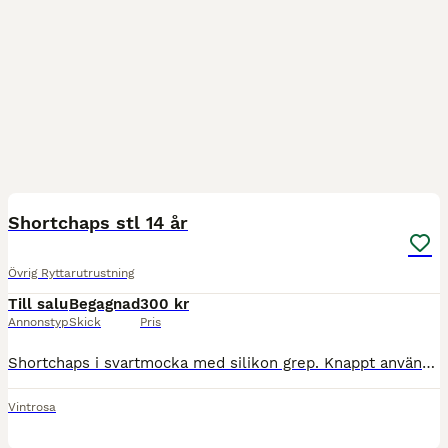
6
Shortchaps stl 14 år
Övrig Ryttarutrustning
Till salu
Begagnad
300 kr
Annonstyp
Skick
Pris
Shortchaps i svartmocka med silikon grep. Knappt använda. Finns i Lanna att hämta eller skickas mor fraktkostnad.
Vintrosa