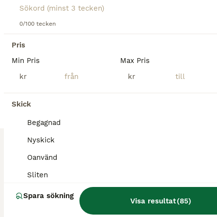
Annonstyp
Skick
Pris
Säljer den för har inte haft den av användning Så mycket har använt den väldigt få gånger och har bara stått o tagit plats hemma
0/100 tecken
Pris
Karlholmsbruk
Min Pris
Max Pris
1
kr
kr
Oanvänd stövelväska
Skick
Övrig Ryttarutrustning
Begagnad
Till salu
Nyskick
250 kr
Annonstyp
Skick
Pris
Nyskick
Oanvänd marinblå stövelväska från kingsland Nypris 500 kr ………………………………………………………………………………………………………..
Oanvänd
Sliten
Stenstorp
Spara sökning
Visa resultat
(
85
)