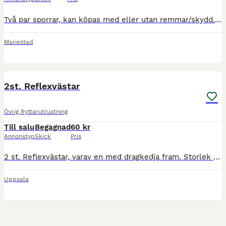
Två par sporrar, kan köpas med eller utan remmar/skydd. De rundade sporrarna är 23mm och de fyrkantiga är 20mm. De ljusbruna remmarna/skydden är sparsamt använda och i fint skick. De mörkbruna är h
Mariestad
2
2st. Reflexvästar
Övrig Ryttarutrustning
Till salu
Begagnad
60 kr
Annonstyp
Skick
Pris
2 st. Reflexvästar, varav en med dragkedja fram. Storlek Large.
Uppsala