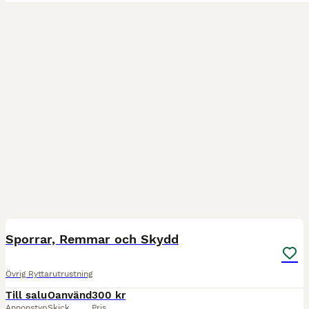
2
Sporrar, Remmar och Skydd
Övrig Ryttarutrustning
Till salu
Oanvänd
300 kr
Annonstyp
Skick
Pris