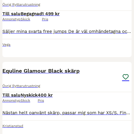
Övrig Ryttarutrustning
Till salu
Begagnad
1 499 kr
Annonstyp
Skick
Pris
Säljer mina svarta free jumps De är väl omhändetagna och inga har märkbara skador. Postar snabbt!!🥰
Vega
3
Equline Glamour Black skärp
Övrig Ryttarutrustning
Till salu
Nyskick
400 kr
Annonstyp
Skick
Pris
Nästan helt oanvänt skärp, passar mig som har XS/S. Finns att hämta i Kristianstad, annars står köpare för frakt👍💕 Nypris: 998kr
Kristianstad