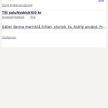
Övrig Ryttarutrustning
Till salu
Nyskick
100 kr
Annonstyp
Skick
Pris
Säljer denna marinblå tröjan, storlek Xs. Aldrig använd. Pris: 100 kr. Köparen står för eventuell frakt.
Olofström