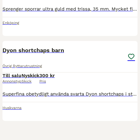
Sprenger sporrar ultra guld med trissa, 35 mm. Mycket fint skick. Nypris 795 kr. Köparen står för eventuell frakt.
Enköping
2
Dyon shortchaps barn
Övrig Ryttarutrustning
Till salu
Nyskick
300 kr
Annonstyp
Skick
Pris
Superfina obetydligt använda svarta Dyon shortchaps i storlek 10 år. Finns i Huskvarna, kan skickas mot fraktkostnad.
Huskvarna