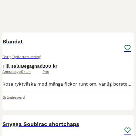
9
Blandat
Övrig Ryttarutrustning
Till salu
Begagnad
200 kr
Annonstyp
Skick
Pris
Rosa ryktväska med många fickor runt om. Vanlig borste, hovkrats (ej använd) och ansiktsborste ingår samt lädertvål och olja för rengöring av t.ex ridskor, sadel eller träns☺️ väskan är lite dammig me
Grängesberg
3
Snygga Soubirac shortchaps