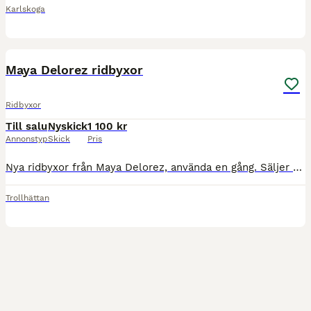
Karlskoga
1
Maya Delorez ridbyxor
Ridbyxor
Till salu
Nyskick
1 100 kr
Annonstyp
Skick
Pris
Nya ridbyxor från Maya Delorez, använda en gång. Säljer då jag inte trivdes i dem. De är beiga och helskodda.
Trollhättan