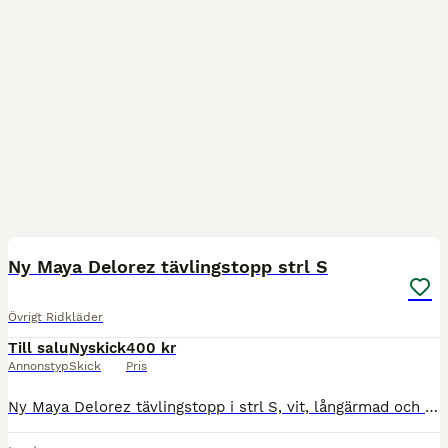
3
Ny Maya Delorez tävlingstopp strl S
Övrigt Ridkläder
Till salu
Nyskick
400 kr
Annonstyp
Skick
Pris
Ny Maya Delorez tävlingstopp i strl S, vit, långärmad och perforerad i ryggen Endast prövad Kan hämtas i Lund eller Eslöv Köparen betalar frakt