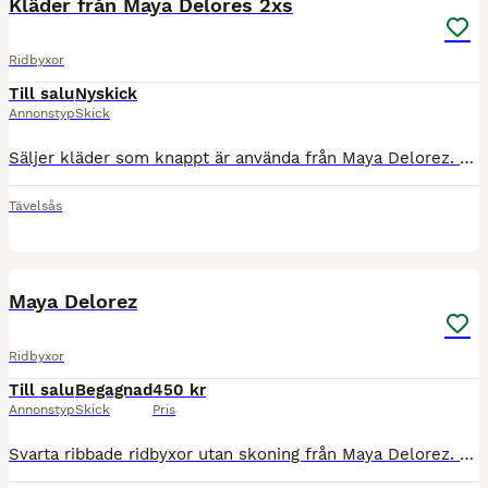
Kläder från Maya Delores 2xs
Ridbyxor
Till salu
Nyskick
Annonstyp
Skick
Säljer kläder som knappt är använda från Maya Delorez. Ridbyxor Sport Breeches 2xs Svarta helskodda använda 2 gånger 800 kr nypris 1799kr Piké 300kr nypris 899kr 2xs Halfzip tröja 400kr nypris 999kr
Tävelsås
2
Maya Delorez
Ridbyxor
Till salu
Begagnad
450 kr
Annonstyp
Skick
Pris
Svarta ribbade ridbyxor utan skoning från Maya Delorez. Mobilfickor på låren. Extra hög midja. Kan skickas om köparen står för frakten.