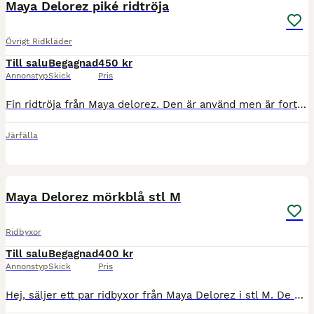
Maya Delorez piké ridtröja
Övrigt Ridkläder
Till salu
Begagnad
450 kr
Annonstyp
Skick
Pris
Fin ridtröja från Maya delorez. Den är använd men är fortfarande i mycket bra skick, inga defekter. Nypris 700.
Järfälla
2
Maya Delorez mörkblå stl M
Ridbyxor
Till salu
Begagnad
400 kr
Annonstyp
Skick
Pris
Hej, säljer ett par ridbyxor från Maya Delorez i stl M. De är mörkblå och i bra skick. Ridbyxorna kan hämtas på plats eller skickas. Om de ska skickas står köparen för leveransavgiften.