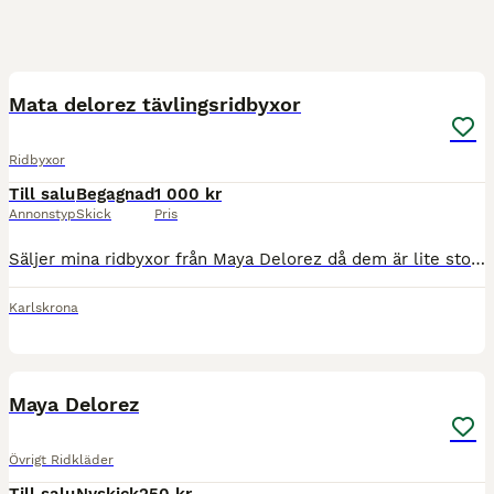
3
Mata delorez tävlingsridbyxor
Ridbyxor
Till salu
Begagnad
1 000 kr
Annonstyp
Skick
Pris
Säljer mina ridbyxor från Maya Delorez då dem är lite stora på mig I nyskick, använda 10ggr. Tacksam färg till tävling, därav endast tvättade 2ggr.
Karlskrona
6
Maya Delorez
Övrigt Ridkläder