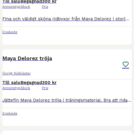
Till salu
Begagnad
300 kr
Annonstyp
Skick
Pris
Fina och väldigt sköna ridbyxor från Maya Delorez i storlek S. Lite tjockare ridbyxor som är användbara på vintern och hösten när det är lite kallare.
Enskede
3
Maya Delorez tröja
Övrigt Ridkläder
Till salu
Begagnad
300 kr
Annonstyp
Skick
Pris
Jättefin Maya Delorez tröja i träningsmaterial. Bra att rida i och men också att ha i stallet och träna i. I storleken S men passar också XS.
Enskede
1