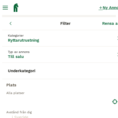
Ny Ann
Filter
Rensa a
Ryttarutrustning
Kategorier
Maya delorez Ryttarutrustning till salu
Ryttarutrustning
i Sverige
Typ av annons
36 Ryttarutrustning hittade
Till salu
1
Underkategorier
Filter
Underkategori
maya delorez
Plats
Spara sökning
Sortera
Alla platser
3
Vita Maya delorez ridbyxor
Avstånd från dig