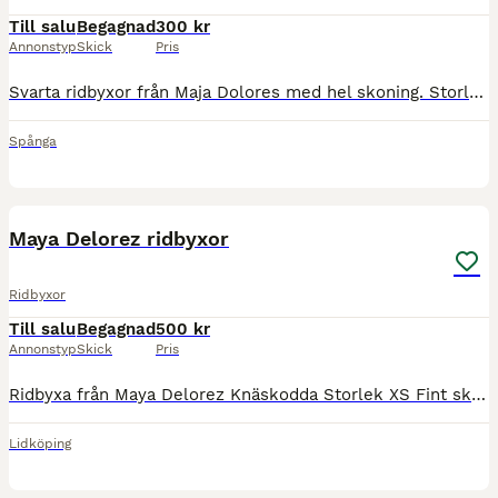
Till salu
Begagnad
300 kr
Annonstyp
Skick
Pris
Svarta ridbyxor från Maja Dolores med hel skoning. Storlek 2XS.
Spånga
2
Maya Delorez ridbyxor
Ridbyxor
Till salu
Begagnad
500 kr
Annonstyp
Skick
Pris
Ridbyxa från Maya Delorez Knäskodda Storlek XS Fint skick!! 500kr eventuell frakt 📦
Lidköping