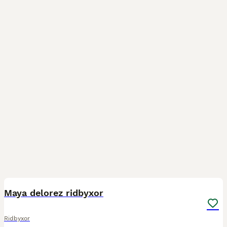
1
Maya delorez ridbyxor
Ridbyxor