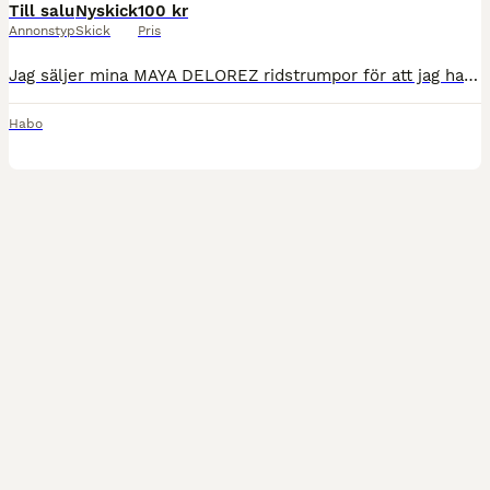
Till salu
Nyskick
100 kr
Annonstyp
Skick
Pris
Jag säljer mina MAYA DELOREZ ridstrumpor för att jag har för mycket strumpor, jag har knappt användt dom så dom är i mycket bra skick!
Habo