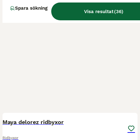
Spara sökning
Visa resultat
(
36
)
3
Maya delorez ridbyxor
Ridbyxor