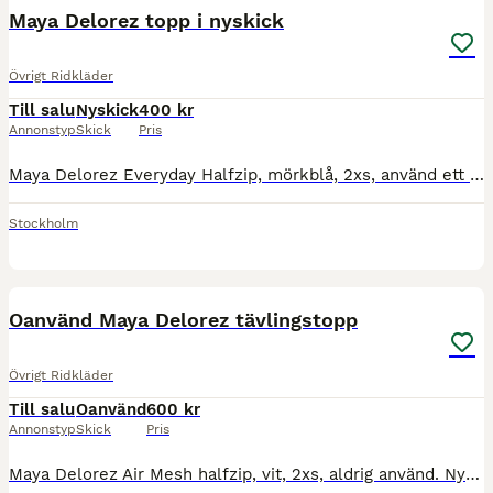
Maya Delorez topp i nyskick
Övrigt Ridkläder
Till salu
Nyskick
400 kr
Annonstyp
Skick
Pris
Maya Delorez Everyday Halfzip, mörkblå, 2xs, använd ett pass och därefter tvättad. Nypris 699 kr, säljer för 400 kr. Hämtas i Stockholm eller skickas mot spårbar frakt.
Stockholm
2
Oanvänd Maya Delorez tävlingstopp
Övrigt Ridkläder
Till salu
Oanvänd
600 kr
Annonstyp
Skick
Pris
Maya Delorez Air Mesh halfzip, vit, 2xs, aldrig använd. Nypris 999 kr, säljer för 600 kr. Hämtas i Stockholm eller skickas mot spårbar frakt.