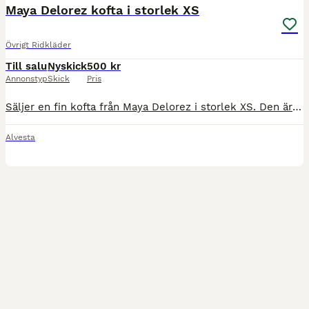
Maya Delorez kofta i storlek XS
Övrigt Ridkläder
Till salu
Nyskick
500 kr
Annonstyp
Skick
Pris
Säljer en fin kofta från Maya Delorez i storlek XS. Den är köpt för 999 kr och säljs nu för 500 kr. Koftan är i fint skick och har endast krympt ytterst lite i tvätten, men inget som påverkar användn
Alvesta