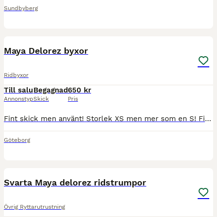
Sundbyberg
9
Maya Delorez byxor
Ridbyxor
Till salu
Begagnad
650 kr
Annonstyp
Skick
Pris
Fint skick men använt! Storlek XS men mer som en S! Finns i Göteborg men kan också skickas! Färg: Grön
Göteborg
3
Svarta Maya delorez ridstrumpor
Övrig Ryttarutrustning