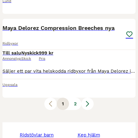
Lund
5
Maya Delorez Compression Breeches nya
Ridbyxor
Till salu
Nyskick
999 kr
Annonstyp
Skick
Pris
Säljer ett par vita helskodda ridbyxor från Maya Delorez i modellen Compression Breeches. Endast använda i max 1 timme, nyskick. Stl S. Nypris 1599kr och mitt pris 999kr. Information från Maya Delore
Uppsala
1
2
ridstövlar barn
kep hjälm