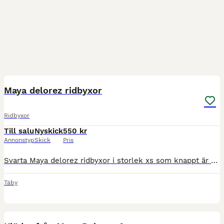
2
Maya delorez ridbyxor
Ridbyxor
Till salu
Nyskick
550 kr
Annonstyp
Skick
Pris
Svarta Maya delorez ridbyxor i storlek xs som knappt är använda. Inte slitna och inga hål. Nypris: 899kr. Endast för upphämtning i Stockholm (Täby) men kan även lämna de hos dig eller på en bestämd pl
Täby
4