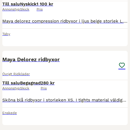
Till salu
Nyskick
1 100 kr
Annonstyp
Skick
Pris
Maya delorez compression ridbyxor i ljus beige storlek L. Endast använda en gång (ej vid ridning) men passade tyvärr inte mig. Lappen klippt, annars är de i nyskick. Kan skickas mot frakt eller hämtas
Täby
2
Maya Delorez ridbyxor
Övrigt Ridkläder
Till salu
Begagnad
280 kr
Annonstyp
Skick
Pris
Sköna blå ridbyxor i storleken XS. I tights material väldigt användbara. Använda men fortfarande i väldigt bra skick.
Enskede