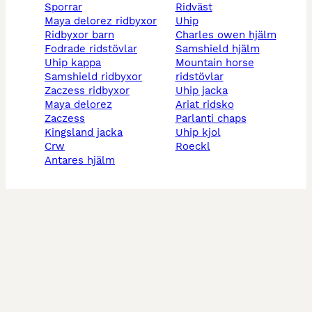
sporrar
ridväst
maya delorez ridbyxor
uhip
ridbyxor barn
charles owen hjälm
fodrade ridstövlar
samshield hjälm
uhip kappa
mountain horse
samshield ridbyxor
ridstövlar
zaczess ridbyxor
uhip jacka
maya delorez
ariat ridsko
zaczess
parlanti chaps
kingsland jacka
uhip kjol
crw
roeckl
antares hjälm