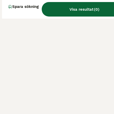
Spara sökning
Visa resultat
(
0
)