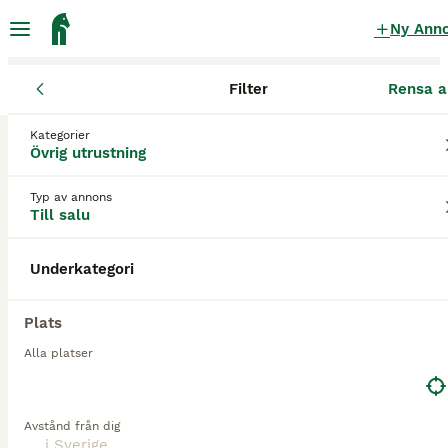
Ny Ann
Filter
Rensa a
Övrig utrustning
Kategorier
Utebox häst Övrig utrustning till salu
Övrig utrustning
i Sverige
Typ av annons
0 Övrig utrustning hittade
Till salu
1
Underkategorier
Filter
Underkategori
utebox häst
Plats
Spara sökning
Sortera
Alla platser
Avstånd från dig