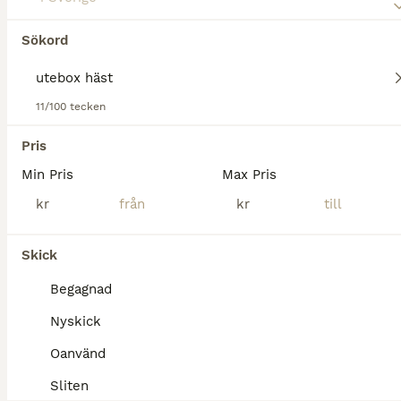
Sökord
Tyvärr hittades ingen Utebox häst Övrig
utrustning till salu.
Om du vill se framtida resultat för denna sökning, 
11/100 tecken
spara din sökning och invänta nya annonser.
Pris
Spara sökning
Min Pris
Max Pris
kr
kr
Skick
delaval
utebox
sadelskåp
hinderstöd
Begagnad
balkupa
sadelhängare trä
käpphäst
utebox häst
Nyskick
stallinredning
delaval klippmaskin
uteboxar
photizo
Oanvänd
Sliten