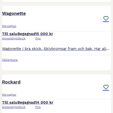
7
Wagonette
Körvagnar
Till salu
Begagnad
15 000 kr
Annonstyp
Skick
Pris
Wagonette i bra skick. Skivbromsar fram och bak. Har alltid stått under tak. Har använts till nordsvensk brukshäst. Finns I Vallentuna.
Vallentuna
2
Rockard
Körvagnar
Till salu
Begagnad
14 000 kr
Annonstyp
Skick
Pris