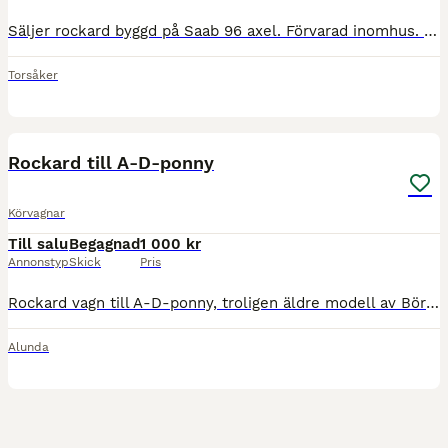
Säljer rockard byggd på Saab 96 axel. Förvarad inomhus. Punktering på ett däck men ett extra medföljer. Skaklarnas totala längd 155 cm, från mitten av fästöglan ca 135,5 cm. Bredd mellan skaklarna ca
Torsåker
3
Rockard till A-D-ponny
Körvagnar
Till salu
Begagnad
1 000 kr
Annonstyp
Skick
Pris
Rockard vagn till A-D-ponny, troligen äldre modell av Börjes i Tingsryd. Lätt och nätt modell med fjädring och svängel. Två olika slutsteg på skaklarna medföljer, så skaklarna kan anpassas efter häs
Alunda