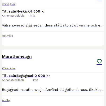
Körvagnar
Till salu
Nyskick
4 500 kr
Annonstyp
Skick
Pris
Välrenoverad gigg sedan dess stått i torrt utrymme och endast körts 2 - 3 ggr Vi har sänkt priset då vi ämnar sälja gården.
Holmsjö
8
Marathonvagn
Körvagnar
Till salu
Begagnad
10 000 kr
Annonstyp
Skick
Pris
Begagnad marathonvagn. Använd till gotlandsruss. Skaklarna går att länga. Förvaring under kusksätet.
Aneby