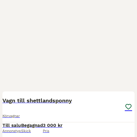
1
Vagn till shettlandsponny
Körvagnar
Till salu
Begagnad
3 000 kr
Annonstyp
Skick
Pris