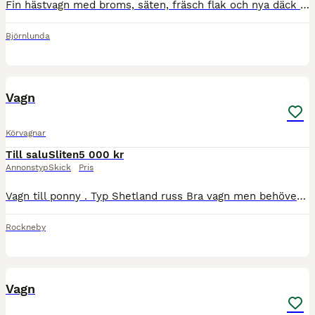
Fin hästvagn med broms, säten, fräsch flak och nya däck . Går att variera i längden. Passar till fjording, NSV , Ardenner mm
Björnlunda
9
Vagn
Körvagnar
Till salu
Sliten
5 000 kr
Annonstyp
Skick
Pris
Vagn till ponny . Typ Shetland russ Bra vagn men behöver en tvätt . Fotbroms på den Den har fjädring och är skön att åka på
Rockneby
8
Vagn