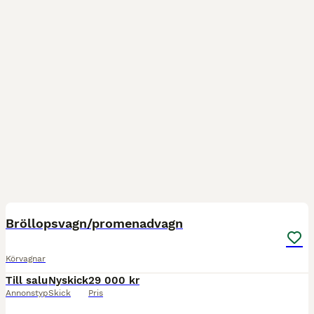
8
Bröllopsvagn/promenadvagn
Körvagnar
Till salu
Nyskick
29 000 kr
Annonstyp
Skick
Pris