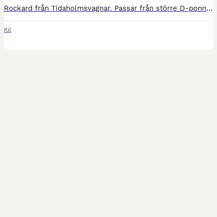
Rockard från Tidaholmsvagnar. Passar från större D-ponny till häst, har använts till Nordsvensk. Vagnen är i bra skick. Har förvarats inomhus.
Kil
2