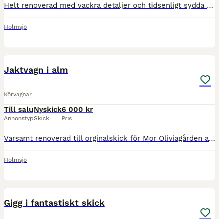
Helt renoverad med vackra detaljer och tidsenligt sydda dynor. Gummerade däck Säljes till ett mycket reducerat pris pga att vi ämnar sälja gården.
Holmsjö
8
Jaktvagn i alm
Körvagnar
Till salu
Nyskick
6 000 kr
Annonstyp
Skick
Pris
Varsamt renoverad till orginalskick för Mor Oliviagården av vagnsrenoveringsutbildningen i Ronneby. Sedan dess stått torrt och aldrig körts. Säljes till ett mycket reducerat pris pga av att vi ämnar
Holmsjö
6
Gigg i fantastiskt skick