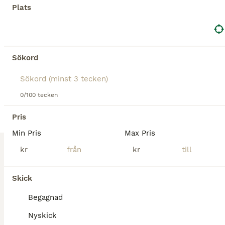
Annonstyp
Skick
Pris
Plats
Fin gig med söt korg, använd av liten storhäst. Spårvidd 138cm Broms. Kuskkil. Går lätt att ta isär och transportera.
Rosersberg
Sökord
5
ALLA ANNONSER
Maratonvagn Glinkowski
0/100 tecken
Körvagnar
Pris
Till salu
Begagnad
30 000 kr
Min Pris
Max Pris
Annonstyp
Skick
Pris
kr
kr
Passar B-D ponny. Vikt ca 150 kg inkl skacklar. Vändkransbroms. Vagnen har endast använts för tävling och lite träningar. Vi har annan vagn för vardagskörning. Alla hjullager nybytta. Finns i Skåne
Skick
Linderöd
Begagnad
Nyskick