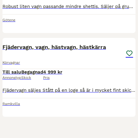
Robust liten vagn passande mindre shettis. Säljer på grund av att min blivit för stor. Finns i Kinne-Vedum.
Götene
3
Fjädervagn, vagn, hästvagn, hästkärra
Körvagnar
Till salu
Begagnad
4 999 kr
Annonstyp
Skick
Pris
Fjädervagn säljes Stått på en loge så är i mycket fint skick för sin ålder. 2 dubbla sitsar. Dvs plats för fyra. Skälkar finns, visas inte på bild.
Ramkvilla