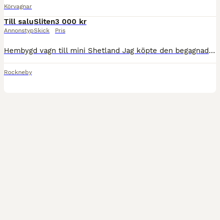
Körvagnar
Till salu
Sliten
3 000 kr
Annonstyp
Skick
Pris
Hembygd vagn till mini Shetland Jag köpte den begagnad så vet inte så mycket om den . Funkar bra till att hobby köra med .
Rockneby