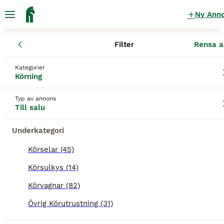
Ny Ann
Filter
Rensa a
Körning
Körvagnar
Södermanlands län
Kategorier
Körvagnar till salu
i Södermanlands län
Körning
82 Körning hittade
Typ av annons
Till salu
Körvagnar
Filter
Underkategori
Spara sökning
Sortera
Körselar (45)
1
BOOSTADE ANNONSER
Körsulkys (14)
BOOST
NH gig
Körvagnar (82)
Körvagnar
Övrig Körutrustning (31)
Till salu
Begagnad
9 000 kr