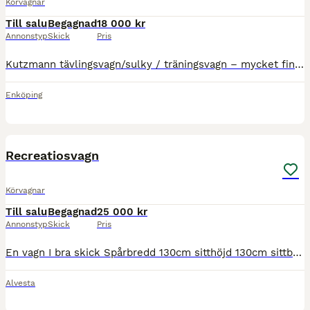
Körvagnar
Till salu
Begagnad
18 000 kr
Annonstyp
Skick
Pris
Kutzmann tävlingsvagn/sulky / träningsvagn – mycket fint skick, svart och grön. Säljer en smidig och stabil tvåhjulig sulky från Kutzmann. Perfekt som träningsvagn eller för fritidskörning eller till
Enköping
3
Recreatiosvagn
Körvagnar
Till salu
Begagnad
25 000 kr
Annonstyp
Skick
Pris
En vagn I bra skick Spårbredd 130cm sitthöjd 130cm sittbänk bak 70cm däck 3.00x23 Skivbromsar på alla 4 hjulen ställbara skaklar vikt 260kg viss transport kan ordnas vid intresse ring 070-566 77 72 el
Alvesta