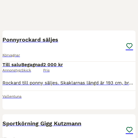
3
Ponnyrockard säljes
Körvagnar
Till salu
Begagnad
2 000 kr
Annonstyp
Skick
Pris
Rockard till ponny säljes. Skaklarnas längd är 193 cm, bredd 50 cm mellan skaklarna fram och 90 cm vid sitsen. Haft till rill liten C-ponny men ryms absolut även kat D och kanske liten storhäst.
Vallentuna
9
Sportkörning Gigg Kutzmann