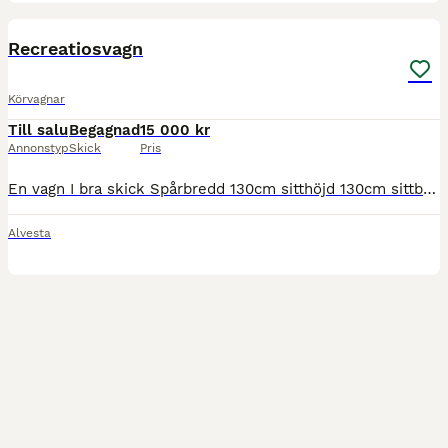
3
Recreatiosvagn
Körvagnar
Till salu
Begagnad
15 000 kr
Annonstyp
Skick
Pris
En vagn I bra skick Spårbredd 130cm sitthöjd 130cm sittbänk bak 70cm däck 3.00x23 Skivbromsar bak 2 par skaklar 150cm o 170cm parstång vikt 260kg viss transport kan ordnas vid intresse ring 070-566 77
Alvesta