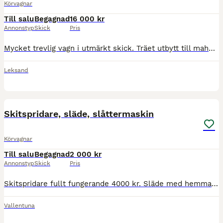
Körvagnar
Till salu
Begagnad
16 000 kr
Annonstyp
Skick
Pris
Mycket trevlig vagn i utmärkt skick. Träet utbytt till mahogny när vagnen köptes för att det var snyggare. Dock inte mycket använd pga sjukdom. Har alltid stått under tak.
Leksand
4
Skitspridare, släde, slåttermaskin
Körvagnar
Till salu
Begagnad
2 000 kr
Annonstyp
Skick
Pris
Skitspridare fullt fungerande 4000 kr. Släde med hemmagjord bräda att sitta på 2000 kr. Slåttermaskin i fint skick med extra kniv 5000 kr. Använda till nordsvensk brukshäst. Finns i Vallentuna.
Vallentuna