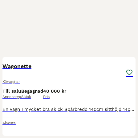
5
Wagonette
Körvagnar
Till salu
Begagnad
40 000 kr
Annonstyp
Skick
Pris
En vagn I mycket bra skick Spårbredd 140cm sitthöjd 140cm sittbänk bak 110cm Skivbromsar på alla 4 hjulen o mekanisk handbroms ställbara skaklar o parstång däck 3.00x23 luftfjädring vikt 380kg viss tr
Alvesta
8