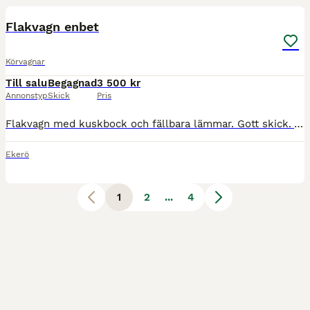
Flakvagn enbet
Körvagnar
Till salu
Begagnad
3 500 kr
Annonstyp
Skick
Pris
Flakvagn med kuskbock och fällbara lämmar. Gott skick. Vagnens mått i m: 3.70 (L) x 1.36 (B) Flakplan med uppfällda lämmar 1.25(B) x 2.37(L) Lämmhöjd 0.30(H) Från mark till flakplan 0.70(H) Någ
Ekerö
1
2
...
4