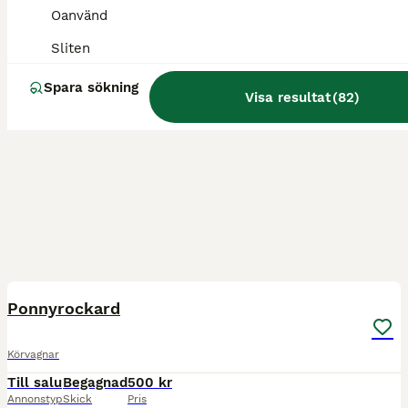
Oanvänd
Sliten
Spara sökning
Visa resultat
(
82
)
8
Ponnyrockard
Körvagnar
Till salu
Begagnad
500 kr
Annonstyp
Skick
Pris