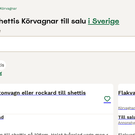
Körvagnar
shettis Körvagnar till salu
i Sverige
e
tis
g
2
nvagn eller rockard till shettis
Flakva
Körvagna
ad
Till sal
Annonsty