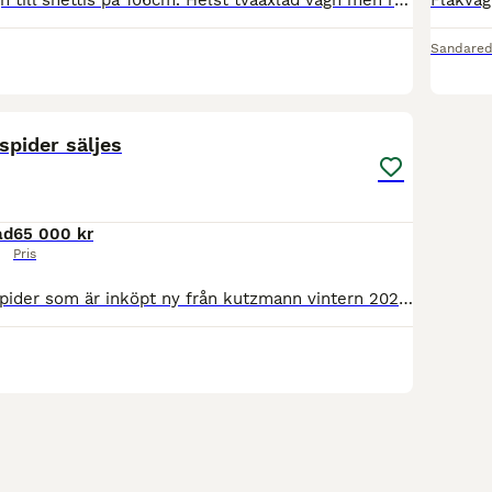
Önskar köpa vagn till shettis på 106cm. Helst tvåaxlad vagn men rockard är också vara av intresse. Sele med ergonomisk brösta även det önskvärt. Blekinge/Skåne med omnejd.
Sandare
4
spider säljes
ad
65 000 kr
Pris
Säljer min fina spider som är inköpt ny från kutzmann vintern 2022. Inte använd de senaste 1.5 åren då jag haft skadade hästar, men alltid stått under tak och servad varje år. Väldigt välskött. Jag