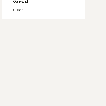
Oanvänd
Sliten