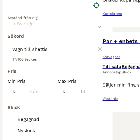
Karlskrona
Avstånd från dig
Sökord
Par + enbets 
Körvagnar
17/100 tecken
Till salu
Begagn
Pris
Annonstyp
Skick
Min Pris
Max Pris
kr
kr
Västerås
Skick
Begagnad
Nyskick