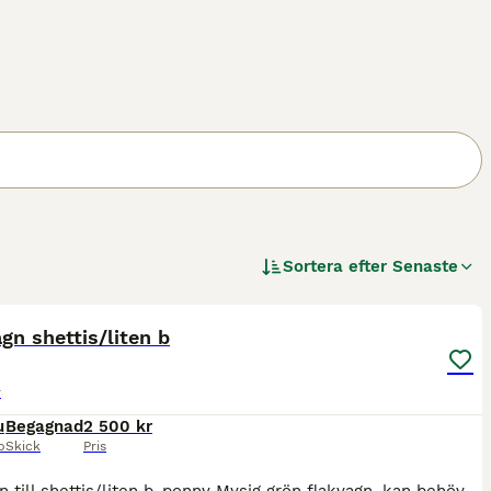
Sortera efter
Senaste
4
gn shettis/liten b
r
u
Begagnad
2 500 kr
p
Skick
Pris