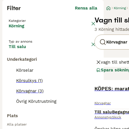
Filter
Rensa alla
Körning
Vagn till 
Kategorier
Körning
3 Körning hittad
Typ av annons
Körvagnar
Till salu
Underkategori
vagn till shet
Spara söknin
Körselar
Körsulkys (1)
KÖPES: marato
Körvagnar (3)
Övrig Körutrustning
Körvagnar
Till salu
Begagn
Plats
Annonstyp
Skick
Alla platser