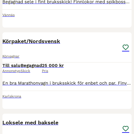
Begagnad sele i fint bruksskick! Finnlokor med spikbossa, nya uppehållsremmar och däckelgjord med tillhörande stroppar, enkel bukgjord, ryggstycke med svanskappa och selpinnar ingår. Ställbara dragläd
Vännäs
2
Körpaket/Nordsvensk
Körvagnar
Till salu
Begagnad
25 000 kr
Annonstyp
Skick
Pris
En bra Marathonvagn i bruksskick för enbet och par. Finvang i gott skick (allt original) för enbet och par. Parselen. Loksele. Säljes tillsammans för 25 000. Säljes även för sig. Tyvärr har jag just
Karlskrona
3
Loksele med baksele