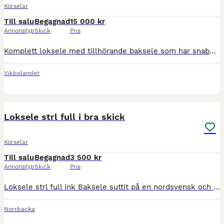
Körselar
Till salu
Begagnad
15 000 kr
Annonstyp
Skick
Pris
Komplett loksele med tillhörande baksele som har snabbspännen. Skakelremmar ingår. Svart läder. Mått på lokor 71 cm och dragläder 40 cm, finns bilder på måtten. Mjuk läderdäckel. Finns även svanska
Vikbolandet
4
Loksele strl full i bra skick
Körselar
Till salu
Begagnad
3 500 kr
Annonstyp
Skick
Pris
Loksele strl full ink Baksele suttit på en nordsvensk och ett halvblod . Använd ca 10 ggr lädret är mjukt o fint. Pris 3500 kan skickas mot frakt 295 kr
Norrbacka