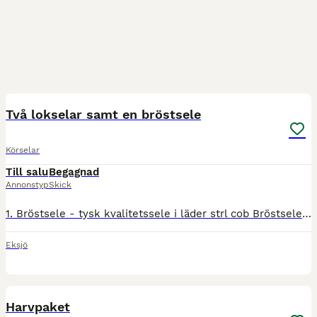
4
Två lokselar samt en bröstsele
Körselar
Till salu
Begagnad
Annonstyp
Skick
1. Bröstsele - tysk kvalitetssele i läder strl cob Bröstsele i storlek COB. Mycket lite använd inklusive en extra helt ny däckel med snabbfäste för skaklarna. - Komplett sele inkl. svanskappa (ej bak
Eksjö
2
Harvpaket