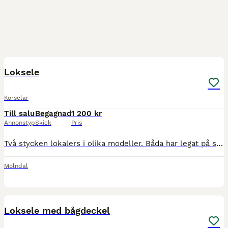
11
Loksele
Körselar
Till salu
Begagnad
1 200 kr
Annonstyp
Skick
Pris
Två stycken lokalers i olika modeller. Båda har legat på stinker och Nordsvensk. 1. Mycket gott skick. Tänkt pris 3000, eller seriöst bud. 2. Äldre, men mycket kvar att ge. Dock så är ett spänne tra
Mölndal
9
Loksele med bågdeckel