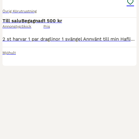
Övrig Körutrustning
Till salu
Begagnad
1 500 kr
Annonstyp
Skick
Pris
2 st harvar 1 par draglinor 1 svängel Annvänt till min Haflinger vid harv av ridbana Finns även loksele andra bild för 4500:-
Mjöhult