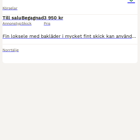
Körselar
Till salu
Begagnad
3 950 kr
Annonstyp
Skick
Pris
Fin loksele med bakläder i mycket fint skick kan användas till Fjording eller D ponny. Kan skickas också
Norrtälje