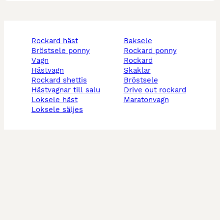
rockard häst
baksele
bröstsele ponny
rockard ponny
vagn
rockard
hästvagn
skaklar
rockard shettis
bröstsele
hästvagnar till salu
drive out rockard
loksele häst
maratonvagn
loksele säljes