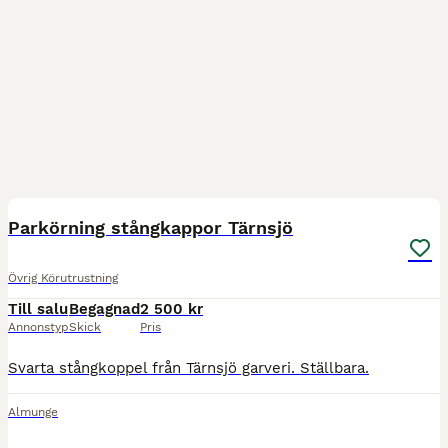
1
Parkörning stångkappor Tärnsjö
Övrig Körutrustning
Till salu
Begagnad
2 500 kr
Annonstyp
Skick
Pris
Svarta stångkoppel från Tärnsjö garveri. Ställbara.
Almunge