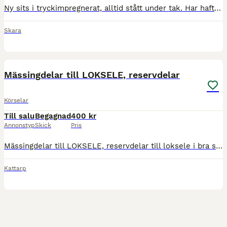
Ny sits i tryckimpregnerat, alltid stått under tak. Har haft den till min haflinger men passar till större häst också. 2500 kr el bud Remsele, 300 kr och loksele, 1000 kr finns också till salu.
Skara
2
Mässingdelar till LOKSELE, reservdelar
Körselar
Till salu
Begagnad
400 kr
Annonstyp
Skick
Pris
Mässingdelar till LOKSELE, reservdelar till loksele i bra skick finns i Helsingborg, men kan skickas mot fraktkostnad Köp via Blocket så ingår frakten i priset
Kattarp