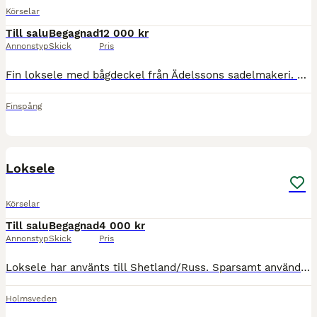
Körselar
Till salu
Begagnad
12 000 kr
Annonstyp
Skick
Pris
Fin loksele med bågdeckel från Ädelssons sadelmakeri. Lokorna är storlek 32”, bakselen är storlek full samt huvudlaget är storlek full. Bettet är en Liverpool-stång och storlek 12,5. Finns även en ro
Finspång
5
Loksele
Körselar
Till salu
Begagnad
4 000 kr
Annonstyp
Skick
Pris
Loksele har använts till Shetland/Russ. Sparsamt använd. Yttermått på loke 65 cm Innermått på stoppningen 43 cm
Holmsveden