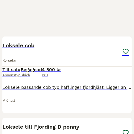
6
Loksele cob
Körselar
Till salu
Begagnad
4 500 kr
Annonstyp
Skick
Pris
Loksele passande cob typ hafflinger fjordhjäst. Ligger an bra ,hela bossor 4500- Finns även 2 harvar draglinor samt svängel som annvänts till att harva ridbana 1500:-
Mjöhult
2
Loksele till Fjording D ponny