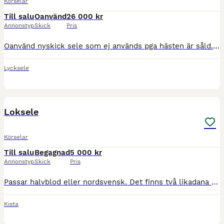
Körselar
Till salu
Oanvänd
26 000 kr
Annonstyp
Skick
Pris
Oanvänd nyskick sele som ej används pga hästen är såld. Tärnsjö läder lokor ca.70 cm. Mkt fin. Kan skickas.
Lycksele
3
Loksele
Körselar
Till salu
Begagnad
5 000 kr
Annonstyp
Skick
Pris
Passar halvblod eller nordsvensk. Det finns två likadana selar. Den ena har 79 cm långa lokor och den andra har 84 cm långa lokor
Kista