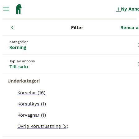
Ny Ann
Filter
Rensa a
Körning
Kategorier
Loksele Körning till salu
i Sverige
Körning
20 Körning hittade
Typ av annons
Till salu
1
Underkategorier
Filter
Underkategori
loksele
Körselar (16)
Spara sökning
Sortera
Körsulkys (1)
PRO
Körvagnar (1)
Övrig Körutrustning (2)