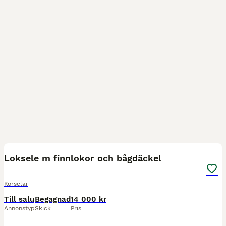
5
Loksele m finnlokor och bågdäckel
Körselar
Till salu
Begagnad
14 000 kr
Annonstyp
Skick
Pris