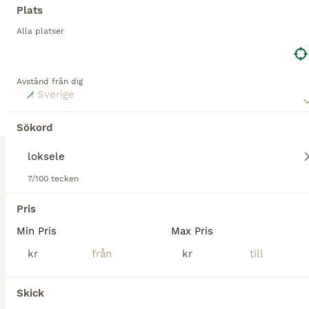
Plats
Alla platser
Avstånd från dig
2
Loksele
Sökord
Körselar
Till salu
Begagnad
5 500 kr
7/100 tecken
Annonstyp
Skick
Pris
Pris
Fin loksele med baksele säljes vid snabb affär prutbart Passar bäst till nordsvensk ardenner eller annan stor häst
Min Pris
Max Pris
Norrtälje
kr
kr
2
Skick
Svart loksele