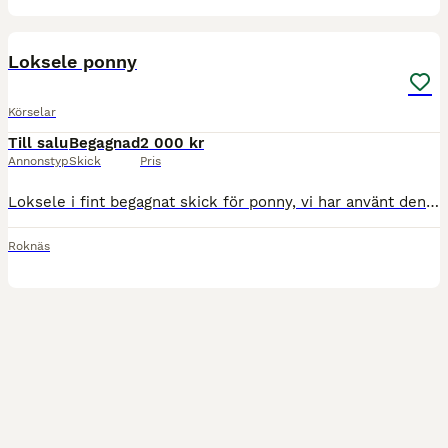
1
Loksele ponny
Körselar
Till salu
Begagnad
2 000 kr
Annonstyp
Skick
Pris
Loksele i fint begagnat skick för ponny, vi har använt den på en maxad b-ponny Finns i Piteå. Kan skickas, köpare betalar frakt.
Roknäs