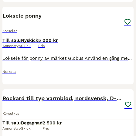
6
Loksele ponny
Körselar
Till salu
Nyskick
5 000 kr
Annonstyp
Skick
Pris
Loksele för ponny av märket Globus Använd en gång men då ponnyn inte trivdes med släden hamnade lokselen på hyllan Mått från Globus hemsida:Strl ponny Lokor totalt: 65 cm Mellan övre och nedre lokre
Norrala
5
Rockard till typ varmblod, nordsvensk, D-ponny,
Körsulkys
Till salu
Begagnad
2 500 kr
Annonstyp
Skick
Pris