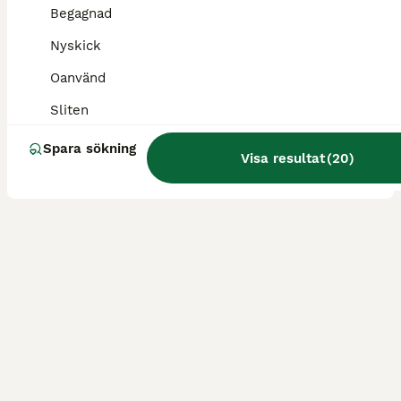
Begagnad
Körselar
Nyskick
Till salu
Begagnad
2 500 kr
Oanvänd
Annonstyp
Skick
Pris
Sliten
Fint svart lokelse använt på mindre ardenner men som inte använts på 2 år nu så är lite stelt. Komplett inkl svanskappa. Lokorna 79cm Dragläder 55cm Kan skickas med blocket för billigare frakt
Spara sökning
Visa resultat
(
20
)
Eskilstuna