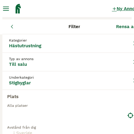
Ny Ann
Filter
Rensa a
Hästutrustning
Stigbyglar
Kategorier
Freejumps Stigbyglar till salu
i Sverige
Hästutrustning
1 Hästutrustning hittade
Typ av annons
Till salu
1
Stigbyglar
Filter
Underkategori
Stigbyglar
freejumps
Spara sökning
Sortera
Plats
4
Alla platser
Freejump stigbyglar i fint skick
Avstånd från dig
Stigbyglar