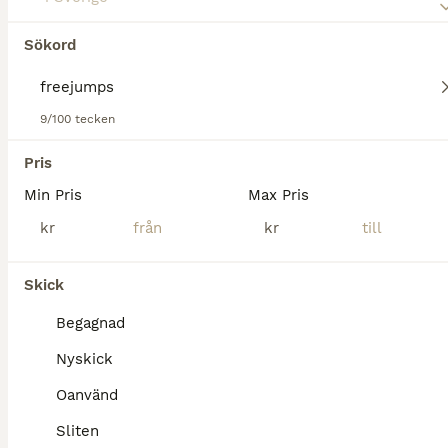
Begagnad
Soft up Pro+
1 500 kr
Skick
Modell
Pris
Sökord
Säljer ett par blå/svarta stigbyglar från freejump. De är lätta, stabila och ger bra grepp tack vare den räfflade fotplattan med piggar. Perfekta för både träning och tävling. Den öppna sidan gör att
Bålsta
9/100 tecken
Pris
Min Pris
Max Pris
kr
kr
Skick
Begagnad
Nyskick
Oanvänd
Sliten