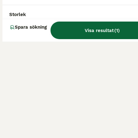
Storlek
Spara sökning
Visa resultat
(
1
)