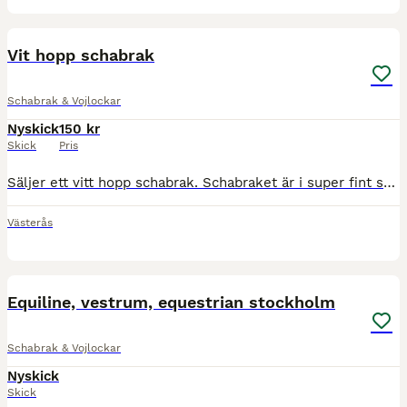
2
Vit hopp schabrak
Schabrak & Vojlockar
Nyskick
150 kr
Skick
Pris
Säljer ett vitt hopp schabrak. Schabraket är i super fint skick och ändats andvänt en gång. Passar ponny men liten storhäst hade också funkat.
Västerås
5
Equiline, vestrum, equestrian stockholm
Schabrak & Vojlockar
Nyskick
Skick