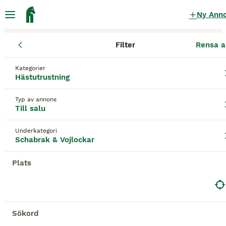
Ny Ann
Filter
Rensa a
Hästutrustning
Schabrak & Vojlockar
Stockholms län
Kategorier
Schabrak & Vojlockar till salu
Hästutrustning
i Stockholms län
Typ av annons
511 Hästutrustning hittade
Till salu
Schabrak & Vojlockar
Filter
Underkategori
Schabrak & Vojlockar
Spara sökning
Sortera
1
Plats
E logga huva + schabrak
Schabrak & Vojlockar
Sökord
Begagnad
E logga
900 kr