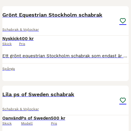
3
Grönt Equestrian Stockholm schabrak
Schabrak & Vojlockar
Nyskick
400 kr
Skick
Pris
Ett grönt equestrian Stockholm schabrak som endast är använt två gånger. Det finns inga defekter.
Spånga
3
Lila ps of Sweden schabrak
Schabrak & Vojlockar
Oanvänd
Ps of Sweden
500 kr
Skick
Modell
Pris