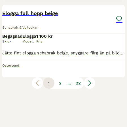
2
Elogga full hopp beige
Schabrak & Vojlockar
Begagnad
Elogga
1 100 kr
Skick
Modell
Pris
Jätte fint elogga schabrak beige, snyggare färg än på bilden. Använt sparsamt på tävling så i väldigt fint skick.
Östersund
1
2
...
22