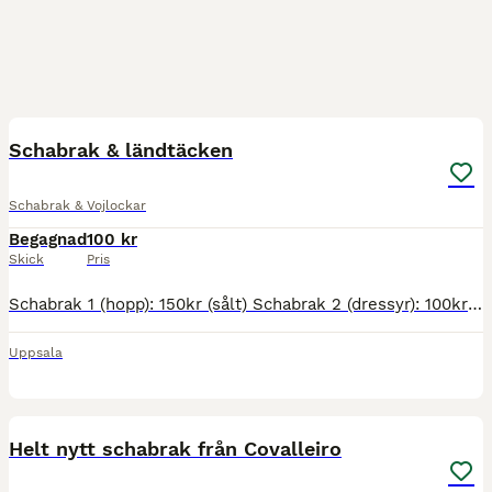
16
Schabrak & ländtäcken
Schabrak & Vojlockar
Begagnad
100 kr
Skick
Pris
Schabrak 1 (hopp): 150kr (sålt) Schabrak 2 (dressyr): 100kr Resterande schabrak: 40kr/st Ländtäcken: 100kr/st Allt storlek full, skick enligt bilder, finns i Uppsala för upphämtning eller skickas med
Uppsala
4
Helt nytt schabrak från Covalleiro