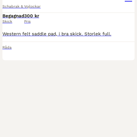
Schabrak & Vojlockar
Begagnad
300 kr
Skick
Pris
Western felt saddle pad, i bra skick. Storlek full.
Råda