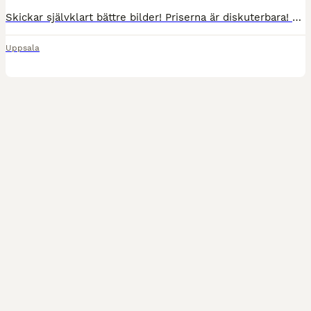
Skickar självklart bättre bilder! Priserna är diskuterbara! Tvättas innan de skickas! Kolla gärna min profil för kommer sälja av det mesta🙏 Equiline svart vitt: fint skick, 800kr Equiline blå rosa:
Uppsala