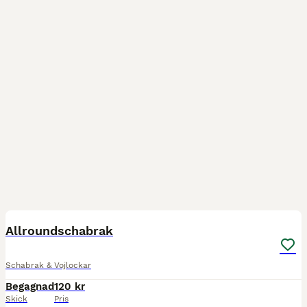
5
Allroundschabrak
Schabrak & Vojlockar
Begagnad
120 kr
Skick
Pris