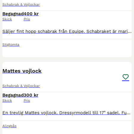
Schabrak & Vojlockar
Begagnad
400 kr
Skick
Pris
Säljer fint hopp schabrak från Equipe. Schabraket är marinblåttt i storlek full. Priset är 400 kr.
Stigtomta
2
Mattes vojlock
Schabrak & Vojlockar
Begagnad
300 kr
Skick
Pris
En trevlig Mattes vojlock. Dressyrmodell till 17" sadel. Funkar säkert till 16" med. Fickor för ilägg men de saknas. Spårbar frakt 124kr
Alingsås