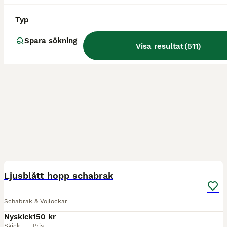
Typ
Spara sökning
Visa resultat
(
511
)
1
Ljusblått hopp schabrak
Schabrak & Vojlockar
Nyskick
150 kr
Skick
Pris