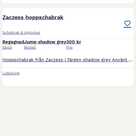
2
Zaczess hoppschabrak
Schabrak & Vojlockar
Begagnad
Jump shadow grey
300 kr
Skick
Modell
Pris
Hoppschabrak från Zaczess i färgen shadow grey Använt men fint skick, storlek full 300kr fraktkostnad
Lidköping