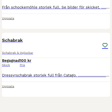
Från schockemöhle storlek full. Se bilder för skicket. ............................................
Uppsala
2
Schabrak
Schabrak & Vojlockar
Begagnad
100 kr
Skick
Pris
Dressyrschabrak storlek full från Catago. .........................................................
Uppsala