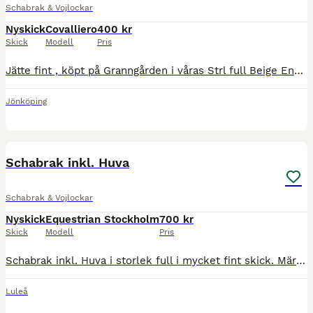
Schabrak & Vojlockar
Nyskick
Covalliero
400 kr
Skick
Modell
Pris
Jätte fint , köpt på Granngården i våras Strl full Beige Endast provad ( ej riden i ) Dressyr full
Jönköping
1
Schabrak inkl. Huva
Schabrak & Vojlockar
Nyskick
Equestrian Stockholm
700 kr
Skick
Modell
Pris
Schabrak inkl. Huva i storlek full i mycket fint skick. Märket är Equestrian Stockholm. Pris: 700kr
Luleå