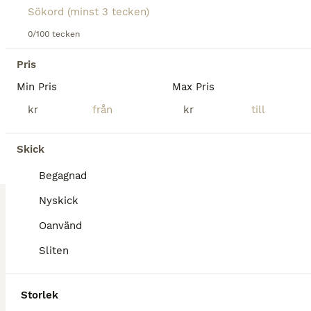
Skick
Modell
Pris
Säljer e logga / Equiline huva och schabrak i storlek ponny. Inga hål eller så, men i använt skick. Köparen står för frakten eller hämtar i Stenungsund :)
0/100 tecken
Pris
Stenungsön
Min Pris
Max Pris
3
kr
kr
Mias RS schabrak 17"
Skick
Schabrak & Vojlockar
Begagnad
Begagnad
300 kr
Skick
Pris
Nyskick
Klippta stroppar. Storlek 17" dressyrmodell. I använt skick, se bilder. .........................
Oanvänd
Sliten
Uppsala
Storlek