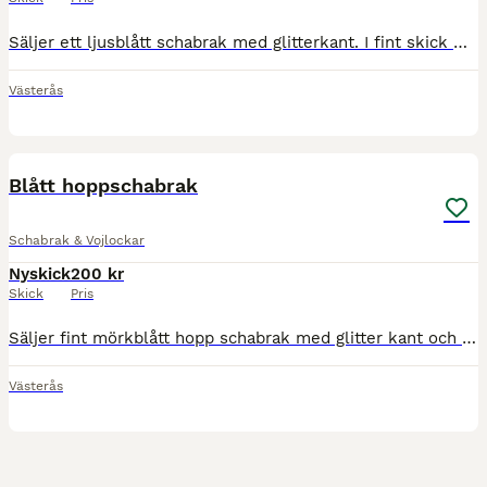
Säljer ett ljusblått schabrak med glitterkant. I fint skick men andvänd en gång.
Västerås
2
Blått hoppschabrak
Schabrak & Vojlockar
Nyskick
200 kr
Skick
Pris
Säljer fint mörkblått hopp schabrak med glitter kant och detaljer. Passar även ponny! Använt en gång men i super fint skick.
Västerås