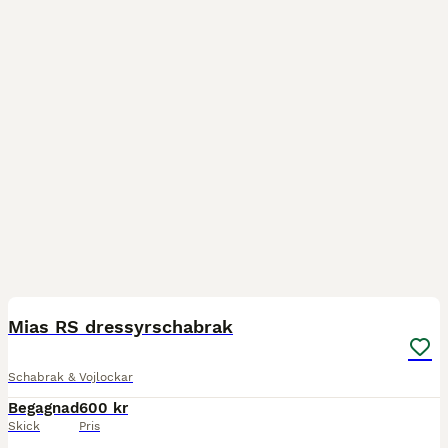
5
Mias RS dressyrschabrak
Schabrak & Vojlockar
Begagnad
600 kr
Skick
Pris