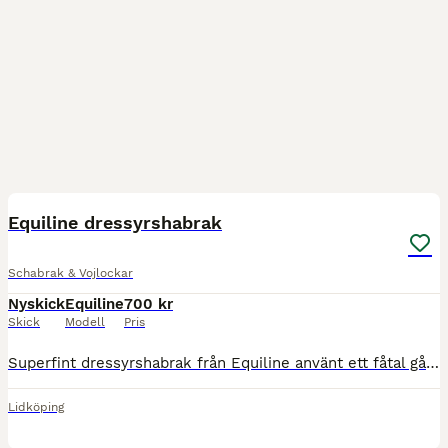
2
Equiline dressyrshabrak
Schabrak & Vojlockar
Nyskick
Equiline
700 kr
Skick
Modell
Pris
Superfint dressyrshabrak från Equiline använt ett fåtal gånger Marinblått storlek full 700kr fraktkostnad
Lidköping