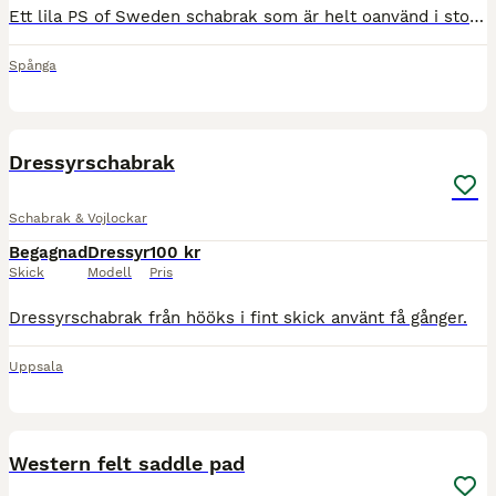
Ett lila PS of Sweden schabrak som är helt oanvänd i storlek full.
Spånga
2
Dressyrschabrak
Schabrak & Vojlockar
Begagnad
Dressyr
100 kr
Skick
Modell
Pris
Dressyrschabrak från hööks i fint skick använt få gånger.
Uppsala
3
Western felt saddle pad