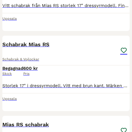
Vitt schabrak från Mias RS storlek 17" dressyrmodell. Finns märken från sadeln. ........................
Uppsala
3
Schabrak Mias RS
Schabrak & Vojlockar
Begagnad
600 kr
Skick
Pris
Storlek 17" i dressyrmodell. Vitt med brun kant. Märken efter sadeln finns, se bilder. ............
Uppsala
4
Mias RS schabrak