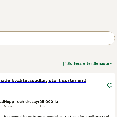
Sortera efter
Senaste
1
ade kvalitetssadlar, stort sortiment!
ad
Hopp- och dressyr
25 000 kr
Modell
Pris