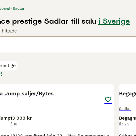
stning
Sadlar
e prestige Sadlar till salu
i Sverige
 hittade
restige
g
4
a Jump säljer/Bytes
Begagn
Sadlar
jump
13 000 kr
Begagn
Pris
Skick