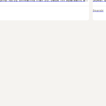
Prestige Roma Jump 18/32 omvärmd från 33. Jätte fin sparsamt använd som ny. Livstidsgaranti på bommen Svart ingår svarta Prestige kalvskinsläder Även intresserad av byte till en 17” sadel normal i bo
Sparsör