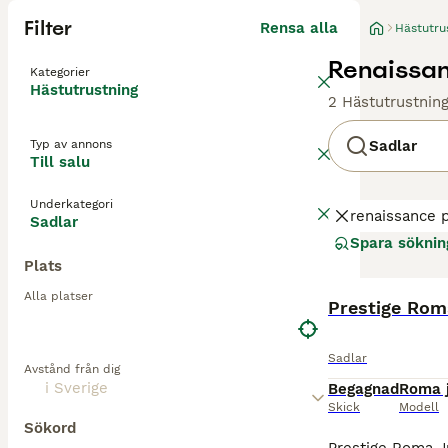
Filter
Rensa alla
Hästutru
Renaissanc
Kategorier
Hästutrustning
2 Hästutrustning
Typ av annons
Sadlar
Till salu
Underkategori
renaissance p
Sadlar
Spara söknin
Plats
Alla platser
Prestige Rom
Sadlar
Avstånd från dig
Begagnad
Roma 
Skick
Modell
Sökord