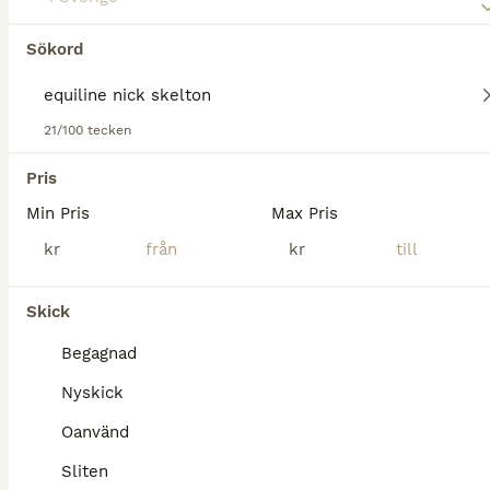
Sadlar
Begagnad
Nick Skelton
12 000 kr
Sökord
Skick
Modell
Pris
Säljer en brun Equiline Nick Skelton hoppsadel i storlek 17" med medium bomvidd. Sadeln är i bra bruksskick och har varit en mycket trevlig sadel att rida i. Den passar bäst på en mindre storhäst ell
21/100 tecken
Gävle
Pris
Min Pris
Max Pris
kr
kr
Skick
Begagnad
Nyskick
Oanvänd
Sliten