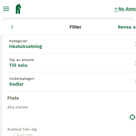
Ny Ann
Filter
Rensa a
Hästutrustning
Sadlar
Kategorier
Equiline nick skelton Sadlar till salu
Hästutrustning
i Sverige
Typ av annons
1 Hästutrustning hittade
Till salu
1
Sadlar
Filter
Underkategori
Sadlar
equiline nick skelton
Plats
Spara sökning
Sortera
Alla platser
5
Equiline Nick Skelton hoppsadel 17"
Avstånd från dig