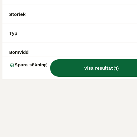
Storlek
Typ
Bomvidd
Spara sökning
Visa resultat
(
1
)