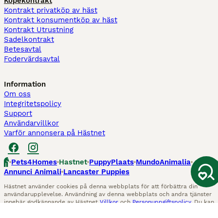
Köpekontrakt
Kontrakt privatköp av häst
Kontrakt konsumentköp av häst
Kontrakt Utrustning
Sadelkontrakt
Betesavtal
Fodervärdsavtal
Information
Om oss
Integritetspolicy
Support
Användarvillkor
Varför annonsera på Hästnet
Pets4Homes
Hastnet
PuppyPlaats
MundoAnimalia
Annunci Animali
Lancaster Puppies
Hästnet använder cookies på denna webbplats för att förbättra din
användarupplevelse. Användning av denna webbplats och andra tjänster
innebär godkännande av Hästnet
Villkor
och
Personuppgiftspolicy
. Du kan
när som helst
Hantera preferenser
.