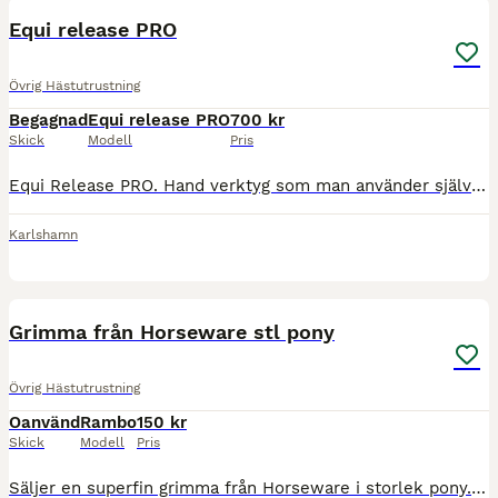
Equi release PRO
Övrig Hästutrustning
Begagnad
Equi release PRO
700 kr
Skick
Modell
Pris
Equi Release PRO. Hand verktyg som man använder själv på hästen för att släppa på spänningar i hästens kropp. Sök på Equi-release PRO equine therapist för filmer på Facebook. Har två, så säljer den
Karlshamn
3
Grimma från Horseware stl pony
Övrig Hästutrustning
Oanvänd
Rambo
150 kr
Skick
Modell
Pris
Säljer en superfin grimma från Horseware i storlek pony. Sparsamt använd så den är i bra skick. "RAMBO GRIMMA" i färgen whitney gold Finns i Karlakrona men kan också skickas mot portokostnad.