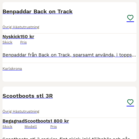
Benpaddar Back on Track
Övrig Hästutrustning
Nyskick
150 kr
Skick
Pris
Benpaddar från Back on Track, sparsamt använda, i toppskick!
Karlskrona
2
Scootboots stl 3R
Övrig Hästutrustning
Begagnad
Scootboots
1 800 kr
Skick
Modell
Pris