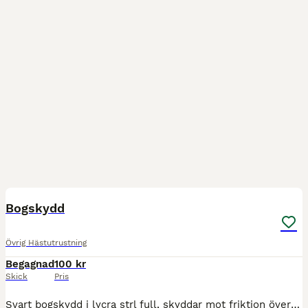
1
Bogskydd
Övrig Hästutrustning
Begagnad
100 kr
Skick
Pris
Svart bogskydd i lycra strl full, skyddar mot friktion över bogarna, fästs med spänne som går under magen. Använt men fint skick.