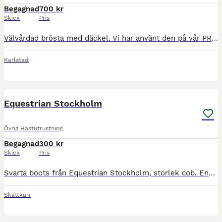
Begagnad
700 kr
Skick
Pris
Välvårdad brösta med däckel. Vi har använt den på vår PRE och vår kallblodsponny (maxad D) och dragit bob och tolkat skidor på vintern. Mjukt och fint läder. BVSA
Karlstad
4
Equestrian Stockholm
Övrig Hästutrustning
Begagnad
300 kr
Skick
Pris
Svarta boots från Equestrian Stockholm, storlek cob. Endast testade med prislappen kvar.
Skattkärr