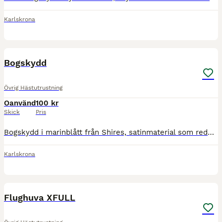
Karlskrona
2
Bogskydd
Övrig Hästutrustning
Oanvänd
100 kr
Skick
Pris
Bogskydd i marinblått från Shires, satinmaterial som reducerar friktion mot bogarna, aldrig använt. Strl full.
Karlskrona
4
Flughuva XFULL