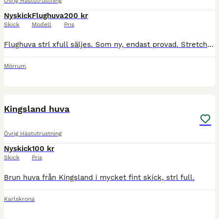
Övrig Hästutrustning
Nyskick
Flughuva
200 kr
Skick
Modell
Pris
Flughuva strl xfull säljes. Som ny, endast provad. Stretchigt material med dragkedja. Kan skickas.
Mörrum
1
Kingsland huva
Övrig Hästutrustning
Nyskick
100 kr
Skick
Pris
Brun huva från Kingsland i mycket fint skick, strl full.
Karlskrona