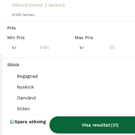
Brunt pannband med gulddetaljer från Furion Equestrian. Storlek Cob
0/100 tecken
Karlstad
Pris
1
Min Pris
Max Pris
Sadelgjord
kr
kr
Övrig Hästutrustning
Skick
Begagnad
100 kr
Begagnad
Skick
Pris
Nyskick
Sadelgjord Protector Brun 130 cm.
Oanvänd
Karlstad
Sliten
Spara sökning
Visa resultat
(
21
)