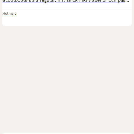
Scootboots stl 3 regular, fint skick inkl tillbehör och påse. Kan skickas mot porto eller tas till Karlskrona.
Holmsjö
14