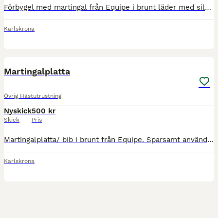
Förbygel med martingal från Equipe i brunt läder med silverspännen, strl full. Använd men i superfint skick! Nypris 2900kr
Karlskrona
1
Martingalplatta
Övrig Hästutrustning
Nyskick
500 kr
Skick
Pris
Martingalplatta/ bib i brunt från Equipe. Sparsamt använd, superfint skick! Nypris 1200kr
Karlskrona