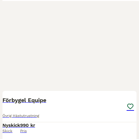
3
Förbygel Equipe
Övrig Hästutrustning
Nyskick
990 kr
Skick
Pris