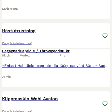
Karlskrona
7
Hästutrustning
Övrig Hästutrustning
Begagnad
Capriole / Throwgood
80 kr
Skick
Modell
Pris
*Enbart Halstäcke capriole lila 100gr oanvänt 80:-. * Sadel 17’ throwgood (hööks), sparsamt använd. Skön att rida i, passar häst med kort & bred rygg. Mer info kommer. 2500:- *Loksele med renovering
Jämjö
6
Klippmaskin Wahl Avalon
Övrig Hästutrustning