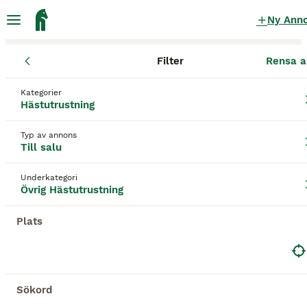
Ny Ann
Filter
Rensa a
Hästutrustning
Övrig Hästutrustning
Värmlands län
Karlstad
Kategorier
Övrig Hästutrustning till salu
i Karlstad
Hästutrustning
21 Hästutrustning hittade
Typ av annons
Till salu
Övrig Hästutrustning
Filter
Underkategori
Spara sökning
Sortera
Övrig Hästutrustning
1
Plats
Pannband Furion Equestrian
Övrig Hästutrustning
Nyskick
500 kr
Sökord
Skick
Pris