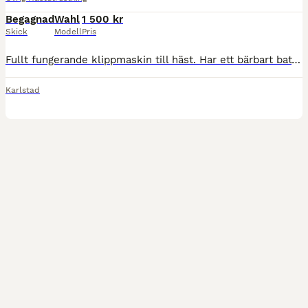
Begagnad
Wahl
1 500 kr
Skick
Modell
Pris
Fullt fungerande klippmaskin till häst. Har ett bärbart batteri som gör att man slipper en sladd som hänger. Fint skick. Rengjord, men lite hästhår medföljer. En söm har släppt i hållaren till batteri
Karlstad