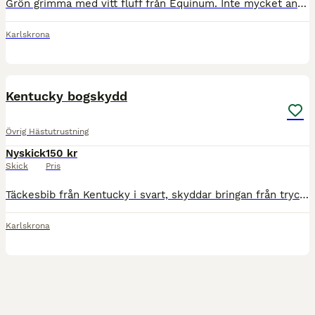
Grön grimma med vitt fluff från Equinum. Inte mycket använd och säljs tvättad. Storlek Cob
Karlskrona
2
Kentucky bogskydd
Övrig Hästutrustning
Nyskick
150 kr
Skick
Pris
Täckesbib från Kentucky i svart, skyddar bringan från tryck av spännena på täcken. Strl full, knappt använt, perfekt skick. Nypris 600kr
Karlskrona