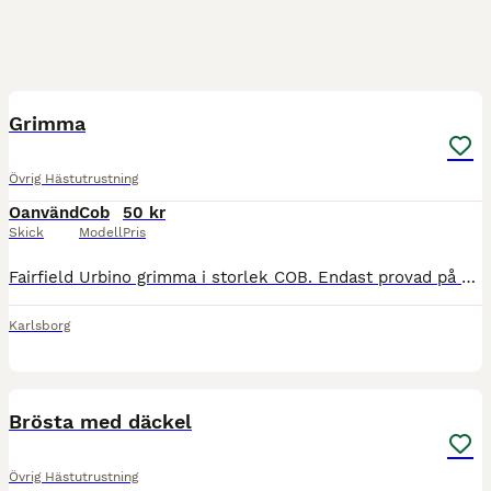
1
Grimma
Övrig Hästutrustning
Oanvänd
Cob
50 kr
Skick
Modell
Pris
Fairfield Urbino grimma i storlek COB. Endast provad på hästen men för liten. Lite mindre i storlek
Karlsborg
1
Brösta med däckel
Övrig Hästutrustning