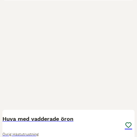
1
Huva med vadderade öron
Övrig Hästutrustning