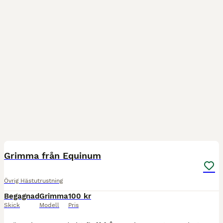
4
Grimma från Equinum
Övrig Hästutrustning
Begagnad
Grimma
100 kr
Skick
Modell
Pris