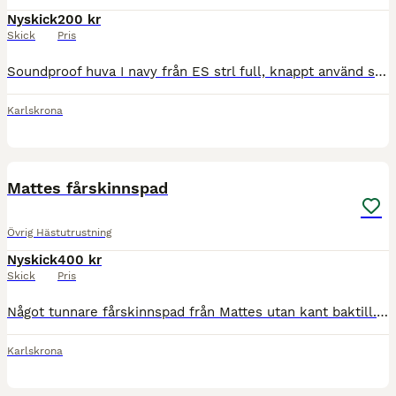
Nyskick
200 kr
Skick
Pris
Soundproof huva I navy från ES strl full, knappt använd superfint skick! Nypris 600kr
Karlskrona
3
Mattes fårskinnspad
Övrig Hästutrustning
Nyskick
400 kr
Skick
Pris
Något tunnare fårskinnspad från Mattes utan kant baktill. Superfint skick!
Karlskrona
1