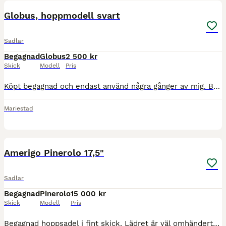
Globus, hoppmodell svart
Sadlar
Begagnad
Globus
2 500 kr
Skick
Modell
Pris
Köpt begagnad och endast använd några gånger av mig. Bra skick! Passar varken mig eller unghästen.
Mariestad
6
Amerigo Pinerolo 17,5"
Sadlar
Begagnad
Pinerolo
15 000 kr
Skick
Modell
Pris
Begagnad hoppsadel i fint skick. Lädret är väl omhändertaget med normalt slitage. Sadeln köptes till min häst som ung och har passat bra på honom under alla dessa år. Passar häst med hög manke. * Sit