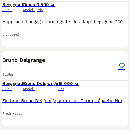
Begagnad
Donau
3 500 kr
Skick
Modell
Pris
Hoppsadel i begagnat men gott skick. Köpt begagnad 2008. Sparsamt använd de senaste åren. Rekommenderar att omstoppning görs. Bomvinkel ca 75 grader. Under översta kåpan på höger sida har sömmen slä
Lidköping
7
Bruno Delgrange
Sadlar
Begagnad
Bruno Delgrange
15 000 kr
Skick
Modell
Pris
Fin brun Bruno Delgrange, Virtouse. 17 tum, kåpa 4A. Normal mot vid i bommen. Köptes begagnad 2022 från Hannas Sadelbod. Har inte används de senaste 2 åren utan förvarats inomhus. Årsmodell 2013. H
Fredriksdal
7