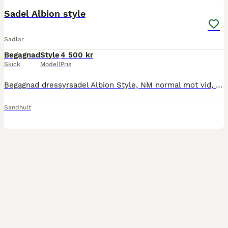
Sadel Albion style
Sadlar
Begagnad
Style
4 500 kr
Skick
Modell
Pris
Begagnad dressyrsadel Albion Style, NM normal mot vid, 17. I gott skick, väldigt skön att rida i. Färg- brun.
Sandhult