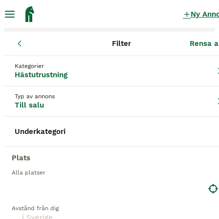
Ny Ann
Filter
Rensa a
Hästutrustning
Kategorier
Begagnad Hästutrustning till salu
i Sverige
Hästutrustning
178 Hästutrustning hittade
Typ av annons
Till salu
1
Underkategorier
Filter
Underkategori
begagnad
Spara sökning
Sortera
Plats
3
Alla platser
BOOSTADE ANNONSER
BOOST
Equipe expression 17.5
Avstånd från dig
Sadlar