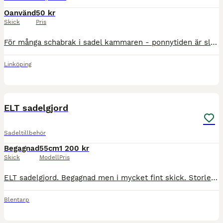
Oanvänd
50 kr
Skick
Pris
För många schabrak i sadel kammaren - ponnytiden är slut. Finns i Linköping Stl ponny om inget annat anges Både nya och begagnade Trinity mörk marin, 250:- Trinity vitt, stl cob, 250:- HKM nytt,
Linköping
3
ELT sadelgjord
Sadeltillbehör
Begagnad
55cm
1 200 kr
Skick
Modell
Pris
ELT sadelgjord. Begagnad men i mycket fint skick. Storlek: 55cm. Skickas mot fraktkostnad. Blentarp Skåne
Blentarp