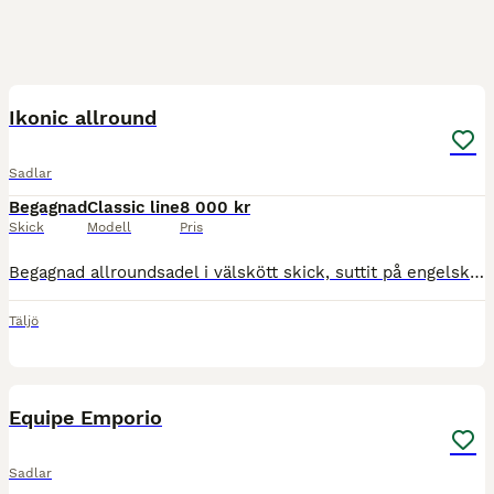
8
Ikonic allround
Sadlar
Begagnad
Classic line
8 000 kr
Skick
Modell
Pris
Begagnad allroundsadel i välskött skick, suttit på engelskt fullblod med hög, lång manke Omstoppad för ca 2år sedan Utbytbara koppjärn, sitter M/W idag, finns Medium som man kan få med
Täljö
2
Equipe Emporio
Sadlar