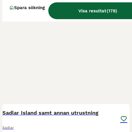
Spara sökning
Visa resultat
(
178
)
12
BOOST
Sadlar Island samt annan utrustning
Sadlar