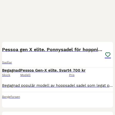
3
Pessoa gen X elite. Ponnysadel för hoppning
Sadlar
Begagnad
Pessoa Gen-X elite. Svart
4 700 kr
Skick
Modell
Pris
Begagnad populär modell av hoppsadel sadel som legat på en D och en C ponny med rak rygg. (Se bild på C-ponnyn.) En sadel som brukar passar många ponnysar. Pessoa Gen-X elit, MW, 16”.
Bergeforsen
5