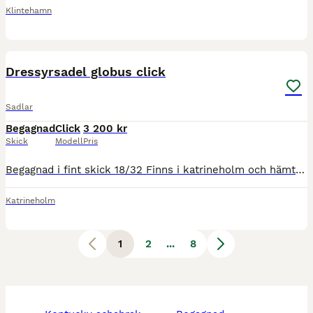
Klintehamn
3
Dressyrsadel globus click
Sadlar
Begagnad
Click
3 200 kr
Skick
Modell
Pris
Begagnad i fint skick 18/32 Finns i katrineholm och hämtas här alt köparen står för frakten Lånas ej ut Priset kan diskuteras vid snabb affär
Katrineholm
1
2
...
8