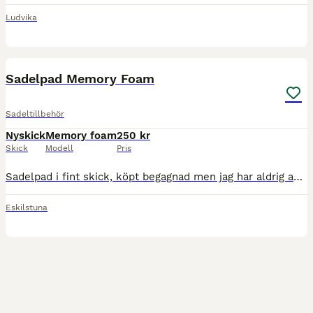
Ludvika
4
Sadelpad Memory Foam
Sadeltillbehör
Nyskick
Memory foam
250 kr
Skick
Modell
Pris
Sadelpad i fint skick, köpt begagnad men jag har aldrig använt den och den ser oanvänd ut. Fin färg, känns bra i materialet men kommer inte till användning här hemma. Kan skickas
Eskilstuna