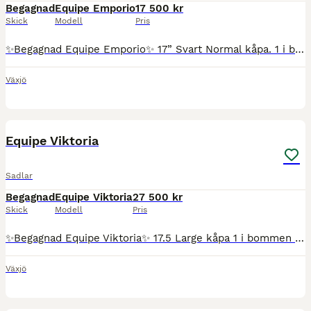
Begagnad
Equipe Emporio
17 500 kr
Skick
Modell
Pris
✨Begagnad Equipe Emporio✨ 17” Svart Normal kåpa. 1 i bom Medium panel. Uttagen April 2018. Sparsamt använd och i otroligt bra skick! Pris: 17.500kr
Växjö
2
Equipe Viktoria
Sadlar
Begagnad
Equipe Viktoria
27 500 kr
Skick
Modell
Pris
✨Begagnad Equipe Viktoria✨ 17.5 Large kåpa 1 i bommen Medium panel Svart Tillverkad Juni 2013. OTROLIGT bra skick! Viktorian har karbonbom som följer hästens rörelse och ger både häst och ryttare
Växjö
2