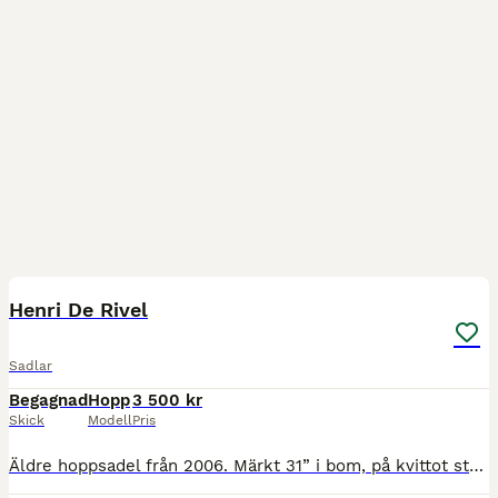
10
Henri De Rivel
Sadlar
Begagnad
Hopp
3 500 kr
Skick
Modell
Pris
Äldre hoppsadel från 2006. Märkt 31” i bom, på kvittot står det att den är medium. Köpt begagnad kvitto finns.