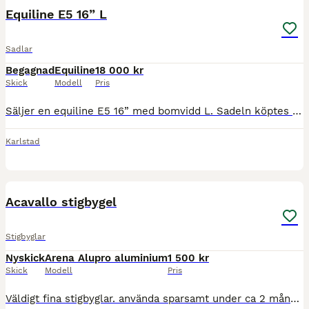
Equiline E5 16” L
Sadlar
Begagnad
Equiline
18 000 kr
Skick
Modell
Pris
Säljer en equiline E5 16” med bomvidd L. Sadeln köptes ny av oss våren 2024 för 22 900kr och säljs nu enbart eftersom den inte längre passar vår ponny. Den är väl omhändertagen och i fint skick. Som
Karlstad
6
Acavallo stigbygel
Stigbyglar
Nyskick
Arena Alupro aluminium
1 500 kr
Skick
Modell
Pris
Väldigt fina stigbyglar. använda sparsamt under ca 2 månader. Nyskick endast ett litet jack på ena sidan, syns på bild. Säljes eller bytes mot bättre begagnade freejump soft up pro helst silvriga. K