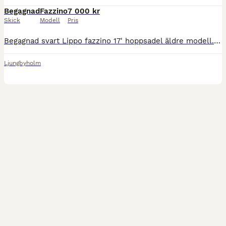
Begagnad
Fazzino
7 000 kr
Skick
Modell
Pris
Begagnad svart Lippo fazzino 17' hoppsadel äldre modell. Några sömmar som lossnat men inget som påverkar sadeln utan mer ett skönhetsfel, annars i fint skick. Omstoppad 2023, inte använd sedan 2025.
Ljungbyholm