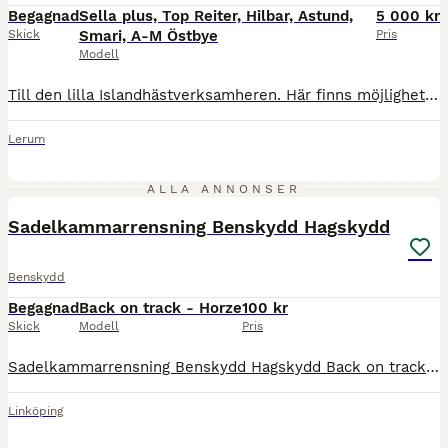
Begagnad
Sella plus, Top Reiter, Hilbar, Astund,
5 000 kr
Skick
Smari, A-M Östbye
Pris
Modell
Till den lilla Islandhästverksamheren. Här finns möjlighet att fynda lite äldre och begagnad utrustning. Sex sadlar (Top Reiter, Sella Plus, Hilbar, Astund, Smari, Ann-Marie Östbye) stigläder, stigbyglar, sadelgjordar, tyglar i olika längd av läder med stopp och gummi antiglid, huvudlag, nosgrimmor, lädergrimmor, longergjord, fårskinnspad mm. Säljer helst allt som ett pa
Lerum
6
ALLA ANNONSER
Sadelkammarrensning Benskydd Hagskydd
Benskydd
Begagnad
Back on track - Horze
100 kr
Skick
Modell
Pris
Sadelkammarrensning Benskydd Hagskydd Back on track damasker, vita, stl XL 300:- Benskydd Hagskydd med stöd för kotan, lila, stl XL, fyra stycken, 200:- Benskydd Hagskydd med stöd för kotan, röda,
Linköping