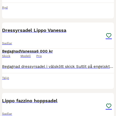
Ryd
7
Dressyrsadel Lippo Vanessa
Sadlar
Begagnad
Vanessa
6 000 kr
Skick
Modell
Pris
Begagnad dressyrsadel i välskött skick Suttit på engelskt fullblod med hög och lång manke Förvarats i uppvärmd sadelkammare. Utbytbara koppjärn, just nu sitter M/W i, men finns wide att skicka med sam
Täljö
3
Lippo fazzino hoppsadel
Sadlar