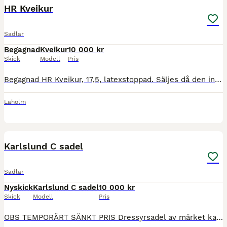
HR Kveikur
Sadlar
Begagnad
Kveikur
10 000 kr
Skick
Modell
Pris
Begagnad HR Kveikur, 17,5, latexstoppad. Säljes då den inte passar hästen. Sitter svart koppjärn i men har några andra liggande. Skriv vid frågor. Finns i södra Halland. Kan skickas om köparen beta
Laholm
8
Karlslund C sadel
Sadlar
Nyskick
Karlslund C sadel
10 000 kr
Skick
Modell
Pris
OBS TEMPORÄRT SÄNKT PRIS Dressyrsadel av märket karlslund C sadel, islandshästsadel men passar många olika hästar. Flexibom och utbytbart koppjärn (wide sitter i) En väldigt skön sadel att rida i so