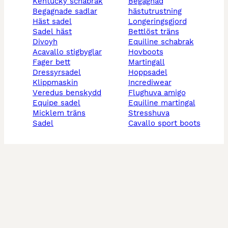
kentucky schabrak
begagnad
begagnade sadlar
hästutrustning
häst sadel
longeringsgjord
sadel häst
bettlöst träns
divoyh
equiline schabrak
acavallo stigbyglar
hovboots
fager bett
martingall
dressyrsadel
hoppsadel
klippmaskin
incrediwear
veredus benskydd
flughuva amigo
equipe sadel
equiline martingal
micklem träns
stresshuva
sadel
cavallo sport boots