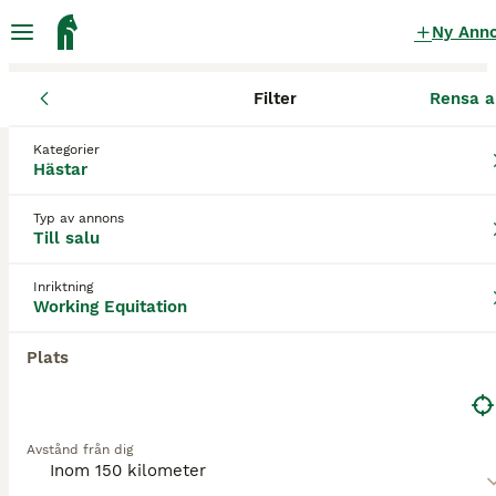
Ny Ann
Filter
Rensa a
Hästar
WE-hästar
Östergötlands län
Kinda
Åtvidaberg
Kategorier
WE-hästar till salu
i Åtvidaberg
Hästar
1 Hästar hittade
Typ av annons
Till salu
Working Equitation
Filter
Inriktning
Spara sökning
Sortera
Working Equitation
PRO
Plats
Avstånd från dig