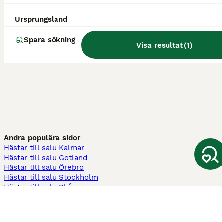
Ursprungsland
Spara sökning
Visa resultat
(
1
)
Andra populära sidor
Hästar till salu Kalmar
Hästar till salu Gotland
Hästar till salu Örebro
Hästar till salu Stockholm
Hästar till salu Skåne
Hästar till salu Ekerö
Hästar till salu Örnsköldsvik