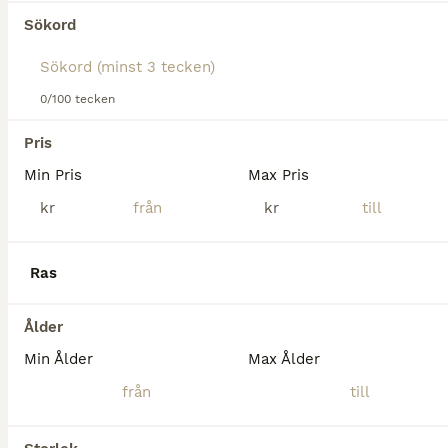
Sökord
7
3
0/100 tecken
Rosettplockare🌟
Pris
Min Pris
Max Pris
Lusitano
kr
kr
Valack
11 år
160 cm
400 000 kr
Kön
Ålder
Höjd
Pris
Licor Dos Rios är en 11-årig lusitanovalack av den sportigare modellen. Ca 160 cm men upplevs större. Mycket snygg typ och korrekta ben. Han importerades från Portugal i feb -23 av oss. På 3 år har
Ras
Vaggeryd
(128.5km)
Ålder
Min Ålder
Max Ålder