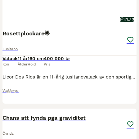
7
3
Rosettplockare🌟
Lusitano
Valack
11 år
160 cm
400 000 kr
Kön
Ålder
Höjd
Pris
Licor Dos Rios är en 11-årig lusitanovalack av den sportigare modellen. Ca 160 cm men upplevs större. Mycket snygg typ och korrekta ben. Han importerades från Portugal i feb -23 av oss. På 3 år har
Vaggeryd
5
1
Chans att fynda pga graviditet
Övriga