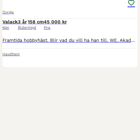
Övriga
Valack
3 år
158 cm
45 000 kr
Kön
Ålder
Höjd
Pris
Framtida hobbyhäst. Blir vad du vill ha han till. WE. Akademiskt. Dressyr. Körning. Skogsridning. Han har 3 helsyskon och alla är väldigt lättlärd och sociala. Coola hästar som är väldigt lättlärd. M
Havdhem