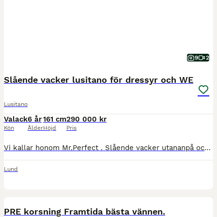
9
2
Slående vacker lusitano för dressyr och WE
Lusitano
Valack
6 år
161 cm
290 000 kr
Kön
Ålder
Höjd
Pris
Vi kallar honom Mr.Perfect . Slående vacker utananpå och precis lika fin inuti❤️. Snäll och okomplicerad i all hantering och att lasta, köra och komma till nya ställen. Nyfiken och tillgiven och en fr
Lund
19
5
PRE korsning Framtida bästa vännen.