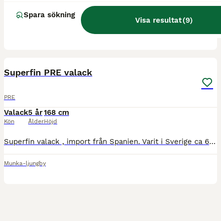
Nu säljer jag min hjärtehäst om rätt hem dyker upp. Jag har inte bråttom med att bli av med honom då han ligger mig varmt om hjärtat. Kadiatou som han heter är världens snällaste och mysigast kille.
Spara sökning
Visa resultat
(
9
)
Falun
2
Superfin PRE valack
PRE
Valack
5 år
168 cm
Kön
Ålder
Höjd
Superfin valack , import från Spanien. Varit i Sverige ca 6 månader. Helt anpassad går i gräshage 12-14 h per dag. Snäll i all hantering , kan tas in själv i stallet. Kan ridas barbacka etc , kan ri
Munka-ljungby