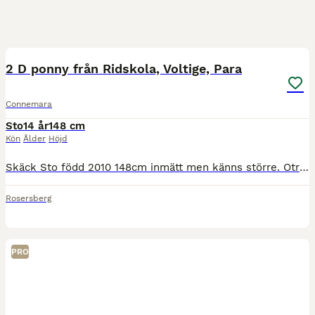
4
2 D ponny från Ridskola, Voltige, Para
Connemara
Sto
14 år
148 cm
Kön
Ålder
Höjd
Skäck Sto född 2010 148cm inmätt men känns större. Otroligt snällt sto säljes som kan ridas ut av alla, både ensam och i grupp, först som sist. Passar dig som vill ha en bästa kompis att njuta i sko
Rosersberg
PRO