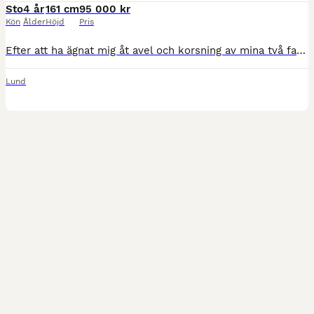
Sto
4 år
161 cm
95 000 kr
Kön
Ålder
Höjd
Pris
Efter att ha ägnat mig åt avel och korsning av mina två favoritraser, lusitano och svenskt halvblod, är jag nu själv gravid och måste dra ner på antalet hästar. Jag är därför öppen för bud på samtliga
Lund