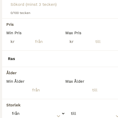
Till rätt hem överväger jag att sälja min lovande lusitanovalack på 5 år, ca 164 mkh. Han är inriden som 4-åring och ligger väl med i sin utbildning. En mycket samarbetsvillig, positiv och lättlärd h
0/100 tecken
Karlskoga
Pris
9
Min Pris
Max Pris
Höwings Unicorn mångsidig valack
kr
kr
Varmblod (Travare)
Ras
Valack
14 år
165 cm
18 000 kr
Kön
Ålder
Höjd
Pris
Ålder
🐴 Höwings Unicorn söker sitt nya, kärleksfulla hem. Unicorn är en 14-årig valack med ett stort hjärta och en härlig personlighet. Han är en trygg och lyhörd häst som passar utmärkt både som ridhäst o
Min Ålder
Max Ålder
Göteborg
Storlek