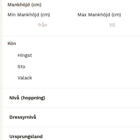
Mankhöjd (cm)
Min Mankhöjd (cm)
Max Mankhöjd (cm)
Kön
Hingst
Sto
Valack
2
4
Nivå (hoppning)
Trevlig valack!
Varmblod (Halvblod)
Dressyrnivå
Valack
8 år
164 cm
150 000 kr
Kön
Ålder
Höjd
Pris
Ursprungsland