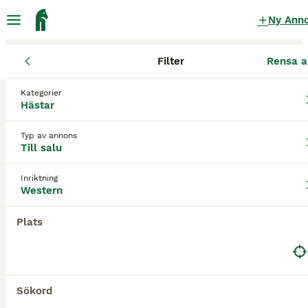
Ny Ann
Filter
Rensa a
Hästar
Westernhästar
Södermanlands län
Eskilstuna
Kategorier
Westernhästar till salu
i Eskilstuna
Hästar
0 Hästar hittade
Typ av annons
Till salu
Western
Filter
Inriktning
Spara sökning
Sortera
Western
Plats
Sökord