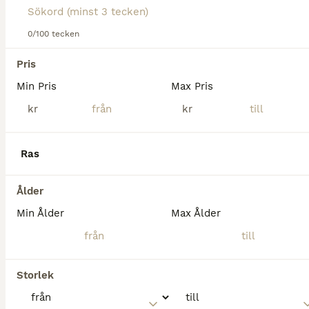
Tyvärr hittades ingen Westernhästar till salu i
Eskilstuna.
0/100 tecken
Om du vill se framtida resultat för denna sökning, 
spara din sökning och invänta nya annonser.
Pris
Spara sökning
Min Pris
Max Pris
kr
kr
Ras
Ålder
Min Ålder
Max Ålder
Storlek