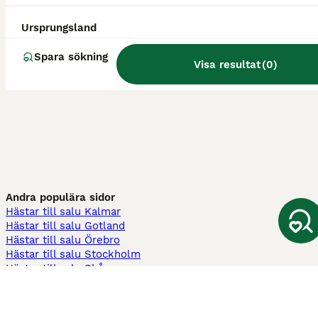
Ursprungsland
Spara sökning
Visa resultat
(
0
)
Andra populära sidor
Hästar till salu Kalmar
Hästar till salu Gotland
Hästar till salu Örebro
Hästar till salu Stockholm
Hästar till salu Skåne
Hästar till salu Ekerö
Hästar till salu Örnsköldsvik