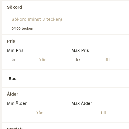
Tyvärr hittades ingen Utställningshästar till
Sökord
salu i Våxtorp.
Om du vill se framtida resultat för denna sökning, 
spara din sökning och invänta nya annonser.
0/100 tecken
Spara sökning
Pris
Min Pris
Max Pris
kr
kr
Ras
Ålder
Min Ålder
Max Ålder