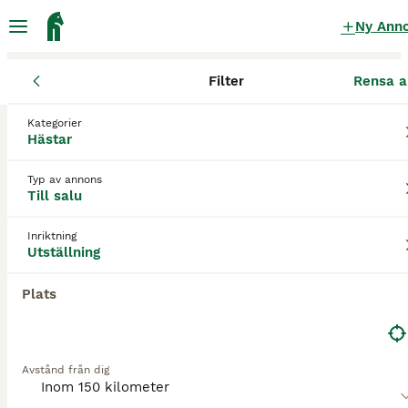
Ny Ann
Filter
Rensa a
Hästar
Utställningshästar
Hallands län
Laholm
Våxtorp
Kategorier
Utställningshästar till salu
i Våxtorp
Hästar
0 Hästar hittade
Typ av annons
Till salu
Utställning
Filter
Inriktning
Spara sökning
Sortera
Utställning
Plats
Avstånd från dig